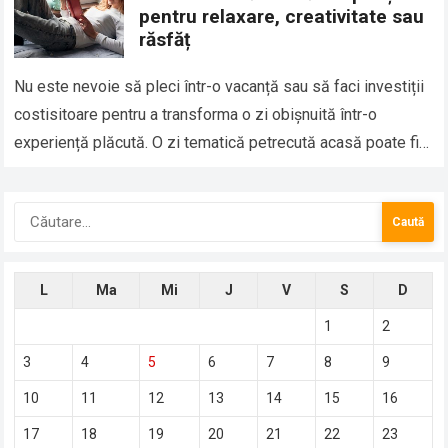
pentru relaxare, creativitate sau
răsfăț
Nu este nevoie să pleci într-o vacanță sau să faci investiții
costisitoare pentru a transforma o zi obișnuită într-o
experiență plăcută. O zi tematică petrecută acasă poate fi
ocazia perfectă…
Caută
după:
L
Ma
Mi
J
V
S
D
1
2
3
4
5
6
7
8
9
10
11
12
13
14
15
16
17
18
19
20
21
22
23