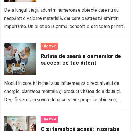
De-a lungul vieții, adunăm numeroase obiecte care nu au
neapărat o valoare materială, dar care păstrează amintiri
importante. Un bilet de la primul concert, o scrisoare primită
de la o…
Lifestyle
Rutina de seară a oamenilor de
succes: ce fac diferit
Modul în care îți închei ziua influențează direct nivelul de
energie, claritatea mentală și productivitatea de a doua zi.
Deși fiecare persoană de succes are propriile obiceiuri,
există câteva elemente…
Lifestyle
O zi tematică acasă: inspirație