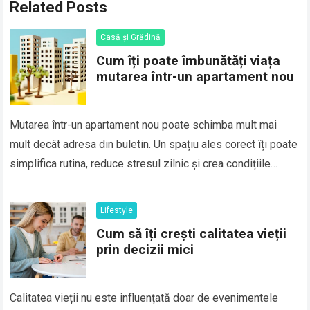
Related Posts
Casă și Grădină
Cum îți poate îmbunătăți viața
mutarea într-un apartament nou
Mutarea într-un apartament nou poate schimba mult mai
mult decât adresa din buletin. Un spațiu ales corect îți poate
simplifica rutina, reduce stresul zilnic și crea condițiile
potrivite pentru odihnă,…
Lifestyle
Cum să îți crești calitatea vieții
prin decizii mici
Calitatea vieții nu este influențată doar de evenimentele