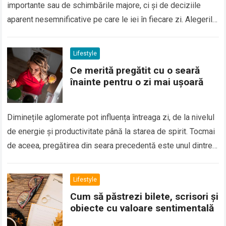
importante sau de schimbările majore, ci și de deciziile
aparent nesemnificative pe care le iei în fiecare zi. Alegerile
legate de alimentație,…
Lifestyle
Ce merită pregătit cu o seară
înainte pentru o zi mai ușoară
Diminețile aglomerate pot influența întreaga zi, de la nivelul
de energie și productivitate până la starea de spirit. Tocmai
de aceea, pregătirea din seara precedentă este unul dintre
cele mai…
Lifestyle
Cum să păstrezi bilete, scrisori și
obiecte cu valoare sentimentală