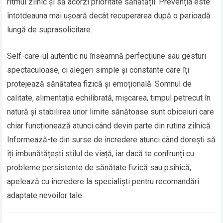
ritmul zilnic și să acorzi prioritate sănătății. Prevenția este
întotdeauna mai ușoară decât recuperarea după o perioadă
lungă de suprasolicitare.
Self-care-ul autentic nu înseamnă perfecțiune sau gesturi
spectaculoase, ci alegeri simple și constante care îți
protejează sănătatea fizică și emoțională. Somnul de
calitate, alimentația echilibrată, mișcarea, timpul petrecut în
natură și stabilirea unor limite sănătoase sunt obiceiuri care
chiar funcționează atunci când devin parte din rutina zilnică.
Informează-te din surse de încredere atunci când dorești să
îți îmbunătățești stilul de viață, iar dacă te confrunți cu
probleme persistente de sănătate fizică sau psihică,
apelează cu încredere la specialiști pentru recomandări
adaptate nevoilor tale.