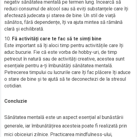
negativ sănătatea mentală pe termen lung. Încearcă să
reduci consumul de alcool sau să eviți substanțele care îți
afectează judecata și starea de bine. Un stil de viață
sănătos, fără dependențe, îți va ajuta mintea să rămână
clară și echilibrată.
Fă activități care te fac să te simți bine
Este important să îți aloci timp pentru activitățile care îți
aduc bucurie. Fie că este vorba de hobby-uri, de timp
petrecut în natură sau de activități creative, acestea sunt
esențiale pentru a-ți îmbunătăți sănătatea mentală.
Petrecerea timpului cu lucrurile care îți fac plăcere îți aduce
o stare de bine și te ajută să te deconectezi de la stresul
cotidian.
Concluzie
Sănătatea mentală este un aspect esențial al bunăstării
generale, iar îmbunătățirea acesteia poate fi realizată prin
mici obiceiuri zilnice. Practicarea mindfulness-ului,