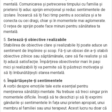
mentală. Comunicarea și petrecerea timpului cu familia și
prietenii îți aduc sprijin emoțional și reduc sentimentele de
izolare. Încearcă să îți faci timp pentru a socializa și a te
conecta cu cei dragi, chiar și în momentele mai aglomerate.
O rețea de sprijin poate face minuni pentru sănătatea ta
mentală.
Setează-ți obiective realizabile
Stabilirea de obiective clare și realizabile îți poate aduce un
sentiment de împlinire și scop. Fă-ți un obicei din a-ți stabili
obiective zilnice sau săptămânale, care să fie realiste și să
îți aducă satisfacție. Împărțirea obiectivelor mari în pași
mici și realizabili îți va permite să îți păstrezi motivația și
să îți îmbunătățești starea mentală.
Împărtășește-ți sentimentele
A vorbi despre emoțiile tale este esențial pentru
menținerea sănătății mentale. Nu trebuie să treci singur prin
momentele dificile. Învață să te deschizi și să îți exprimi
gândurile și sentimentele în fața unui prieten apropiat, unui
membru al familiei sau unui terapeut. Acest lucru nu doar că