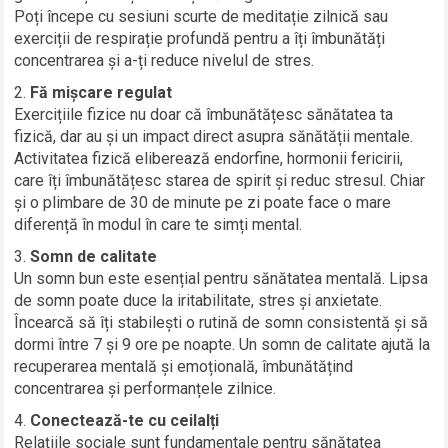
Poți începe cu sesiuni scurte de meditație zilnică sau
exerciții de respirație profundă pentru a îți îmbunătăți
concentrarea și a-ți reduce nivelul de stres.
Fă mișcare regulat
Exercițiile fizice nu doar că îmbunătățesc sănătatea ta
fizică, dar au și un impact direct asupra sănătății mentale.
Activitatea fizică eliberează endorfine, hormonii fericirii,
care îți îmbunătățesc starea de spirit și reduc stresul. Chiar
și o plimbare de 30 de minute pe zi poate face o mare
diferență în modul în care te simți mental.
Somn de calitate
Un somn bun este esențial pentru sănătatea mentală. Lipsa
de somn poate duce la iritabilitate, stres și anxietate.
Încearcă să îți stabilești o rutină de somn consistentă și să
dormi între 7 și 9 ore pe noapte. Un somn de calitate ajută la
recuperarea mentală și emoțională, îmbunătățind
concentrarea și performanțele zilnice.
Conectează-te cu ceilalți
Relațiile sociale sunt fundamentale pentru sănătatea