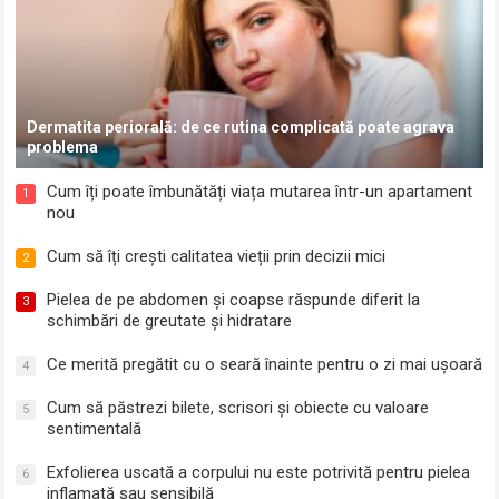
Dermatita periorală: de ce rutina complicată poate agrava
problema
Cum îți poate îmbunătăți viața mutarea într-un apartament
1
nou
Cum să îți crești calitatea vieții prin decizii mici
2
Pielea de pe abdomen și coapse răspunde diferit la
3
schimbări de greutate și hidratare
Ce merită pregătit cu o seară înainte pentru o zi mai ușoară
4
Cum să păstrezi bilete, scrisori și obiecte cu valoare
5
sentimentală
Exfolierea uscată a corpului nu este potrivită pentru pielea
6
inflamată sau sensibilă