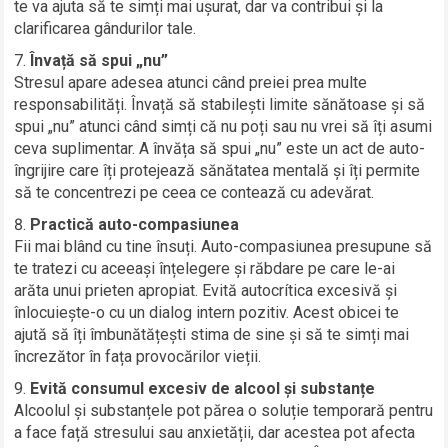
te va ajuta să te simți mai ușurat, dar va contribui și la
clarificarea gândurilor tale.
Învață să spui „nu”
Stresul apare adesea atunci când preiei prea multe
responsabilități. Învață să stabilești limite sănătoase și să
spui „nu” atunci când simți că nu poți sau nu vrei să îți asumi
ceva suplimentar. A învăța să spui „nu” este un act de auto-
îngrijire care îți protejează sănătatea mentală și îți permite
să te concentrezi pe ceea ce contează cu adevărat.
Practică auto-compasiunea
Fii mai blând cu tine însuți. Auto-compasiunea presupune să
te tratezi cu aceeași înțelegere și răbdare pe care le-ai
arăta unui prieten apropiat. Evită autocrítica excesivă și
înlocuiește-o cu un dialog intern pozitiv. Acest obicei te
ajută să îți îmbunătățești stima de sine și să te simți mai
încrezător în fața provocărilor vieții.
Evită consumul excesiv de alcool și substanțe
Alcoolul și substanțele pot părea o soluție temporară pentru
a face față stresului sau anxietății, dar acestea pot afecta