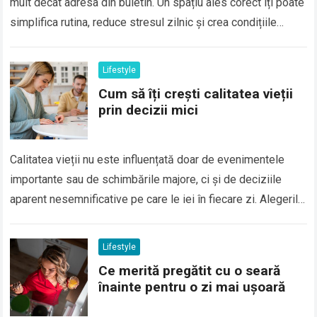
mult decât adresa din buletin. Un spațiu ales corect îți poate
simplifica rutina, reduce stresul zilnic și crea condițiile
potrivite pentru odihnă,…
Lifestyle
Cum să îți crești calitatea vieții
prin decizii mici
Calitatea vieții nu este influențată doar de evenimentele
importante sau de schimbările majore, ci și de deciziile
aparent nesemnificative pe care le iei în fiecare zi. Alegerile
legate de alimentație,…
Lifestyle
Ce merită pregătit cu o seară
înainte pentru o zi mai ușoară