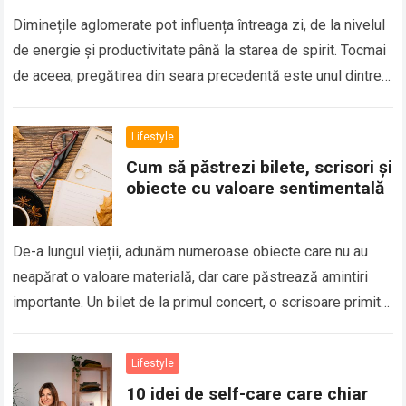
Diminețile aglomerate pot influența întreaga zi, de la nivelul
de energie și productivitate până la starea de spirit. Tocmai
de aceea, pregătirea din seara precedentă este unul dintre
cele mai…
Lifestyle
Cum să păstrezi bilete, scrisori și
obiecte cu valoare sentimentală
De-a lungul vieții, adunăm numeroase obiecte care nu au
neapărat o valoare materială, dar care păstrează amintiri
importante. Un bilet de la primul concert, o scrisoare primită
de la o…
Lifestyle
10 idei de self-care care chiar