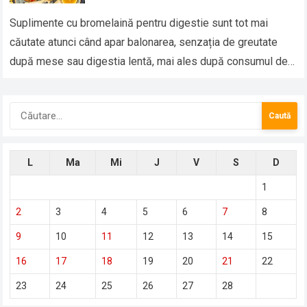
Suplimente cu bromelaină pentru digestie sunt tot mai
căutate atunci când apar balonarea, senzația de greutate
după mese sau digestia lentă, mai ales după consumul de
proteine. Bromelaina este o…
Caută
după:
L
Ma
Mi
J
V
S
D
1
2
3
4
5
6
7
8
9
10
11
12
13
14
15
16
17
18
19
20
21
22
23
24
25
26
27
28