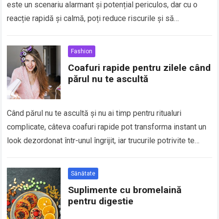
este un scenariu alarmant și potențial periculos, dar cu o
reacție rapidă și calmă, poți reduce riscurile și să…
Fashion
Coafuri rapide pentru zilele când
părul nu te ascultă
Când părul nu te ascultă și nu ai timp pentru ritualuri
complicate, câteva coafuri rapide pot transforma instant un
look dezordonat într-unul îngrijit, iar trucurile potrivite te
ajută să controlezi firele rebele,…
Sănătate
Suplimente cu bromelaină
pentru digestie