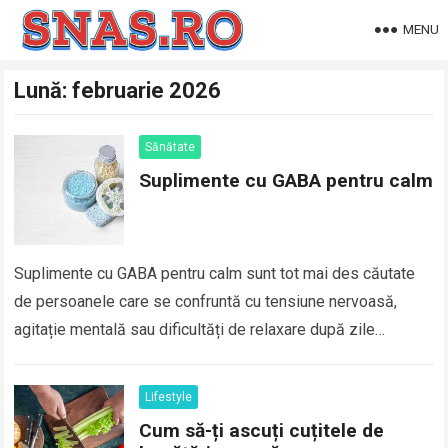
MENU
Lună:
februarie 2026
Sănătate
Suplimente cu GABA pentru calm
Suplimente cu GABA pentru calm sunt tot mai des căutate
de persoanele care se confruntă cu tensiune nervoasă,
agitație mentală sau dificultăți de relaxare după zile
solicitante. GABA, acidul gama-aminobutiric,…
Lifestyle
Cum să-ți ascuți cuțitele de