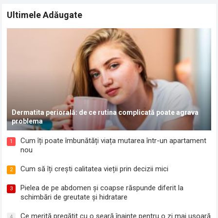
Ultimele Adăugate
Dermatita periorală: de ce rutina complicată poate agrava
problema
Cum îți poate îmbunătăți viața mutarea într-un apartament
1
nou
Cum să îți crești calitatea vieții prin decizii mici
2
Pielea de pe abdomen și coapse răspunde diferit la
3
schimbări de greutate și hidratare
Ce merită pregătit cu o seară înainte pentru o zi mai ușoară
4