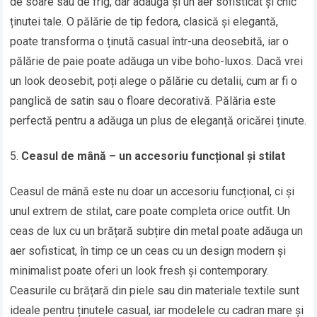
de soare sau de frig, dar adaugă și un aer sofisticat și chic
ținutei tale. O pălărie de tip fedora, clasică și elegantă,
poate transforma o ținută casual într-una deosebită, iar o
pălărie de paie poate adăuga un vibe boho-luxos. Dacă vrei
un look deosebit, poți alege o pălărie cu detalii, cum ar fi o
panglică de satin sau o floare decorativă. Pălăria este
perfectă pentru a adăuga un plus de eleganță oricărei ținute.
Ceasul de mână – un accesoriu funcțional și stilat
Ceasul de mână este nu doar un accesoriu funcțional, ci și
unul extrem de stilat, care poate completa orice outfit. Un
ceas de lux cu un brățară subțire din metal poate adăuga un
aer sofisticat, în timp ce un ceas cu un design modern și
minimalist poate oferi un look fresh și contemporary.
Ceasurile cu brățară din piele sau din materiale textile sunt
ideale pentru ținutele casual, iar modelele cu cadran mare și