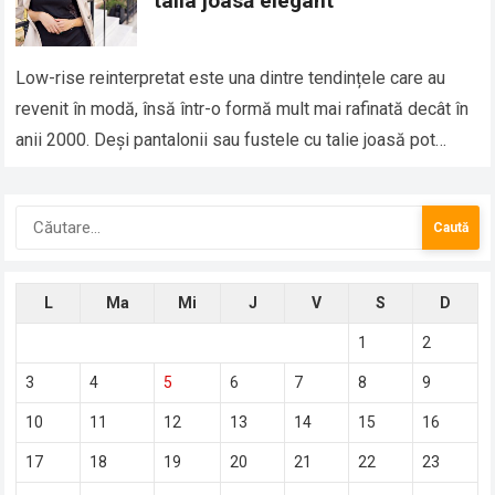
talia joasă elegant
Low-rise reinterpretat este una dintre tendințele care au
revenit în modă, însă într-o formă mult mai rafinată decât în
anii 2000. Deși pantalonii sau fustele cu talie joasă pot
părea…
Caută
după:
L
Ma
Mi
J
V
S
D
1
2
3
4
5
6
7
8
9
10
11
12
13
14
15
16
17
18
19
20
21
22
23