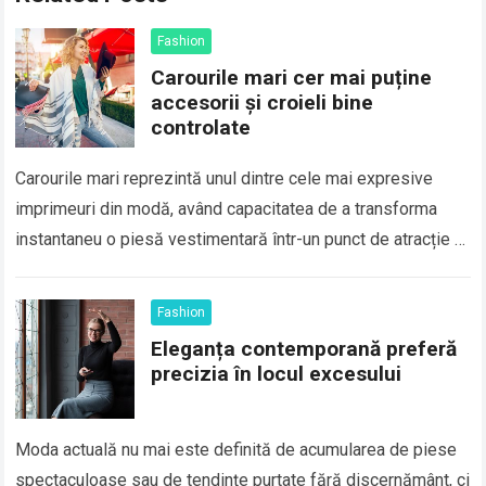
Fashion
Carourile mari cer mai puține
accesorii și croieli bine
controlate
Carourile mari reprezintă unul dintre cele mai expresive
imprimeuri din modă, având capacitatea de a transforma
instantaneu o piesă vestimentară într-un punct de atracție al
unei ținute. Deși sunt asociate…
Fashion
Eleganța contemporană preferă
precizia în locul excesului
Moda actuală nu mai este definită de acumularea de piese
spectaculoase sau de tendințe purtate fără discernământ, ci