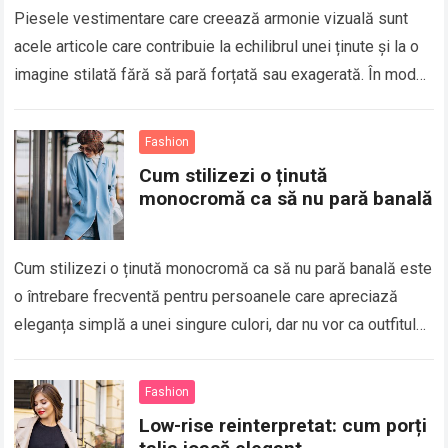
Piesele vestimentare care creează armonie vizuală sunt
acele articole care contribuie la echilibrul unei ținute și la o
imagine stilată fără să pară forțată sau exagerată. În modă,
armonia vizuală…
Fashion
Cum stilizezi o ținută
monocromă ca să nu pară banală
Cum stilizezi o ținută monocromă ca să nu pară banală este
o întrebare frecventă pentru persoanele care apreciază
eleganța simplă a unei singure culori, dar nu vor ca outfitul
să…
Fashion
Low-rise reinterpretat: cum porți