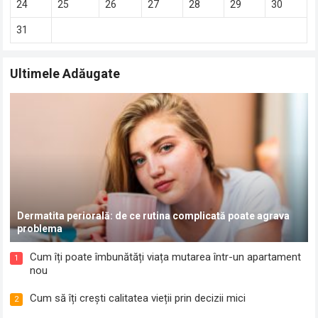
24
25
26
27
28
29
30
31
Ultimele Adăugate
Dermatita periorală: de ce rutina complicată poate agrava
problema
Cum îți poate îmbunătăți viața mutarea într-un apartament
1
nou
Cum să îți crești calitatea vieții prin decizii mici
2