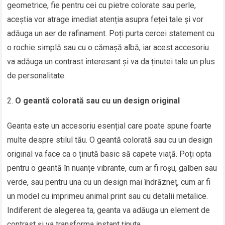
geometrice, fie pentru cei cu pietre colorate sau perle,
aceștia vor atrage imediat atenția asupra feței tale și vor
adăuga un aer de rafinament. Poți purta cercei statement cu
o rochie simplă sau cu o cămașă albă, iar acest accesoriu
va adăuga un contrast interesant și va da ținutei tale un plus
de personalitate.
O geantă colorată sau cu un design original
Geanta este un accesoriu esențial care poate spune foarte
multe despre stilul tău. O geantă colorată sau cu un design
original va face ca o ținută basic să capete viață. Poți opta
pentru o geantă în nuanțe vibrante, cum ar fi roșu, galben sau
verde, sau pentru una cu un design mai îndrăzneț, cum ar fi
un model cu imprimeu animal print sau cu detalii metalice.
Indiferent de alegerea ta, geanta va adăuga un element de
contrast și va transforma instant ținuta.