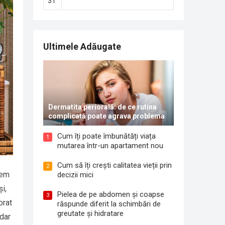
31
Ultimele Adăugate
Dermatita periorală: de ce rutina
complicată poate agrava problema
Cum îți poate îmbunătăți viața
1
mutarea într-un apartament nou
Cum să îți crești calitatea vieții prin
2
tem
decizii mici
i,
Pielea de pe abdomen și coapse
3
brat
răspunde diferit la schimbări de
greutate și hidratare
 dar