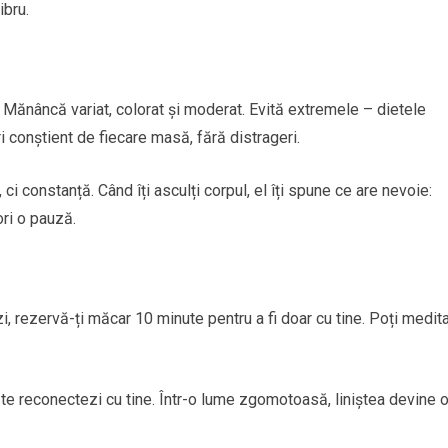
ibru.
 Mănâncă variat, colorat și moderat. Evită extremele – dietele
i conștient de fiecare masă, fără distrageri.
i constanță. Când îți asculți corpul, el îți spune ce are nevoie:
ori o pauză.
 zi, rezervă-ți măcar 10 minute pentru a fi doar cu tine. Poți medita
 te reconectezi cu tine. Într-o lume zgomotoasă, liniștea devine 