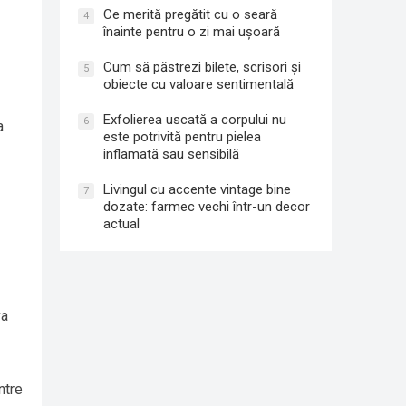
Ce merită pregătit cu o seară
4
înainte pentru o zi mai ușoară
Cum să păstrezi bilete, scrisori și
5
obiecte cu valoare sentimentală
Exfolierea uscată a corpului nu
6
a
este potrivită pentru pielea
inflamată sau sensibilă
Livingul cu accente vintage bine
7
dozate: farmec vechi într-un decor
actual
va
ntre