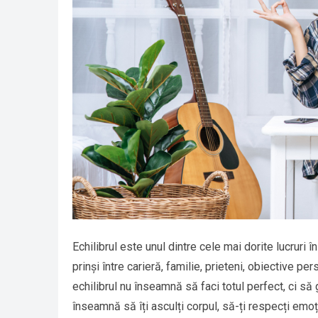
Echilibrul este unul dintre cele mai dorite lucruri
prinși între carieră, familie, prieteni, obiective pe
echilibrul nu înseamnă să faci totul perfect, ci să 
înseamnă să îți asculți corpul, să-ți respecți emoții