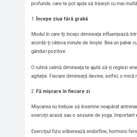
profunde, care te pot ajuta să trăiești cu mai multă 
Începe ziua fără grabă
Modul în care îți începi dimineața influențează întrea
acordă-ți câteva minute de liniște. Bea un pahar c
gânduri pozitive.
O rutină calmă dimineața te ajută să-ți reglezi ene
agitație. Fiecare dimineață devine, astfel, o mică 
Fă mișcare în fiecare zi
Mișcarea nu trebuie să însemne neapărat antrenam
exerciții acasă sau o sesiune de yoga. Important es
Exercițiul fizic eliberează endorfine, hormonii feric