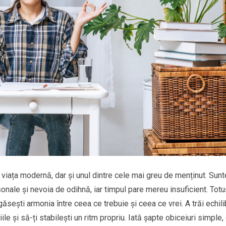
 în viața modernă, dar și unul dintre cele mai greu de menținut. Sun
rsonale și nevoia de odihnă, iar timpul pare mereu insuficient. Totuș
găsești armonia între ceea ce trebuie și ceea ce vrei. A trăi echili
le și să-ți stabilești un ritm propriu. Iată șapte obiceiuri simple,