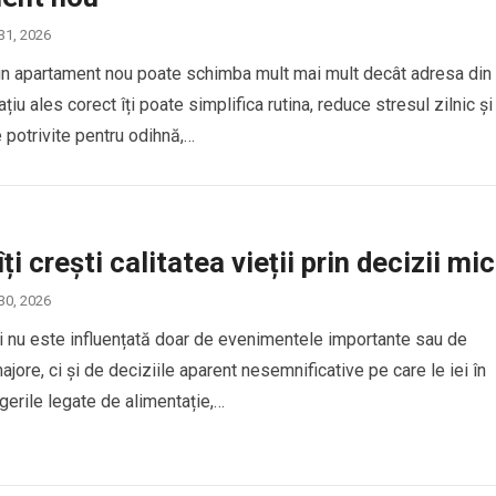
 31, 2026
un apartament nou poate schimba mult mai mult decât adresa din
ațiu ales corect îți poate simplifica rutina, reduce stresul zilnic și
e potrivite pentru odihnă,…
i crești calitatea vieții prin decizii mic
 30, 2026
ții nu este influențată doar de evenimentele importante sau de
jore, ci și de deciziile aparent nesemnificative pe care le iei în
egerile legate de alimentație,…