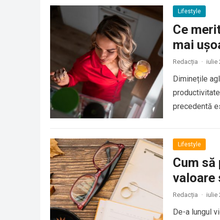
Lifestyle
Ce merit
mai ușo
Redacția
·
iulie
Diminețile agl
productivitate
precedentă es
Lifestyle
Cum să p
valoare
Redacția
·
iulie
De-a lungul v