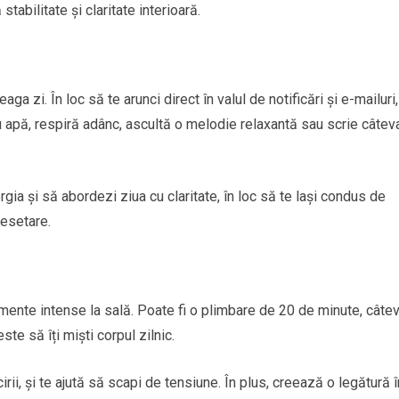
stabilitate și claritate interioară.
ga zi. În loc să te arunci direct în valul de notificări și e-mailuri,
u apă, respiră adânc, ascultă o melodie relaxantă sau scrie câtev
rgia și să abordezi ziua cu claritate, în loc să te lași condus de
resetare.
ente intense la sală. Poate fi o plimbare de 20 de minute, câte
te să îți miști corpul zilnic.
irii, și te ajută să scapi de tensiune. În plus, creează o legătură î