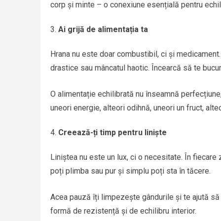
corp și minte – o conexiune esențială pentru echil
Ai grijă de alimentația ta
Hrana nu este doar combustibil, ci și medicament.
drastice sau mâncatul haotic. Încearcă să te bucur
O alimentație echilibrată nu înseamnă perfecțiune, c
uneori energie, alteori odihnă, uneori un fruct, alte
Creează-ți timp pentru liniște
Liniștea nu este un lux, ci o necesitate. În fiecare
poți plimba sau pur și simplu poți sta în tăcere.
Acea pauză îți limpezește gândurile și te ajută să
formă de rezistență și de echilibru interior.