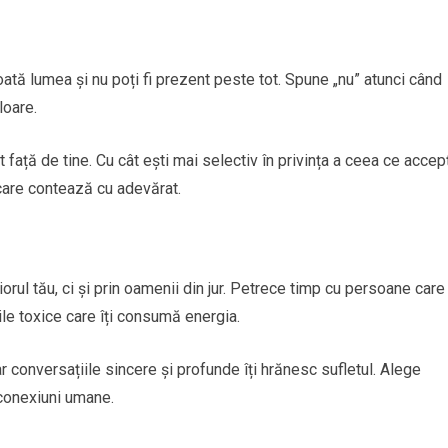
oată lumea și nu poți fi prezent peste tot. Spune „nu” atunci când
loare.
ață de tine. Cu cât ești mai selectiv în privința a ceea ce accepț
e care contează cu adevărat.
iorul tău, ci și prin oamenii din jur. Petrece timp cu persoane care
țiile toxice care îți consumă energia.
r conversațiile sincere și profunde îți hrănesc sufletul. Alege
 conexiuni umane.