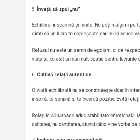
Învață să spui „nu”
Echilibrul înseamnă și limite. Nu poți mulțumi pe t
simți că un lucru te copleșește sau nu îți aduce va
Refuzul nu este un semn de egoism, ci de respect f
viața ta, cu atât ai mai mult spațiu pentru lucruril
Cultivă relații autentice
O viață echilibrată nu se construiește doar în inter
inspiră, te sprijină și te încarcă pozitiv. Evită rela
Relațiile sănătoase aduc stabilitate emoțională, ia
calitatea, nu cantitatea, atunci când vine vorba de
Încheie ziua cu recunoștință