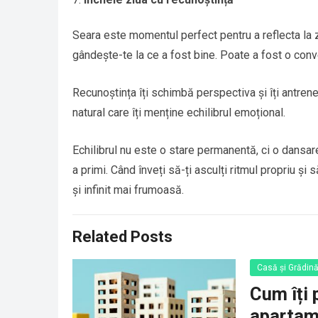
Seara este momentul perfect pentru a reflecta la zi
gândește-te la ce a fost bine. Poate a fost o conv
Recunoștința îți schimbă perspectiva și îți antren
natural care îți menține echilibrul emoțional.
Echilibrul nu este o stare permanentă, ci o dansare 
a primi. Când înveți să-ți asculți ritmul propriu și
și infinit mai frumoasă.
Related Posts
Casă și Grădin
Cum îți 
apartam