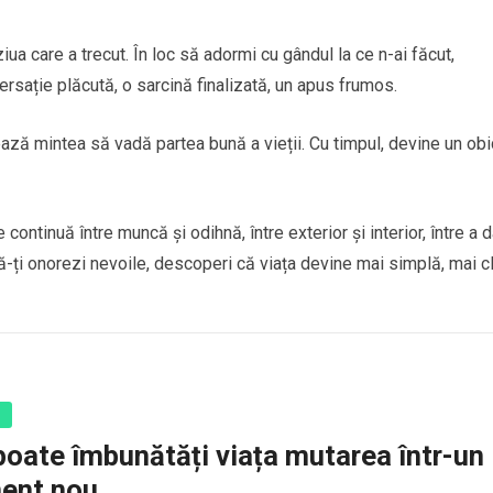
ua care a trecut. În loc să adormi cu gândul la ce n-ai făcut,
ersație plăcută, o sarcină finalizată, un apus frumos.
ează mintea să vadă partea bună a vieții. Cu timpul, devine un obi
continuă între muncă și odihnă, între exterior și interior, între a d
 să-ți onorezi nevoile, descoperi că viața devine mai simplă, mai c
ă
poate îmbunătăți viața mutarea într-un
ent nou