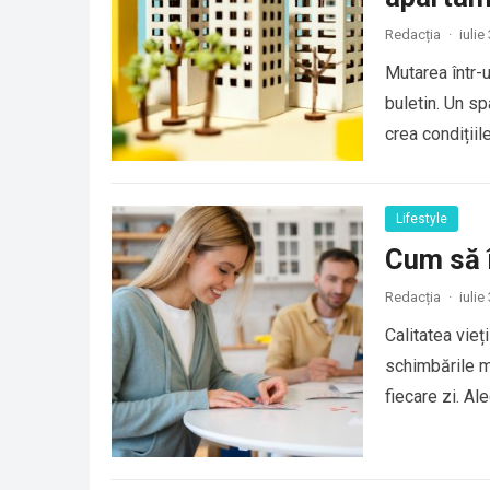
Redacția
·
iulie
Mutarea într-
buletin. Un sp
crea condițiil
Lifestyle
Cum să îț
Redacția
·
iulie
Calitatea vie
schimbările ma
fiecare zi. Al