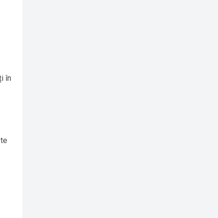
i în
 te