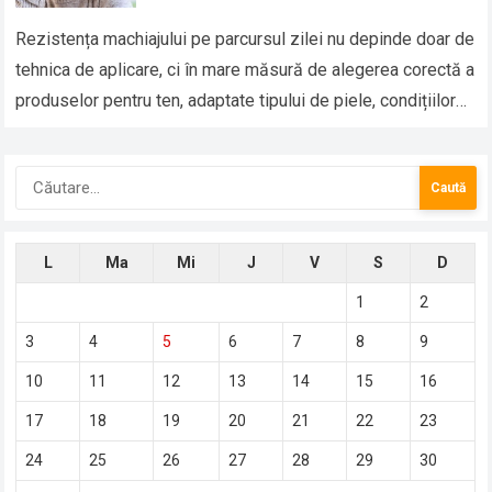
Rezistența machiajului pe parcursul zilei nu depinde doar de
tehnica de aplicare, ci în mare măsură de alegerea corectă a
produselor pentru ten, adaptate tipului de piele, condițiilor
de mediu…
Caută
după:
L
Ma
Mi
J
V
S
D
1
2
3
4
5
6
7
8
9
10
11
12
13
14
15
16
17
18
19
20
21
22
23
24
25
26
27
28
29
30