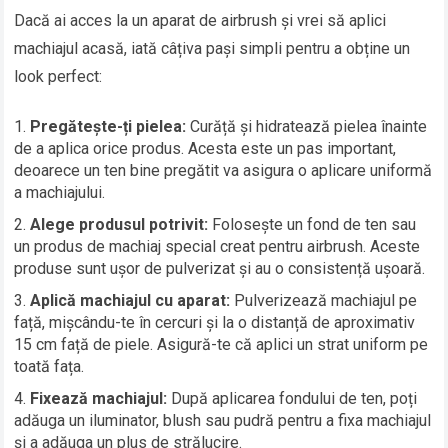
Dacă ai acces la un aparat de airbrush și vrei să aplici
machiajul acasă, iată câțiva pași simpli pentru a obține un
look perfect:
Pregătește-ți pielea:
Curăță și hidratează pielea înainte
de a aplica orice produs. Acesta este un pas important,
deoarece un ten bine pregătit va asigura o aplicare uniformă
a machiajului.
Alege produsul potrivit:
Folosește un fond de ten sau
un produs de machiaj special creat pentru airbrush. Aceste
produse sunt ușor de pulverizat și au o consistență ușoară.
Aplică machiajul cu aparat:
Pulverizează machiajul pe
față, mișcându-te în cercuri și la o distanță de aproximativ
15 cm față de piele. Asigură-te că aplici un strat uniform pe
toată fața.
Fixează machiajul:
După aplicarea fondului de ten, poți
adăuga un iluminator, blush sau pudră pentru a fixa machiajul
și a adăuga un plus de strălucire.