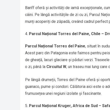
Banff oferă și activități de iarnă excepționale, cum
câini. Pe lângă activitățile de zi cu zi, Parcul Nați
munți acoperiți de zăpadă, creând cadrul perfect p
Parcul Național Torres del Paine, Chile – Dr
Parcul Național Torres del Paine
, situat în sud
Acest parc din Patagonia este faimos pentru peisa
de gheață, lacuri glaciare și păduri verzi. Traseele
o zi, până la
Circuitul W
, un traseu mai lung care 
Pe lângă drumeții, Torres del Paine oferă și opor
guanaco, pume și condori. Călătoria aici este o ad
frumusețea unei regiuni izolate și fascinante.
Parcul Național Kruger, Africa de Sud – Safar