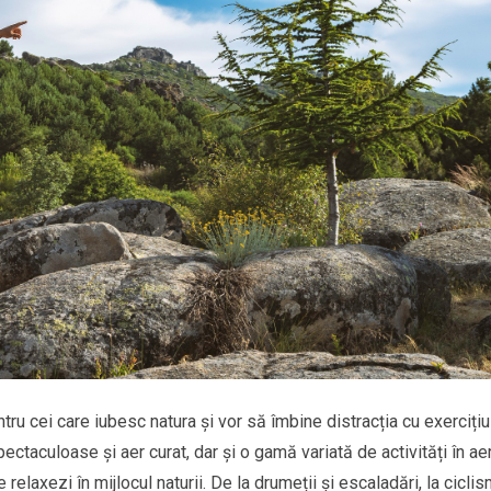
tru cei care iubesc natura și vor să îmbine distracția cu exercițiu
ectaculoase și aer curat, dar și o gamă variată de activități în ae
e relaxezi în mijlocul naturii. De la drumeții și escaladări, la cicli