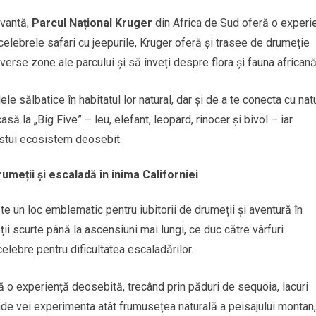
ivantă,
Parcul Național Kruger
din Africa de Sud oferă o experi
 celebrele safari cu jeepurile, Kruger oferă și trasee de drumeție
verse zone ale parcului și să înveți despre flora și fauna africană
e sălbatice în habitatul lor natural, dar și de a te conecta cu nat
să la „Big Five” – leu, elefant, leopard, rinocer și bivol – iar
cestui ecosistem deosebit.
umeții și escaladă în inima Californiei
este un loc emblematic pentru iubitorii de drumeții și aventură în
ii scurte până la ascensiuni mai lungi, ce duc către vârfuri
 celebre pentru dificultatea escaladărilor.
 o experiență deosebită, trecând prin păduri de sequoia, lacuri
nde vei experimenta atât frumusețea naturală a peisajului montan,