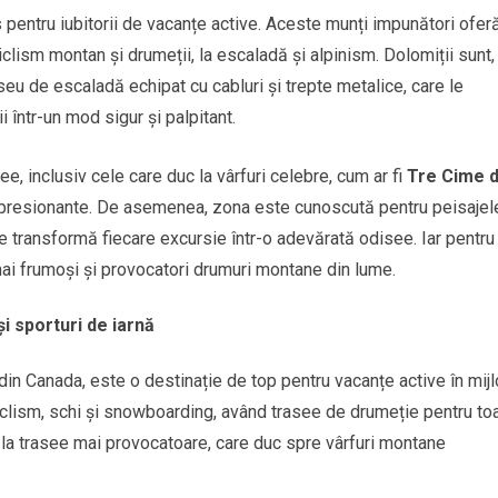
 vis pentru iubitorii de vacanțe active. Aceste munți impunători ofer
clism montan și drumeții, la escaladă și alpinism. Dolomiții sunt,
aseu de escaladă echipat cu cabluri și trepte metalice, care le
 într-un mod sigur și palpitant.
ee, inclusiv cele care duc la vârfuri celebre, cum ar fi
Tre Cime d
i impresionante. De asemenea, zona este cunoscută pentru peisajel
are transformă fiecare excursie într-o adevărată odisee. Iar pentru
 mai frumoși și provocatori drumuri montane din lume.
i sporturi de iarnă
din Canada, este o destinație de top pentru vacanțe active în mijl
 ciclism, schi și snowboarding, având trasee de drumeție pentru to
ă la trasee mai provocatoare, care duc spre vârfuri montane