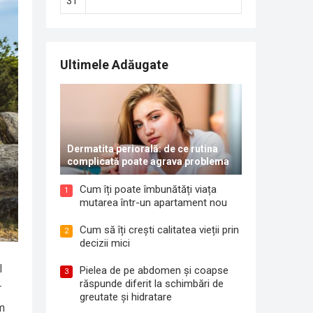
31
Ultimele Adăugate
Dermatita periorală: de ce rutina
complicată poate agrava problema
Cum îți poate îmbunătăți viața
1
mutarea într-un apartament nou
Cum să îți crești calitatea vieții prin
2
decizii mici
l
Pielea de pe abdomen și coapse
3
răspunde diferit la schimbări de
r
greutate și hidratare
sm