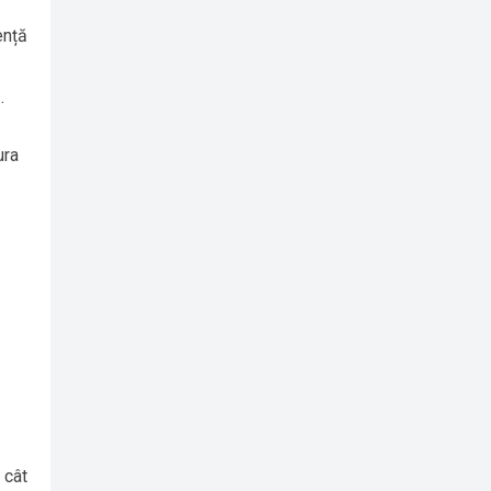
ență
.
ura
 cât