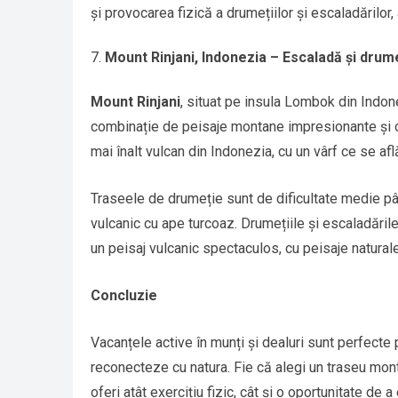
și provocarea fizică a drumețiilor și escaladărilor,
Mount Rinjani, Indonezia – Escaladă și drume
Mount Rinjani
, situat pe insula Lombok din Indone
combinație de peisaje montane impresionante și o 
mai înalt vulcan din Indonezia, cu un vârf ce se află
Traseele de drumeție sunt de dificultate medie pâ
vulcanic cu ape turcoaz. Drumețiile și escaladările
un peisaj vulcanic spectaculos, cu peisaje naturale 
Concluzie
Vacanțele active în munți și dealuri sunt perfecte
reconecteze cu natura. Fie că alegi un traseu monta
oferi atât exercițiu fizic, cât și o oportunitate d