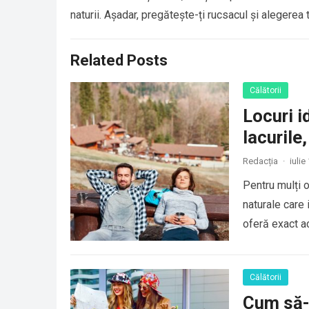
naturii. Așadar, pregătește-ți rucsacul și alegerea 
Related Posts
Călătorii
Locuri i
lacurile
Redacția
·
iulie
Pentru mulți o
naturale care 
oferă exact ac
Călătorii
Cum să-ț