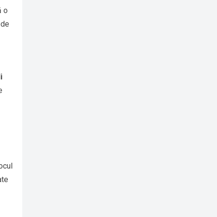
ă o
 de
i
e
ocul
ate