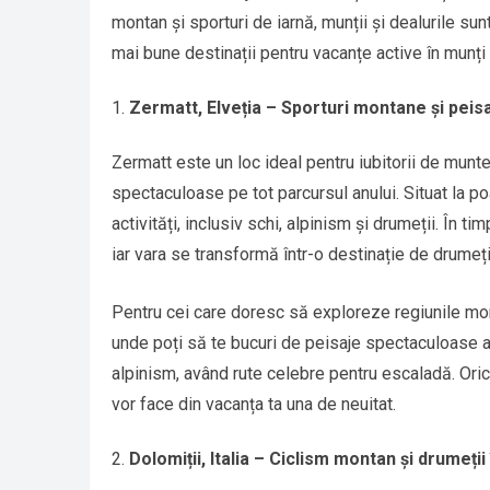
montan și sporturi de iarnă, munții și dealurile sun
mai bune destinații pentru vacanțe active în munți ș
Zermatt, Elveția – Sporturi montane și peisa
Zermatt este un loc ideal pentru iubitorii de munte
spectaculoase pe tot parcursul anului. Situat la p
activități, inclusiv schi, alpinism și drumeții. În 
iar vara se transformă într-o destinație de drumeț
Pentru cei care doresc să exploreze regiunile mo
unde poți să te bucuri de peisaje spectaculoase ale
alpinism, având rute celebre pentru escaladă. Oric
vor face din vacanța ta una de neuitat.
Dolomiții, Italia – Ciclism montan și drumeți