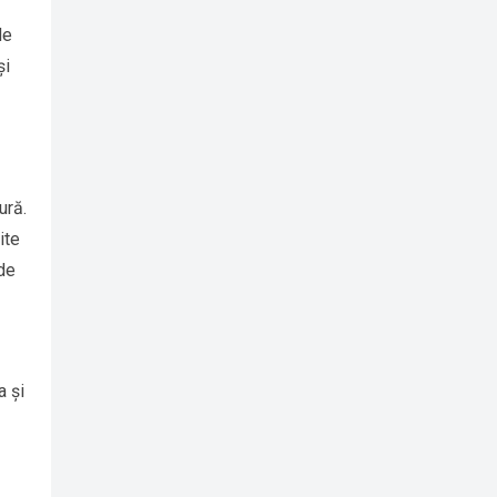
de
și
ură.
ite
 de
a și