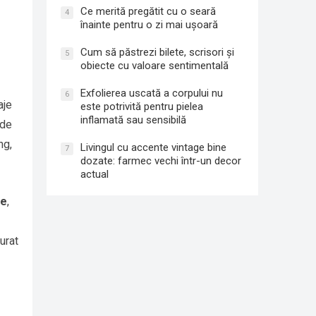
Ce merită pregătit cu o seară
4
înainte pentru o zi mai ușoară
Cum să păstrezi bilete, scrisori și
5
obiecte cu valoare sentimentală
Exfolierea uscată a corpului nu
6
aje
este potrivită pentru pielea
inflamată sau sensibilă
 de
ng,
Livingul cu accente vintage bine
7
dozate: farmec vechi într-un decor
actual
se
,
urat