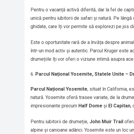
Pentru o vacanță activă diferită, dar la fel de capt
unică pentru iubitorii de safari și natură. Pe lângă
ghidate, care îți vor permite să explorezi pe jos di
Este o oportunitate rară de a învăța despre animalel
într-un mod activ și autentic. Parcul Kruger este aca
drumețiile îți vor oferi o viziune intimă asupra a
Parcul Național Yosemite, Statele Unite – Dr
Parcul Național Yosemite
, situat în California, 
natură. Yosemite oferă trasee variate, de la drumeț
impresionante precum
Half Dome
și
El Capitan
,
Pentru iubitorii de drumeție,
John Muir Trail
oferă
alpine și canioane adânci. Yosemite este un loc u