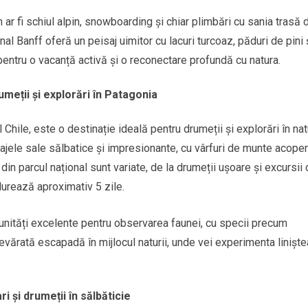
 ar fi schiul alpin, snowboarding și chiar plimbări cu sania trasă 
onal Banff oferă un peisaj uimitor cu lacuri turcoaz, păduri de pini 
entru o vacanță activă și o reconectare profundă cu natura.
umeții și explorări în Patagonia
ul Chile, este o destinație ideală pentru drumeții și explorări în nat
jele sale sălbatice și impresionante, cu vârfuri de munte acoper
 din parcul național sunt variate, de la drumeții ușoare și excursii
durează aproximativ 5 zile.
tunități excelente pentru observarea faunei, cu specii precum
evărată escapadă în mijlocul naturii, unde vei experimenta liniște
i și drumeții în sălbăticie