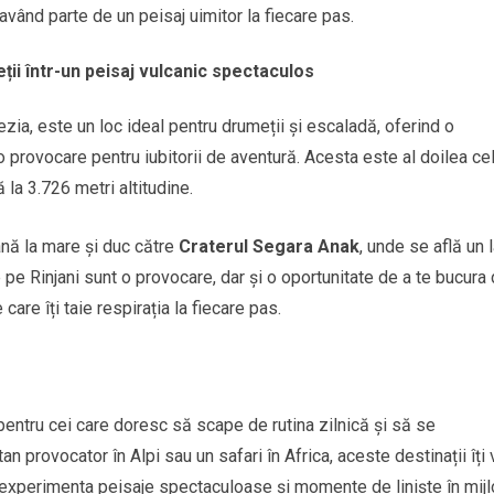
 având parte de un peisaj uimitor la fiecare pas.
ții într-un peisaj vulcanic spectaculos
zia, este un loc ideal pentru drumeții și escaladă, oferind o
provocare pentru iubitorii de aventură. Acesta este al doilea ce
 la 3.726 metri altitudine.
nă la mare și duc către
Craterul Segara Anak
, unde se află un 
 pe Rinjani sunt o provocare, dar și o oportunitate de a te bucura
care îți taie respirația la fiecare pas.
 pentru cei care doresc să scape de rutina zilnică și să se
n provocator în Alpi sau un safari în Africa, aceste destinații îți 
e a experimenta peisaje spectaculoase și momente de liniște în mijl