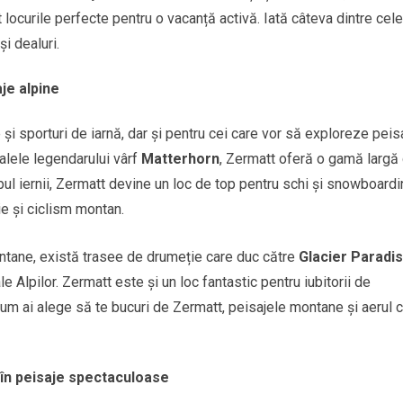
t locurile perfecte pentru o vacanță activă. Iată câteva dintre cele
i dealuri.
je alpine
 și sporturi de iarnă, dar și pentru cei care vor să exploreze peis
oalele legendarului vârf
Matterhorn
, Zermatt oferă o gamă largă
timpul iernii, Zermatt devine un loc de top pentru schi și snowboardi
ie și ciclism montan.
ntane, există trasee de drumeție care duc către
Glacier Paradi
 Alpilor. Zermatt este și un loc fantastic pentru iubitorii de
um ai alege să te bucuri de Zermatt, peisajele montane și aerul c
i în peisaje spectaculoase