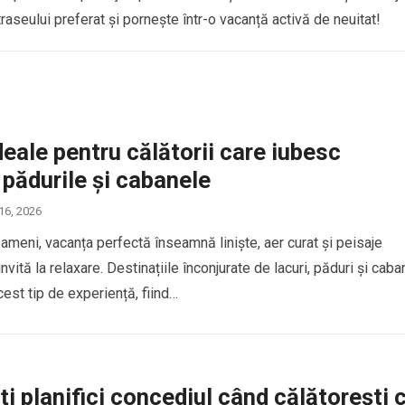
traseului preferat și pornește într-o vacanță activă de neuitat!
deale pentru călătorii care iubesc
, pădurile și cabanele
 16, 2026
ameni, vacanța perfectă înseamnă liniște, aer curat și peisaje
invită la relaxare. Destinațiile înconjurate de lacuri, păduri și cab
est tip de experiență, fiind…
i planifici concediul când călătorești 