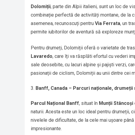
Dolomiții
, parte din Alpii italieni, sunt un loc de
combinație perfectă de activități montane, de la ci
asemenea, recunoscuți pentru
Via Ferrata
, un tr
permite iubitorilor de aventură să exploreze munții
Pentru drumeți, Dolomiții oferă o varietate de tras
Lavaredo
, care îți va răsplăti efortul cu veder
sale deosebite, cu lacuri alpine și pajiști verzi, c
pasionații de ciclism, Dolomiții au unii dintre cei
Banff, Canada – Parcuri naționale, drumeții ș
Parcul Național Banff
, situat în
Munții Stâncoși
naturii. Acesta este un loc ideal pentru drumeții,
nivelele de dificultate, de la cele mai ușoare pân
impresionante.