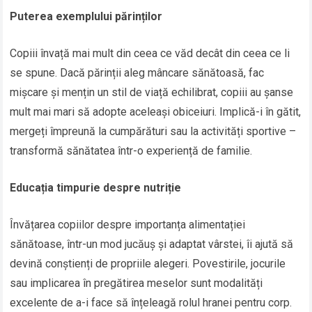
Puterea exemplului părinților
Copiii învață mai mult din ceea ce văd decât din ceea ce li
se spune. Dacă părinții aleg mâncare sănătoasă, fac
mișcare și mențin un stil de viață echilibrat, copiii au șanse
mult mai mari să adopte aceleași obiceiuri. Implică-i în gătit,
mergeți împreună la cumpărături sau la activități sportive –
transformă sănătatea într-o experiență de familie.
Educația timpurie despre nutriție
Învățarea copiilor despre importanța alimentației
sănătoase, într-un mod jucăuș și adaptat vârstei, îi ajută să
devină conștienți de propriile alegeri. Povestirile, jocurile
sau implicarea în pregătirea meselor sunt modalități
excelente de a-i face să înțeleagă rolul hranei pentru corp.