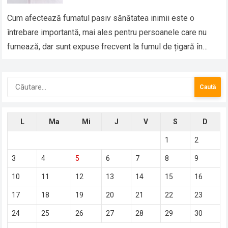
Cum afectează fumatul pasiv sănătatea inimii este o
întrebare importantă, mai ales pentru persoanele care nu
fumează, dar sunt expuse frecvent la fumul de țigară în
familie, la locul de…
Caută
după:
L
Ma
Mi
J
V
S
D
1
2
3
4
5
6
7
8
9
10
11
12
13
14
15
16
17
18
19
20
21
22
23
24
25
26
27
28
29
30