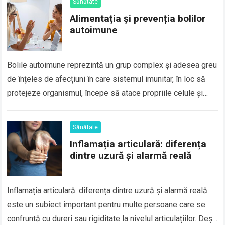
Sănătate
Alimentația și prevenția bolilor
autoimune
Bolile autoimune reprezintă un grup complex și adesea greu
de înțeles de afecțiuni în care sistemul imunitar, în loc să
protejeze organismul, începe să atace propriile celule și
țesuturi. Aceste…
Sănătate
Inflamația articulară: diferența
dintre uzură și alarmă reală
Inflamația articulară: diferența dintre uzură și alarmă reală
este un subiect important pentru multe persoane care se
confruntă cu dureri sau rigiditate la nivelul articulațiilor. Deși