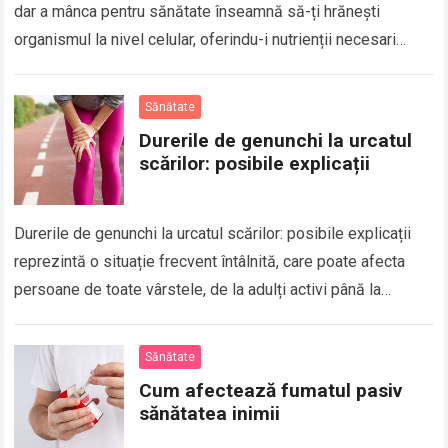
dar a mânca pentru sănătate înseamnă să-ți hrănești
organismul la nivel celular, oferindu-i nutrienții necesari
pentru energie, imunitate, echilibru hormonal și funcționare…
Sănătate
Durerile de genunchi la urcatul
scărilor: posibile explicații
Durerile de genunchi la urcatul scărilor: posibile explicații
reprezintă o situație frecvent întâlnită, care poate afecta
persoane de toate vârstele, de la adulți activi până la
persoane sedentare sau în…
Sănătate
Cum afectează fumatul pasiv
sănătatea inimii