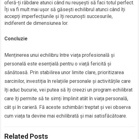
oferă-ți răbdare atunci când nu reușești să faci totul perfect.
Îți va fi mult mai ușor să găsești echilibrul atunci când îți
accepți imperfecțiunile și îți recunoști succesurile,
indiferent de dimensiunea lor.
Concluzie
Menținerea unui echilibru între viața profesională și
personală este esențială pentru o viață fericită și
sănătoasă. Prin stabilirea unor limite clare, prioritizarea
sarcinilor, investiția în relațiile personale și activitățile care
îți aduc bucurie, vei putea să îți creezi un program echilibrat
care îți permite să te simți împlinit atât în viața personală,
cât și în carieră. Fă aceste schimbări treptat și vei observa
cum viața ta devine mai echilibrată și mai satisfăcătoare.
Related Posts