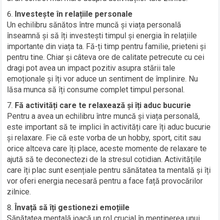
Investește în relațiile personale
Un echilibru sănătos între muncă și viața personală
înseamnă și să îți investești timpul și energia în relațiile
importante din viața ta. Fă-ți timp pentru familie, prieteni și
pentru tine. Chiar și câteva ore de calitate petrecute cu cei
dragi pot avea un impact pozitiv asupra stării tale
emoționale și îți vor aduce un sentiment de împlinire. Nu
lăsa munca să îți consume complet timpul personal.
Fă activități care te relaxează și îți aduc bucurie
Pentru a avea un echilibru între muncă și viața personală,
este important să te implici în activități care îți aduc bucurie
și relaxare. Fie că este vorba de un hobby, sport, citit sau
orice altceva care îți place, aceste momente de relaxare te
ajută să te deconectezi de la stresul cotidian. Activitățile
care îți plac sunt esențiale pentru sănătatea ta mentală și îți
vor oferi energia necesară pentru a face față provocărilor
zilnice.
Învață să îți gestionezi emoțiile
Sănătatea mentală joacă un rol crucial în menținerea unui