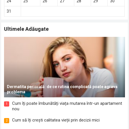
24
25
26
27
28
29
30
31
Ultimele Adăugate
Dermatita periorală: de ce rutina complicată poate agrava
problema
Cum îți poate îmbunătăți viața mutarea într-un apartament
1
nou
Cum să îți crești calitatea vieții prin decizii mici
2