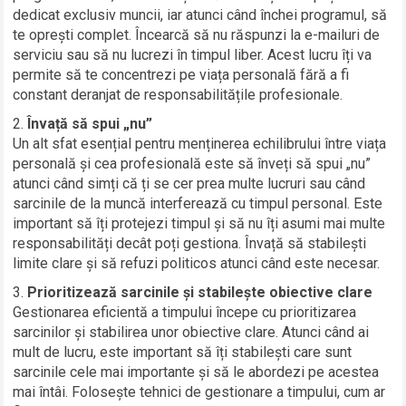
dedicat exclusiv muncii, iar atunci când închei programul, să
te oprești complet. Încearcă să nu răspunzi la e-mailuri de
serviciu sau să nu lucrezi în timpul liber. Acest lucru îți va
permite să te concentrezi pe viața personală fără a fi
constant deranjat de responsabilitățile profesionale.
Învață să spui „nu”
Un alt sfat esențial pentru menținerea echilibrului între viața
personală și cea profesională este să înveți să spui „nu”
atunci când simți că ți se cer prea multe lucruri sau când
sarcinile de la muncă interferează cu timpul personal. Este
important să îți protejezi timpul și să nu îți asumi mai multe
responsabilități decât poți gestiona. Învață să stabilești
limite clare și să refuzi politicos atunci când este necesar.
Prioritizează sarcinile și stabilește obiective clare
Gestionarea eficientă a timpului începe cu prioritizarea
sarcinilor și stabilirea unor obiective clare. Atunci când ai
mult de lucru, este important să îți stabilești care sunt
sarcinile cele mai importante și să le abordezi pe acestea
mai întâi. Folosește tehnici de gestionare a timpului, cum ar