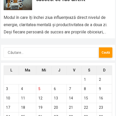
Modul în care îți închei ziua influențează direct nivelul de
energie, claritatea mentală și productivitatea de a doua zi.
Deși fiecare persoană de succes are propriile obiceiuri,
există câteva elemente…
Caută
după:
L
Ma
Mi
J
V
S
D
1
2
3
4
5
6
7
8
9
10
11
12
13
14
15
16
17
18
19
20
21
22
23