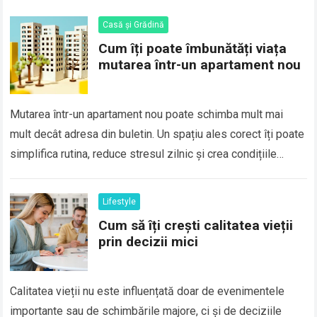
Casă și Grădină
Cum îți poate îmbunătăți viața
mutarea într-un apartament nou
Mutarea într-un apartament nou poate schimba mult mai
mult decât adresa din buletin. Un spațiu ales corect îți poate
simplifica rutina, reduce stresul zilnic și crea condițiile
potrivite pentru odihnă,…
Lifestyle
Cum să îți crești calitatea vieții
prin decizii mici
Calitatea vieții nu este influențată doar de evenimentele
importante sau de schimbările majore, ci și de deciziile