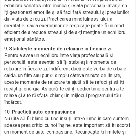
echilibru sănătos între muncă și viața personală. Învață să
îți gestionezi emoțiile și să faci față stresului și presiunilor
din viața de zi cu zi. Practicarea mindfulness-ului, a
meditației sau a exercițiilor de respirație poate fi un mod
eficient de a reduce stresul și de a-ți menține un echilibru
emoțional sănătos.
Stabilește momente de relaxare în fiecare zi
Pentru a avea un echilibru între viața profesională și
personală, este esențial să îți stabilești momente de
relaxare în fiecare zi. Indiferent dacă este vorba de o baie
caldă, un film sau pur și simplu câteva minute de liniște,
aceste momente de relaxare te ajută să te refaci și să îți
recâștigi energia. Asigură-te că îți dedici timp pentru a te
relaxa și a te răsfăța, chiar și în mijlocul programului tău
încărcat.
Practică auto-compasiunea
Nu uita să fii blând cu tine însuți. Într-o lume în care suntem
adesea prea critici cu noi înșine, este important să îți acorzi
un moment de auto-compasiune. Recunoaște-ți limitele și