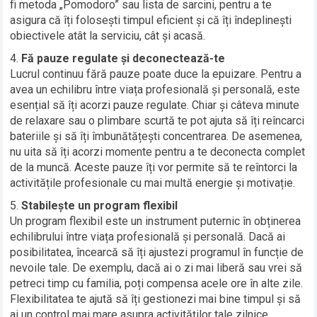
fi metoda „Pomodoro” sau lista de sarcini, pentru a te
asigura că îți folosești timpul eficient și că îți îndeplinești
obiectivele atât la serviciu, cât și acasă.
Fă pauze regulate și deconectează-te
Lucrul continuu fără pauze poate duce la epuizare. Pentru a
avea un echilibru între viața profesională și personală, este
esențial să îți acorzi pauze regulate. Chiar și câteva minute
de relaxare sau o plimbare scurtă te pot ajuta să îți reîncarci
bateriile și să îți îmbunătățești concentrarea. De asemenea,
nu uita să îți acorzi momente pentru a te deconecta complet
de la muncă. Aceste pauze îți vor permite să te reîntorci la
activitățile profesionale cu mai multă energie și motivație.
Stabilește un program flexibil
Un program flexibil este un instrument puternic în obținerea
echilibrului între viața profesională și personală. Dacă ai
posibilitatea, încearcă să îți ajustezi programul în funcție de
nevoile tale. De exemplu, dacă ai o zi mai liberă sau vrei să
petreci timp cu familia, poți compensa acele ore în alte zile.
Flexibilitatea te ajută să îți gestionezi mai bine timpul și să
ai un control mai mare asupra activităților tale zilnice.