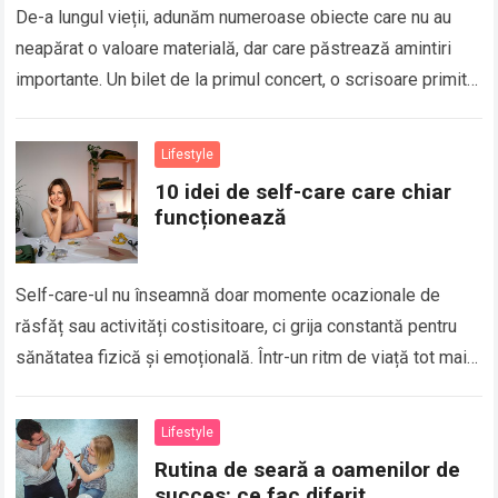
De-a lungul vieții, adunăm numeroase obiecte care nu au
neapărat o valoare materială, dar care păstrează amintiri
importante. Un bilet de la primul concert, o scrisoare primită
de la o…
Lifestyle
10 idei de self-care care chiar
funcționează
Self-care-ul nu înseamnă doar momente ocazionale de
răsfăț sau activități costisitoare, ci grija constantă pentru
sănătatea fizică și emoțională. Într-un ritm de viață tot mai
alert, este ușor să pui…
Lifestyle
Rutina de seară a oamenilor de
succes: ce fac diferit