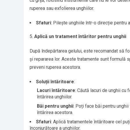
cu grijă, folosind instrumente care nu le vor deteri
ruperea sau exfolierea unghiilor.
Sfaturi
: Pilește unghiile într-o direcție pentru 
Aplică un tratament întăritor pentru unghii
După îndepărtarea gelului, este recomandat să folos
și repararea lor. Aceste tratamente sunt formulă sp
preveni ruperea acestora.
Soluții întăritoare
:
Lacuri întăritoare
: Căută lacuri de unghii cu
întărirea unghiilor.
Băi pentru unghii
: Poți face băi pentru unghii 
întărirea acestora.
Sfaturi
: Aplică tratamentele întăritoare cel pu
înconjurătoare a unghiilor.