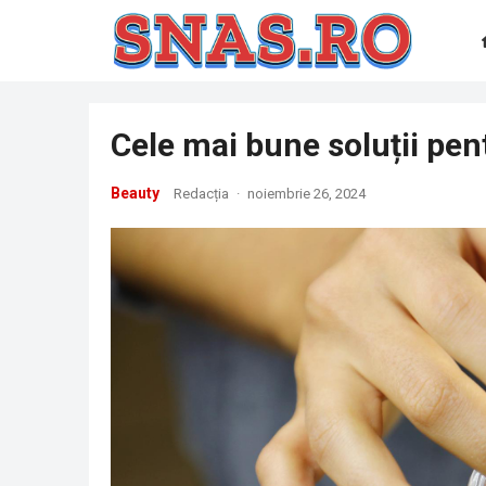
Cele mai bune soluții pent
Beauty
Redacția
·
noiembrie 26, 2024