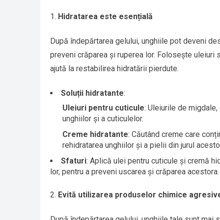
Hidratarea este esențială
După îndepărtarea gelului, unghiile pot deveni desh
preveni crăparea și ruperea lor. Folosește uleiuri 
ajută la restabilirea hidratării pierdute.
Soluții hidratante
:
Uleiuri pentru cuticule
: Uleiurile de migdale
unghiilor și a cuticulelor.
Creme hidratante
: Căutând creme care conț
rehidratarea unghiilor și a pielii din jurul acesto
Sfaturi
: Aplică ulei pentru cuticule și cremă hi
lor, pentru a preveni uscarea și crăparea acestora.
Evită utilizarea produselor chimice agresiv
După îndepărtarea gelului, unghiile tale sunt mai 