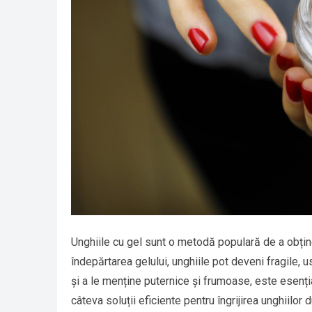
Unghiile cu gel sunt o metodă populară de a obține
îndepărtarea gelului, unghiile pot deveni fragile, u
și a le menține puternice și frumoase, este esențial 
câteva soluții eficiente pentru îngrijirea unghiilo