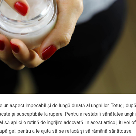
 un aspect impecabil și de lungă durată al unghiilor. Totuși, dup
scate și susceptibile la rupere. Pentru a restabili sănătatea unghi
să aplici o rutină de îngrijire adecvată. În acest articol, îți voi of
r după gel, pentru a le ajuta să se refacă și să rămână sănătoase.