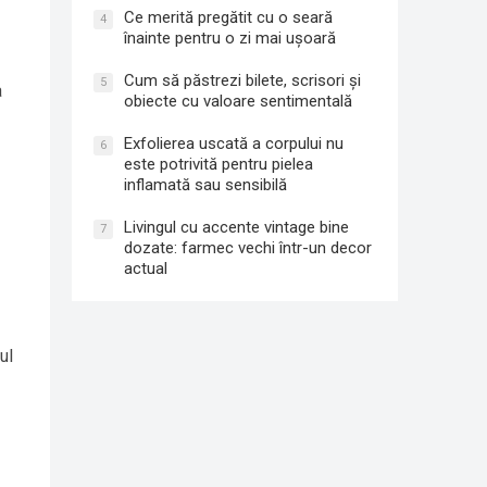
Ce merită pregătit cu o seară
4
înainte pentru o zi mai ușoară
Cum să păstrezi bilete, scrisori și
5
a
obiecte cu valoare sentimentală
Exfolierea uscată a corpului nu
6
este potrivită pentru pielea
inflamată sau sensibilă
Livingul cu accente vintage bine
7
dozate: farmec vechi într-un decor
actual
ul