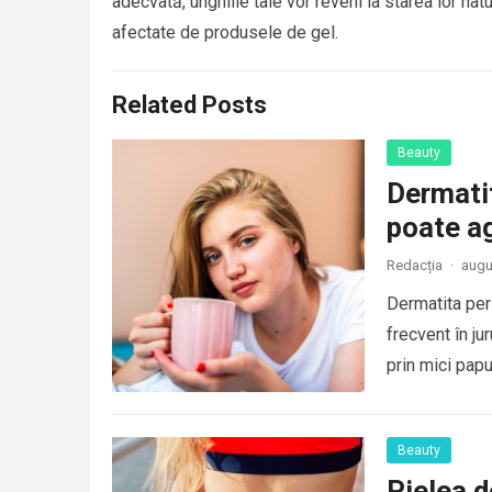
adecvată, unghiile tale vor reveni la starea lor natu
afectate de produsele de gel.
Related Posts
Beauty
Dermatit
poate a
Redacția
·
augu
Dermatita peri
frecvent în ju
prin mici pap
Beauty
Pielea d