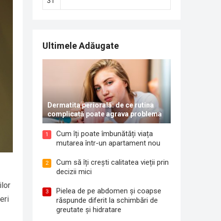
31
Ultimele Adăugate
Dermatita periorală: de ce rutina
complicată poate agrava problema
Cum îți poate îmbunătăți viața
1
mutarea într-un apartament nou
Cum să îți crești calitatea vieții prin
2
ă
decizii mici
ilor
Pielea de pe abdomen și coapse
3
eri
răspunde diferit la schimbări de
greutate și hidratare