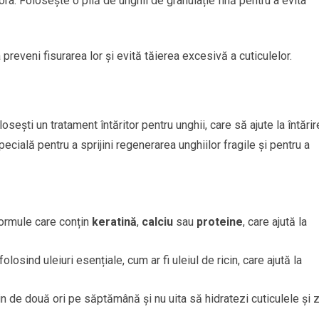
ora. Folosește o pilă de unghii de granulație fină pentru a evita
a preveni fisurarea lor și evită tăierea excesivă a cuticulelor.
ești un tratament întăritor pentru unghii, care să ajute la întărir
ecială pentru a sprijini regenerarea unghiilor fragile și pentru a
 formule care conțin
keratină
,
calciu
sau
proteine
, care ajută la
folosind uleiuri esențiale, cum ar fi uleiul de ricin, care ajută la
țin de două ori pe săptămână și nu uita să hidratezi cuticulele și 