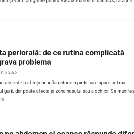
rală și vor fi pregătite pentru a arăta frumos și sănătos, fără a fi
a periorală: de ce rutina complicată
grava problema
st 5, 2026
orală este o afecțiune inflamatorie a pielii care apare cel mai
rul gurii, dar poate afecta și zona nasului sau a ochilor. Se manife
ule…
e pe abdomen și coapse răspunde difer