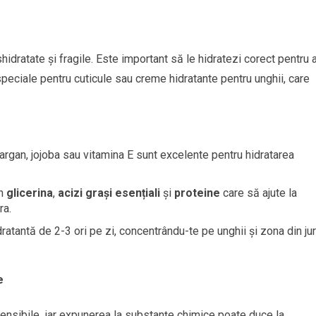
idratate și fragile. Este important să le hidratezi corect pentru 
speciale pentru cuticule sau creme hidratante pentru unghii, care
, argan, jojoba sau vitamina E sunt excelente pentru hidratarea
in
glicerina
,
acizi grași esențiali
și
proteine
care să ajute la
ra.
dratantă de 2-3 ori pe zi, concentrându-te pe unghii și zona din jur
e
sensibile, iar expunerea la substanțe chimice poate duce la