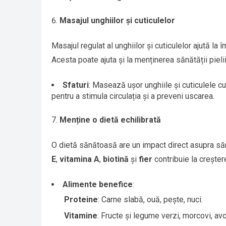
Masajul unghiilor și cuticulelor
Masajul regulat al unghiilor și cuticulelor ajută la
Acesta poate ajuta și la menținerea sănătății pielii 
Sfaturi
: Masează ușor unghiile și cuticulele cu
pentru a stimula circulația și a preveni uscarea.
Menține o dietă echilibrată
O dietă sănătoasă are un impact direct asupra săn
E
,
vitamina A
,
biotină
și
fier
contribuie la creșter
Alimente benefice
:
Proteine
: Carne slabă, ouă, pește, nuci.
Vitamine
: Fructe și legume verzi, morcovi, av