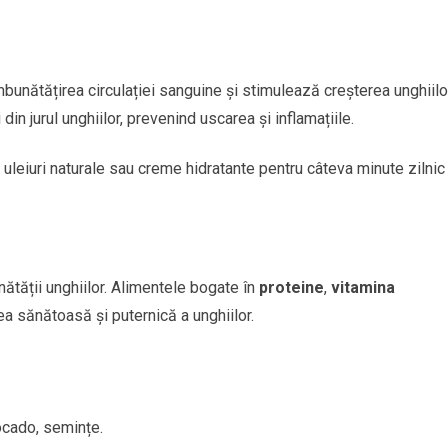
 îmbunătățirea circulației sanguine și stimulează creșterea unghiilo
din jurul unghiilor, prevenind uscarea și inflamațiile.
 uleiuri naturale sau creme hidratante pentru câteva minute zilnic
ătății unghiilor. Alimentele bogate în
proteine
,
vitamina
ea sănătoasă și puternică a unghiilor.
ocado, semințe.