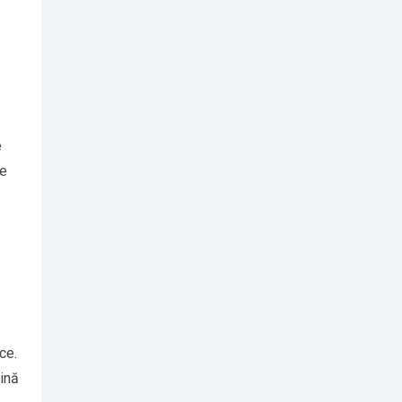
e
le
ce.
tină