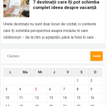
7 destinații care îți pot schimba
complet ideea despre vacanță
Unele destinații nu sunt doar locuri de vizitat, ci contexte
care îți schimbă perspectiva asupra modului în care
călătorești – de la ritm și așteptări, până la felul în care…
Caută
după:
L
Ma
Mi
J
V
S
D
1
2
3
4
5
6
7
8
9
10
11
12
13
14
15
16