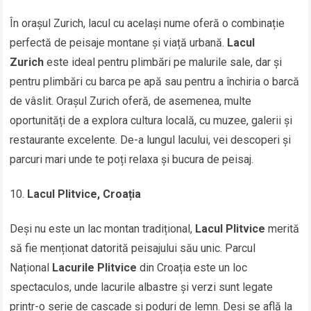
În orașul Zurich, lacul cu același nume oferă o combinație
perfectă de peisaje montane și viață urbană.
Lacul
Zurich
este ideal pentru plimbări pe malurile sale, dar și
pentru plimbări cu barca pe apă sau pentru a închiria o barcă
de vâslit. Orașul Zurich oferă, de asemenea, multe
oportunități de a explora cultura locală, cu muzee, galerii și
restaurante excelente. De-a lungul lacului, vei descoperi și
parcuri mari unde te poți relaxa și bucura de peisaj.
Lacul Plitvice, Croația
Deși nu este un lac montan tradițional,
Lacul Plitvice
merită
să fie menționat datorită peisajului său unic. Parcul
Național
Lacurile Plitvice
din Croația este un loc
spectaculos, unde lacurile albastre și verzi sunt legate
printr-o serie de cascade și poduri de lemn. Deși se află la