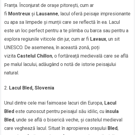
Franța. Înconjurat de orașe pitorești, cum ar
fi
Montreux
și
Lausanne
, lacul oferă peisaje impresionante
cu apa sa limpede și munții care se reflectă în ea. Lacul
este un loc perfect pentru a te plimba cu barca sau pentru a
explora regiunile viticole din jur, cum ar fi
Lavaux
, un sit
UNESCO. De asemenea, în această zonă, poți
vizita
Castelul Chillon
, o fortăreață medievală care se află
pe malul lacului, adăugând o notă de istorie peisajului
natural.
Lacul Bled, Slovenia
Unul dintre cele mai faimoase lacuri din Europa,
Lacul
Bled
este cunoscut pentru peisajul său idilic, cu
insula
Bled
, unde se află o biserică veche, și castelul medieval
care veghează lacul. Situat în apropierea orașului
Bled
,