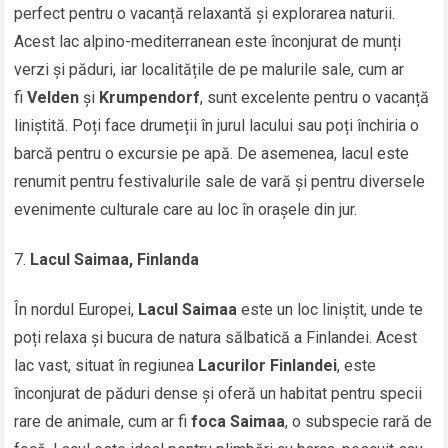
perfect pentru o vacanță relaxantă și explorarea naturii.
Acest lac alpino-mediterranean este înconjurat de munți
verzi și păduri, iar localitățile de pe malurile sale, cum ar
fi
Velden
și
Krumpendorf
, sunt excelente pentru o vacanță
liniștită. Poți face drumeții în jurul lacului sau poți închiria o
barcă pentru o excursie pe apă. De asemenea, lacul este
renumit pentru festivalurile sale de vară și pentru diversele
evenimente culturale care au loc în orașele din jur.
Lacul Saimaa, Finlanda
În nordul Europei,
Lacul Saimaa
este un loc liniștit, unde te
poți relaxa și bucura de natura sălbatică a Finlandei. Acest
lac vast, situat în regiunea
Lacurilor Finlandei
, este
înconjurat de păduri dense și oferă un habitat pentru specii
rare de animale, cum ar fi
foca Saimaa
, o subspecie rară de