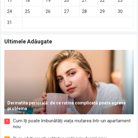
17
18
19
20
21
22
23
24
25
26
27
28
29
30
31
Ultimele Adăugate
Dermatita periorală: de ce rutina complicată poate agrava
problema
Cum îți poate îmbunătăți viața mutarea într-un apartament
1
nou