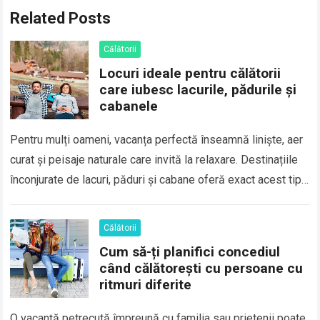
Related Posts
Călătorii
Locuri ideale pentru călătorii
care iubesc lacurile, pădurile și
cabanele
Pentru mulți oameni, vacanța perfectă înseamnă liniște, aer
curat și peisaje naturale care invită la relaxare. Destinațiile
înconjurate de lacuri, păduri și cabane oferă exact acest tip
de experiență, fiind…
Călătorii
Cum să-ți planifici concediul
când călătorești cu persoane cu
ritmuri diferite
O vacanță petrecută împreună cu familia sau prietenii poate