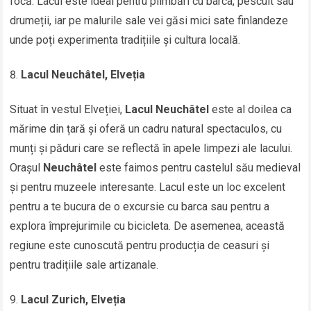
focă. Lacul este ideal pentru plimbări cu barca, pescuit sau
drumeții, iar pe malurile sale vei găsi mici sate finlandeze
unde poți experimenta tradițiile și cultura locală.
Lacul Neuchâtel, Elveția
Situat în vestul Elveției,
Lacul Neuchâtel
este al doilea ca
mărime din țară și oferă un cadru natural spectaculos, cu
munți și păduri care se reflectă în apele limpezi ale lacului.
Orașul
Neuchâtel
este faimos pentru castelul său medieval
și pentru muzeele interesante. Lacul este un loc excelent
pentru a te bucura de o excursie cu barca sau pentru a
explora împrejurimile cu bicicleta. De asemenea, această
regiune este cunoscută pentru producția de ceasuri și
pentru tradițiile sale artizanale.
Lacul Zurich, Elveția