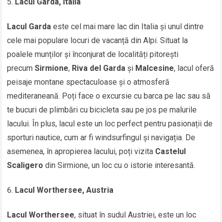
Lacul Garda, Italia
Lacul Garda
este cel mai mare lac din Italia și unul dintre
cele mai populare locuri de vacanță din Alpi. Situat la
poalele munților și înconjurat de localități pitorești
precum
Sirmione
,
Riva del Garda
și
Malcesine
, lacul oferă
peisaje montane spectaculoase și o atmosferă
mediteraneană. Poți face o excursie cu barca pe lac sau să
te bucuri de plimbări cu bicicleta sau pe jos pe malurile
lacului. În plus, lacul este un loc perfect pentru pasionații de
sporturi nautice, cum ar fi windsurfingul și navigația. De
asemenea, în apropierea lacului, poți vizita
Castelul
Scaligero
din Sirmione, un loc cu o istorie interesantă.
Lacul Worthersee, Austria
Lacul Worthersee
, situat în sudul Austriei, este un loc