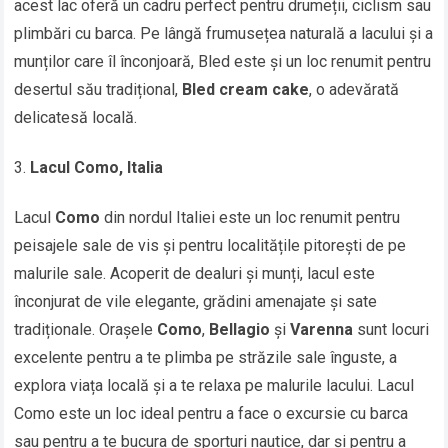
acest lac oferă un cadru perfect pentru drumeții, ciclism sau
plimbări cu barca. Pe lângă frumusețea naturală a lacului și a
munților care îl înconjoară, Bled este și un loc renumit pentru
desertul său tradițional,
Bled cream cake
, o adevărată
delicatesă locală.
Lacul Como, Italia
Lacul
Como
din nordul Italiei este un loc renumit pentru
peisajele sale de vis și pentru localitățile pitorești de pe
malurile sale. Acoperit de dealuri și munți, lacul este
înconjurat de vile elegante, grădini amenajate și sate
tradiționale. Orașele
Como
,
Bellagio
și
Varenna
sunt locuri
excelente pentru a te plimba pe străzile sale înguste, a
explora viața locală și a te relaxa pe malurile lacului. Lacul
Como este un loc ideal pentru a face o excursie cu barca
sau pentru a te bucura de sporturi nautice, dar și pentru a