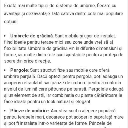
Există mai multe tipuri de sisteme de umbrire, fiecare cu
avantaje și dezavantaje. Iată câteva dintre cele mai populare
opțiuni:
Umbrele de grădină
: Sunt mobile și ușor de instalat,
fiind ideale pentru terase mici sau zone unde vrei să ai
flexibilitate. Umbrele de grădină vin în diferite dimensiuni și
forme, iar multe dintre ele sunt ajustabile pentru a proteja de
soare din orice direcție.
Pergole
: Sunt structuri fixe sau mobile care oferă
umbrire parțială. Dacă optezi pentru pergolă, poți adăuga un
acoperiș retractabil sau pânze de umbrire pentru a controla
nivelul de lumină care pătrunde pe terasă. Pergolele adaugă
și un element de stil, iar combinația cu plante cățărătoare le
face ideale pentru un look natural și elegant.
Pânze de umbrire
: Acestea sunt o alegere populară
pentru terasele mari, deoarece pot acoperi o suprafață mare
și pot fi instalate într-o varietate de forme. Pânzele de