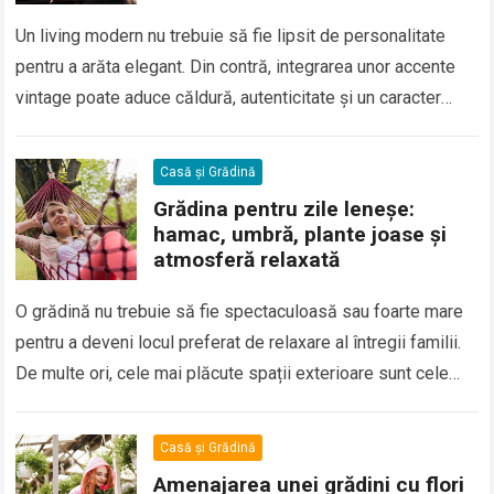
Un living modern nu trebuie să fie lipsit de personalitate
pentru a arăta elegant. Din contră, integrarea unor accente
vintage poate aduce căldură, autenticitate și un caracter
aparte fără ca…
Casă și Grădină
Grădina pentru zile leneșe:
hamac, umbră, plante joase și
atmosferă relaxată
O grădină nu trebuie să fie spectaculoasă sau foarte mare
pentru a deveni locul preferat de relaxare al întregii familii.
De multe ori, cele mai plăcute spații exterioare sunt cele…
Casă și Grădină
Amenajarea unei grădini cu flori