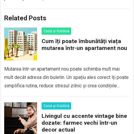
Related Posts
Casă și Grădină
Cum îți poate îmbunătăți viața
mutarea într-un apartament nou
Mutarea într-un apartament nou poate schimba mult mai
mult decât adresa din buletin. Un spațiu ales corect îți poate
simplifica rutina, reduce stresul zilnic și crea condițiile
potrivite pentru odihnă,…
Casă și Grădină
Livingul cu accente vintage bine
dozate: farmec vechi într-un
decor actual