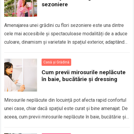
sezoniere
Amenajarea unei grădini cu flori sezoniere este una dintre
cele mai accesibile și spectaculoase modalități de a aduce
culoare, dinamism și varietate în spațiul exterior, adaptând
permanent decorul natural în…
Casă și Grădină
Cum previi mirosurile neplăcute
în baie, bucătărie și dressing
Mirosurile neplăcute din locuință pot afecta rapid confortul
unei case, chiar dacă spațiul este curat și bine amenajat. De
aceea, cum previi mirosurile neplăcute în baie, bucătărie și
dressing este o întrebare…