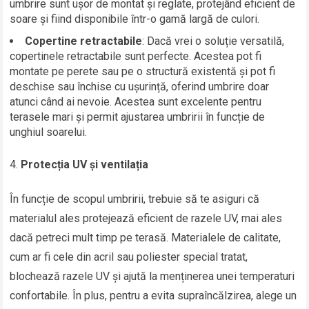
umbrire sunt ușor de montat și reglate, protejând eficient de
soare și fiind disponibile într-o gamă largă de culori.
Copertine retractabile
: Dacă vrei o soluție versatilă,
copertinele retractabile sunt perfecte. Acestea pot fi
montate pe perete sau pe o structură existentă și pot fi
deschise sau închise cu ușurință, oferind umbrire doar
atunci când ai nevoie. Acestea sunt excelente pentru
terasele mari și permit ajustarea umbririi în funcție de
unghiul soarelui.
Protecția UV și ventilația
În funcție de scopul umbririi, trebuie să te asiguri că
materialul ales protejează eficient de razele UV, mai ales
dacă petreci mult timp pe terasă. Materialele de calitate,
cum ar fi cele din acril sau poliester special tratat,
blochează razele UV și ajută la menținerea unei temperaturi
confortabile. În plus, pentru a evita supraîncălzirea, alege un