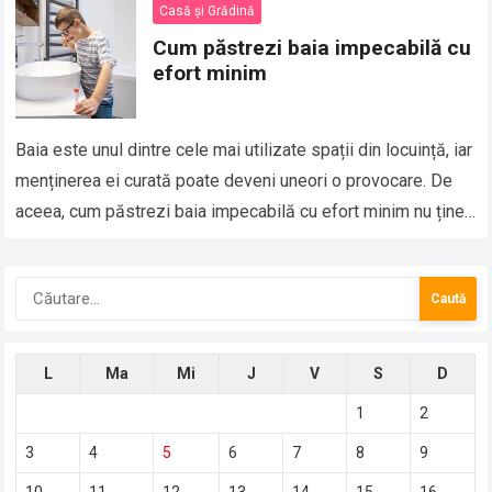
Casă și Grădină
Cum păstrezi baia impecabilă cu
efort minim
Baia este unul dintre cele mai utilizate spații din locuință, iar
menținerea ei curată poate deveni uneori o provocare. De
aceea, cum păstrezi baia impecabilă cu efort minim nu ține
doar de…
Caută
după:
L
Ma
Mi
J
V
S
D
1
2
3
4
5
6
7
8
9
10
11
12
13
14
15
16