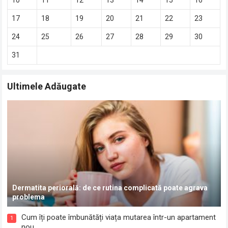
17
18
19
20
21
22
23
24
25
26
27
28
29
30
31
Ultimele Adăugate
Dermatita periorală: de ce rutina complicată poate agrava
problema
Cum îți poate îmbunătăți viața mutarea într-un apartament
1
nou