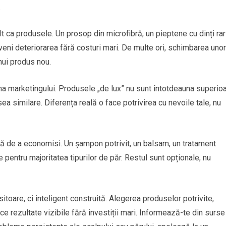
.
t ca produsele. Un prosop din microfibră, un pieptene cu dinți rar
eveni deteriorarea fără costuri mari. De multe ori, schimbarea unor
nui produs nou.
a marketingului. Produsele „de lux” nu sunt întotdeauna superio
ea similare. Diferența reală o face potrivirea cu nevoile tale, nu
dă de a economisi. Un șampon potrivit, un balsam, un tratament
 pentru majoritatea tipurilor de păr. Restul sunt opționale, nu
itoare, ci inteligent construită. Alegerea produselor potrivite,
uce rezultate vizibile fără investiții mari. Informează-te din surse