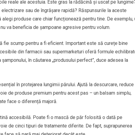
oile reale ale acestuia. Este gras la rădăcină și uscat pe lungime
e electrizare sau de îngrășare rapidă? Răspunsurile la aceste
i să alegi produse care chiar funcționează pentru tine. De exemplu,
at nu va beneficia de șampoane agresive pentru volum.
ă fie scump pentru a fi eficient. Important este să curețe bine
cesibile din farmacii sau supermarketuri oferă formule echilibrat
 șamponului, în căutarea „produsului perfect”, duce adesea la
ențial în protejarea lungimii părului. Ajută la descurcare, reduce
evoie de produse premium pentru acest pas – un balsam simplu,
oate face o diferență majoră.
utină accesibilă. Poate fi o mască de păr folosită o dată pe
oie de cinci tipuri de tratamente diferite. De fapt, suprapunerea
te face să pară mai deteriorat decât este.