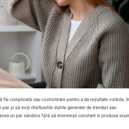
 să fie complicată sau costisitoare pentru a da rezultate vizibile, î
 păr și să eviți cheltuielile inutile generate de trenduri sau
 avea un păr sănătos fără să investești constant în produse scu