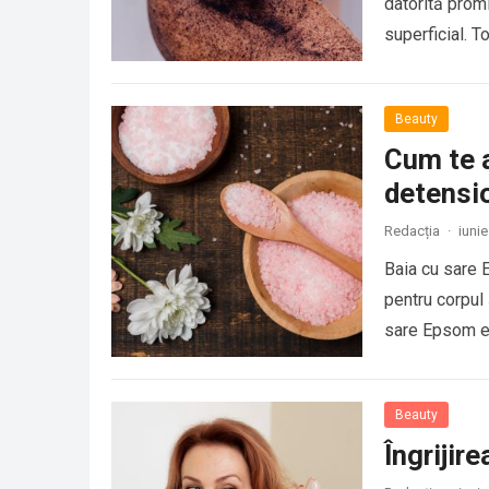
datorită promis
superficial. T
Beauty
Cum te a
detensio
Redacția
·
iunie
Baia cu sare 
pentru corpul 
sare Epsom e
Beauty
Îngrijire