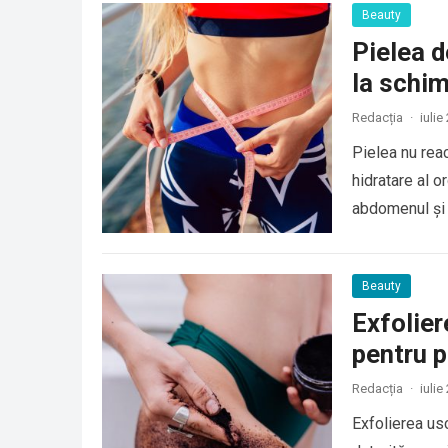
Beauty
Pielea d
la schim
Redacția
·
iulie
Pielea nu reac
hidratare al 
abdomenul și
Beauty
Exfolier
pentru p
Redacția
·
iulie
Exfolierea usc