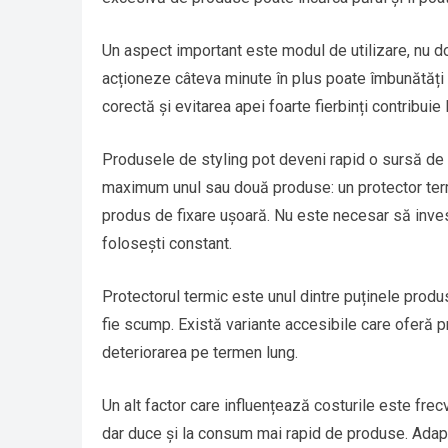
Un aspect important este modul de utilizare, nu d
acționeze câteva minute în plus poate îmbunătăți 
corectă și evitarea apei foarte fierbinți contribuie 
Produsele de styling pot deveni rapid o sursă de ch
maximum unul sau două produse: un protector term
produs de fixare ușoară. Nu este necesar să invest
folosești constant.
Protectorul termic este unul dintre puținele produ
fie scump. Există variante accesibile care oferă pr
deteriorarea pe termen lung.
Un alt factor care influențează costurile este fre
dar duce și la consum mai rapid de produse. Adapta