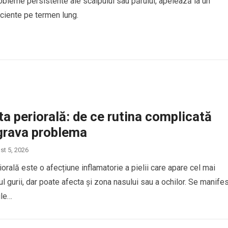
robleme persistente ale scalpului sau părului, apelează la un
iciente pe termen lung.
a periorală: de ce rutina complicată
grava problema
st 5, 2026
orală este o afecțiune inflamatorie a pielii care apare cel mai
rul gurii, dar poate afecta și zona nasului sau a ochilor. Se manife
ule…