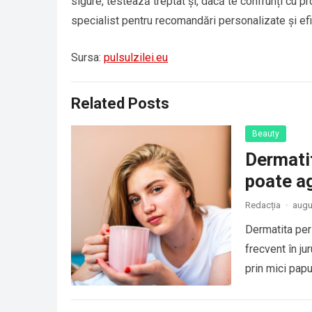
sigure, testează treptat și, dacă te confrunți cu p
specialist pentru recomandări personalizate și ef
Sursa:
pulsulzilei.eu
Related Posts
Beauty
Dermatit
poate a
Redacția
·
augu
Dermatita peri
frecvent în ju
prin mici pap