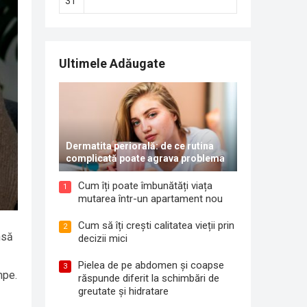
31
Ultimele Adăugate
Dermatita periorală: de ce rutina
complicată poate agrava problema
Cum îți poate îmbunătăți viața
1
mutarea într-un apartament nou
Cum să îți crești calitatea vieții prin
2
nsă
decizii mici
Pielea de pe abdomen și coapse
3
mpe.
răspunde diferit la schimbări de
greutate și hidratare