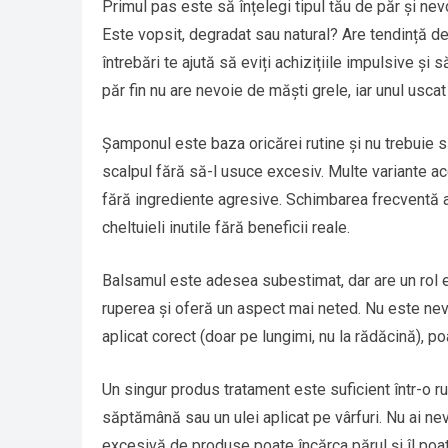
Primul pas este să înțelegi tipul tău de păr și nev
Este vopsit, degradat sau natural? Are tendință d
întrebări te ajută să eviți achizițiile impulsive ș
păr fin nu are nevoie de măști grele, iar unul usc
Șamponul este baza oricărei rutine și nu trebuie s
scalpul fără să-l usuce excesiv. Multe variante ac
fără ingrediente agresive. Schimbarea frecventă a
cheltuieli inutile fără beneficii reale.
Balsamul este adesea subestimat, dar are un rol es
ruperea și oferă un aspect mai neted. Nu este n
aplicat corect (doar pe lungimi, nu la rădăcină), p
Un singur produs tratament este suficient într-o r
săptămână sau un ulei aplicat pe vârfuri. Nu ai nev
excesivă de produse poate încărca părul și îl poa