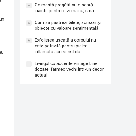
?
Ce merită pregătit cu o seară
4
înainte pentru o zi mai ușoară
 un
Cum să păstrezi bilete, scrisori și
5
obiecte cu valoare sentimentală
Exfolierea uscată a corpului nu
6
este potrivită pentru pielea
inflamată sau sensibilă
e,
Livingul cu accente vintage bine
7
dozate: farmec vechi într-un decor
actual