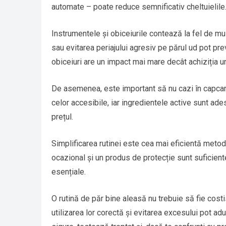
automate – poate reduce semnificativ cheltuielile
Instrumentele și obiceiurile contează la fel de mul
sau evitarea periajului agresiv pe părul ud pot pr
obiceiuri are un impact mai mare decât achiziția u
De asemenea, este important să nu cazi în capcan
celor accesibile, iar ingredientele active sunt ades
prețul.
Simplificarea rutinei este cea mai eficientă meto
ocazional și un produs de protecție sunt suficiente
esențiale.
O rutină de păr bine aleasă nu trebuie să fie costis
utilizarea lor corectă și evitarea excesului pot ad