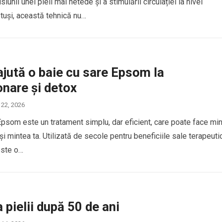
iunii unei pieli mai netede și a stimulării circulației la nivel
otuși, această tehnică nu…
jută o baie cu sare Epsom la
nare și detox
 22, 2026
Epsom este un tratament simplu, dar eficient, care poate face mi
și mintea ta. Utilizată de secole pentru beneficiile sale terapeuti
ste o…
a pielii după 50 de ani