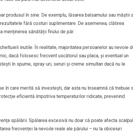
oar produsul în sine. De exemplu, lăsarea balsamului sau măștii 
rezultatele fără costuri suplimentare. De asemenea, clătirea
la menținerea sănătății firului de păr.
eltuieli inutile. În realitate, majoritatea persoanelor au nevoie 
ic, dacă folosesc frecvent uscătorul sau placa, și eventual un
ești în spume, spray-uri, seruri și creme simultan dacă nu le
se în care merită să investești, dar asta nu înseamnă că trebuie 
otecție eficientă împotriva temperaturilor ridicate, prevenind
cvența spălării. Spălarea excesivă nu doar că poate afecta scalpul
rea frecvenței la nevoile reale ale părului – nu la obiceiuri