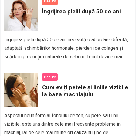
Beauty
Îngrijirea pielii după 50 de ani
Îngrijirea pielii după 50 de ani necesită o abordare diferită,
adaptată schimbărilor hormonale, pierderii de colagen și
scăderii producției naturale de sebum. Tenul devine mai
subțire, mai uscat și mai…
Beauty
Cum eviți petele și liniile vizibile
la baza machiajului
Aspectul neuniform al fondului de ten, cu pete sau linii
vizibile, este una dintre cele mai frecvente probleme în
machiaj, iar de cele mai multe ori cauza nu ține de…