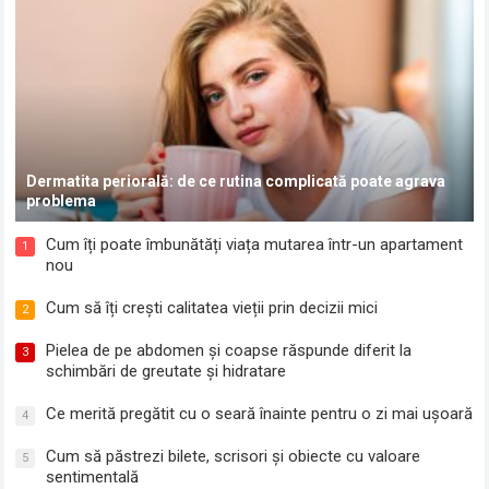
Dermatita periorală: de ce rutina complicată poate agrava
problema
Cum îți poate îmbunătăți viața mutarea într-un apartament
1
nou
Cum să îți crești calitatea vieții prin decizii mici
2
Pielea de pe abdomen și coapse răspunde diferit la
3
schimbări de greutate și hidratare
Ce merită pregătit cu o seară înainte pentru o zi mai ușoară
4
Cum să păstrezi bilete, scrisori și obiecte cu valoare
5
sentimentală