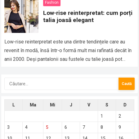
Fashion
Low-rise reinterpretat: cum porți
talia joasă elegant
Low-rise reinterpretat este una dintre tendințele care au
revenit în modă, însă într-o formă mult mai rafinată decât în
anii 2000. Deși pantalonii sau fustele cu talie joasă pot
părea…
Caută
după:
L
Ma
Mi
J
V
S
D
1
2
3
4
5
6
7
8
9
10
11
12
13
14
15
16