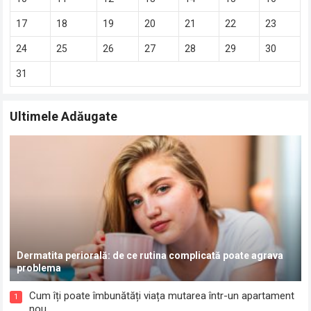
17
18
19
20
21
22
23
24
25
26
27
28
29
30
31
Ultimele Adăugate
Dermatita periorală: de ce rutina complicată poate agrava
problema
Cum îți poate îmbunătăți viața mutarea într-un apartament
1
nou