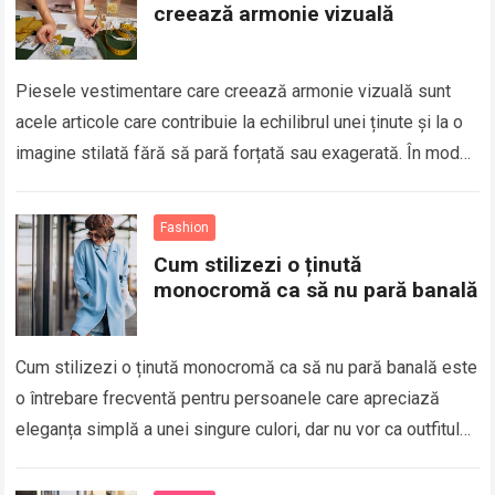
creează armonie vizuală
Piesele vestimentare care creează armonie vizuală sunt
acele articole care contribuie la echilibrul unei ținute și la o
imagine stilată fără să pară forțată sau exagerată. În modă,
armonia vizuală…
Fashion
Cum stilizezi o ținută
monocromă ca să nu pară banală
Cum stilizezi o ținută monocromă ca să nu pară banală este
o întrebare frecventă pentru persoanele care apreciază
eleganța simplă a unei singure culori, dar nu vor ca outfitul
să…