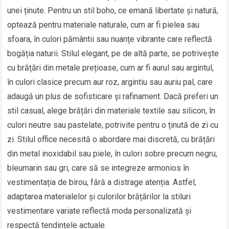
unei ținute. Pentru un stil boho, ce emană libertate și natură,
optează pentru materiale naturale, cum ar fi pielea sau
sfoara, în culori pământii sau nuanțe vibrante care reflectă
bogăția naturii. Stilul elegant, pe de altă parte, se potrivește
cu brățări din metale prețioase, cum ar fi aurul sau argintul,
în culori clasice precum aur roz, argintiu sau auriu pal, care
adaugă un plus de sofisticare și rafinament. Dacă preferi un
stil casual, alege brățări din materiale textile sau silicon, în
culori neutre sau pastelate, potrivite pentru o ținută de zi cu
zi. Stilul office necesită o abordare mai discretă, cu brățări
din metal inoxidabil sau piele, în culori sobre precum negru,
bleumarin sau gri, care să se integreze armonios în
vestimentația de birou, fără a distrage atenția. Astfel,
adaptarea materialelor și culorilor brățărilor la stiluri
vestimentare variate reflectă moda personalizată și
respectă tendințele actuale.