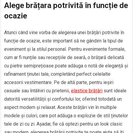
Alege brățara potrivită în funcție de
ocazie
Atunci când vine vorba de alegerea unei brățări potrivite în
funcție de ocazie, este important să ne gândim la tipul de
eveniment și la stilul personal. Pentru evenimente formale,
cum ar fi nunțile sau recepțiile de seară, o brățară delicată
cu pietre semiprețioase poate adăuga o notă de eleganță și
rafinament ținutei tale, completând perfect celelalte
accesorii vestimentare. Pe de altă parte, pentru ieșiri
casuale sau întâlniri cu prietenii,
elastice brățări
sunt ideale
datorită versatilității și confortului lor, oferind totodată un
aspect modern și relaxat. Aceste brățări vin în multiple
modele și culori, care pot adăuga o explozie de stil ținutelor
tale de zi cu zi. Așadar, fie că optezi pentru un look clasic
sau modern, alegerea brățării potrivite te poate ajuta să îți