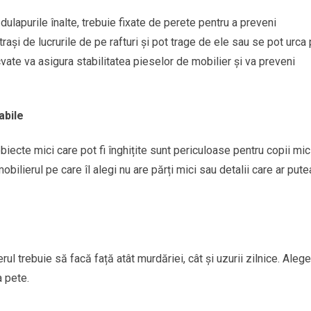
dulapurile înalte, trebuie fixate de perete pentru a preveni
rași de lucrurile de pe rafturi și pot trage de ele sau se pot urca
ate va asigura stabilitatea pieselor de mobilier și va preveni
abile
iecte mici care pot fi înghițite sunt periculoase pentru copii mici
bilierul pe care îl alegi nu are părți mici sau detalii care ar pute
rul trebuie să facă față atât murdăriei, cât și uzurii zilnice. Alege
a pete.