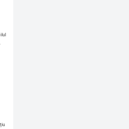
ilul
.
țiu