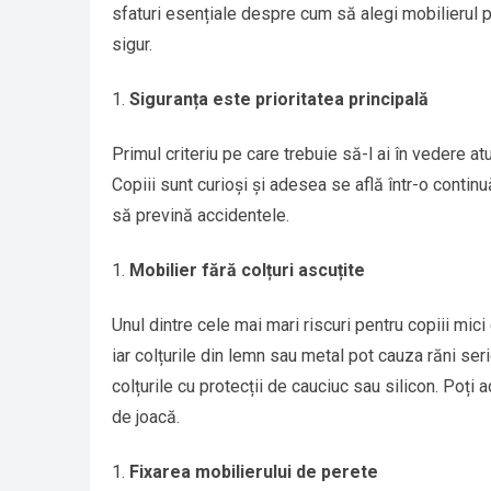
sfaturi esențiale despre cum să alegi mobilierul pe
sigur.
Siguranța este prioritatea principală
Primul criteriu pe care trebuie să-l ai în vedere a
Copiii sunt curioși și adesea se află într-o contin
să prevină accidentele.
Mobilier fără colțuri ascuțite
Unul dintre cele mai mari riscuri pentru copiii mici
iar colțurile din lemn sau metal pot cauza răni ser
colțurile cu protecții de cauciuc sau silicon. Poți
de joacă.
Fixarea mobilierului de perete