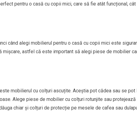
rfect pentru o casă cu copii mici, care să fie atât funcțional, cât 
tunci când alegi mobilierul pentru o casă cu copii mici este siguran
uă mișcare, astfel că este important să alegi piese de mobilier ca
 este mobilierul cu colțuri ascuțite. Aceștia pot cădea sau se pot l
ioase. Alege piese de mobilier cu colțuri rotunjite sau protejează
 adăuga chiar și colțuri de protecție pe mesele de cafea sau dulapu