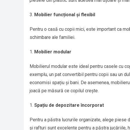
piesele din plastic sunt adesea mai ușoare și mai 
Mobilier funcțional și flexibil
Pentru o casă cu copii mici, este important ca mobil
schimbare ale familiei.
Mobilier modular
Mobilierul modular este ideal pentru casele cu co
exemplu, un pat convertibil pentru copii sau un 
economisi spațiu și bani. De asemenea, mobilierul
joacă pe măsură ce copilul crește.
Spațiu de depozitare încorporat
Pentru a păstra lucrurile organizate, alege piese 
și rafturi sunt excelente pentru a păstra jucăriile