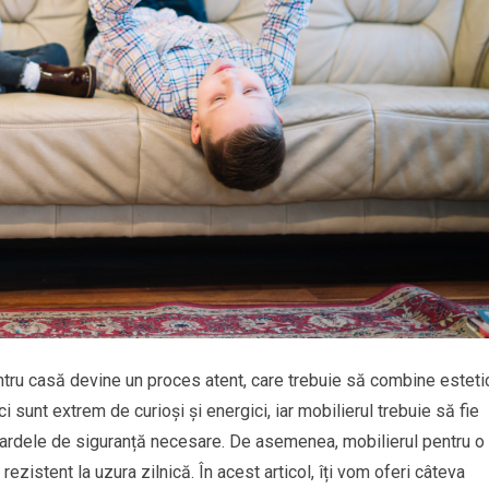
entru casă devine un proces atent, care trebuie să combine esteti
ci sunt extrem de curioși și energici, iar mobilierul trebuie să fie
ndardele de siguranță necesare. De asemenea, mobilierul pentru o
rezistent la uzura zilnică. În acest articol, îți vom oferi câteva