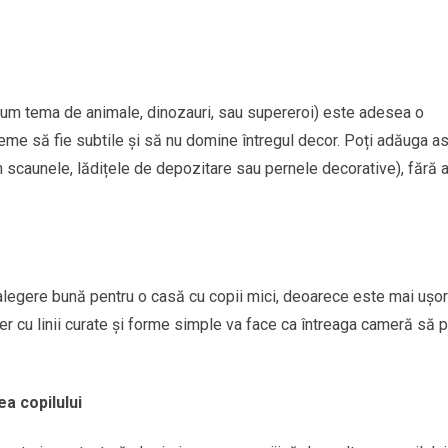
ecum tema de animale, dinozauri, sau supereroi) este adesea o
eme să fie subtile și să nu domine întregul decor. Poți adăuga as
scaunele, lădițele de depozitare sau pernele decorative), fără 
alegere bună pentru o casă cu copii mici, deoarece este mai ușo
ier cu linii curate și forme simple va face ca întreaga cameră să 
a copilului