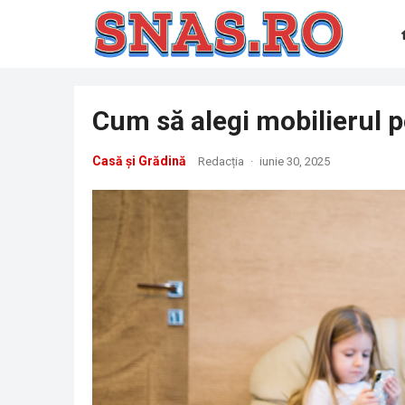
Cum să alegi mobilierul p
Casă și Grădină
Redacția
·
iunie 30, 2025