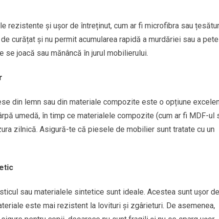
e rezistente și ușor de întreținut, cum ar fi microfibra sau țesătur
 de curățat și nu permit acumularea rapidă a murdăriei sau a petel
e se joacă sau mănâncă în jurul mobilierului.
r
iese din lemn sau din materiale compozite este o opțiune excelen
 cârpă umedă, în timp ce materialele compozite (cum ar fi MDF-ul 
zura zilnică. Asigură-te că piesele de mobilier sunt tratate cu un
etic
ticul sau materialele sintetice sunt ideale. Acestea sunt ușor d
materiale este mai rezistent la lovituri și zgârieturi. De asemenea,