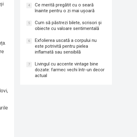
și
Ce merită pregătit cu o seară
4
înainte pentru o zi mai ușoară
Cum să păstrezi bilete, scrisori și
5
obiecte cu valoare sentimentală
Exfolierea uscată a corpului nu
6
ța.
este potrivită pentru pielea
re
inflamată sau sensibilă
Livingul cu accente vintage bine
7
dozate: farmec vechi într-un decor
actual
ovi,
rile