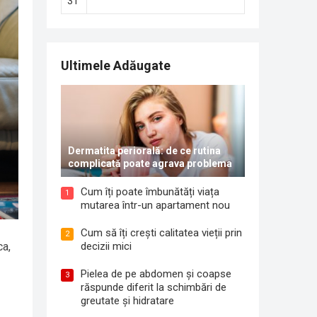
31
Ultimele Adăugate
Dermatita periorală: de ce rutina
complicată poate agrava problema
Cum îți poate îmbunătăți viața
1
mutarea într-un apartament nou
Cum să îți crești calitatea vieții prin
2
ca,
decizii mici
Pielea de pe abdomen și coapse
3
răspunde diferit la schimbări de
greutate și hidratare