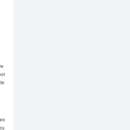
De
pot
 de
are
 cu