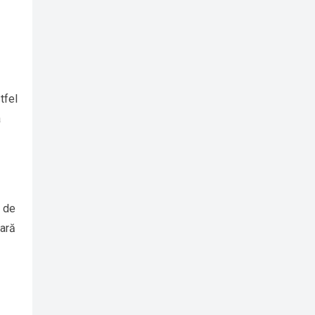
tfel
a
r de
pară