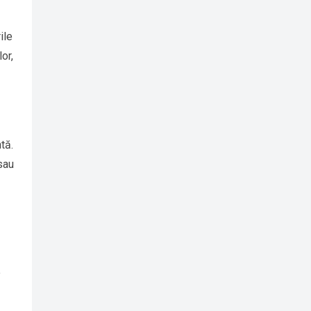
ile
or,
tă.
sau
e