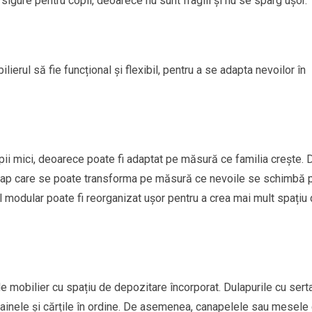
sigure pentru copii, deoarece nu sunt fragili și nu se sparg ușor.
ierul să fie funcțional și flexibil, pentru a se adapta nevoilor în
pii mici, deoarece poate fi adaptat pe măsură ce familia crește. 
dulap care se poate transforma pe măsură ce nevoile se schimbă 
 modular poate fi reorganizat ușor pentru a crea mai mult spațiu
de mobilier cu spațiu de depozitare încorporat. Dulapurile cu sert
, hainele și cărțile în ordine. De asemenea, canapelele sau mesele