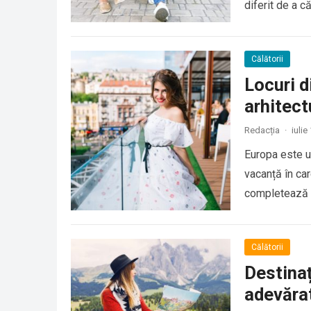
diferit de a că
Călătorii
Locuri d
arhitect
Redacția
·
iulie
Europa este un
vacanță în car
completează p
Călătorii
Destina
adevărat