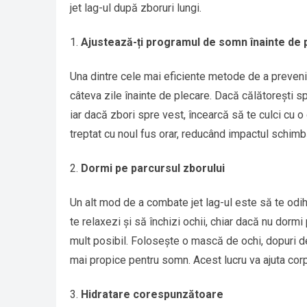
jet lag-ul după zboruri lungi.
Ajustează-ți programul de somn înainte de 
Una dintre cele mai eficiente metode de a preveni 
câteva zile înainte de plecare. Dacă călătorești s
iar dacă zbori spre vest, încearcă să te culci cu 
treptat cu noul fus orar, reducând impactul schimbă
Dormi pe parcursul zborului
Un alt mod de a combate jet lag-ul este să te odih
te relaxezi și să închizi ochii, chiar dacă nu dor
mult posibil. Folosește o mască de ochi, dopuri de
mai propice pentru somn. Acest lucru va ajuta corp
Hidratare corespunzătoare