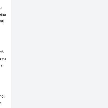
de
eină
mți
rcă
a va
za
ngi
a