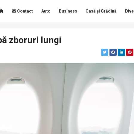
Contact
Auto
Business
Casă și Grădină
Dive
pă zboruri lungi