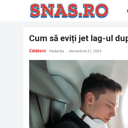
Cum să eviți jet lag-ul du
Călătorii
Redacția
·
decembrie 21, 2024