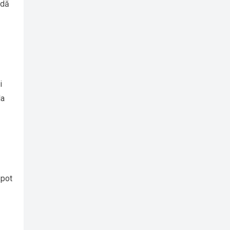
idă
i
la
 pot