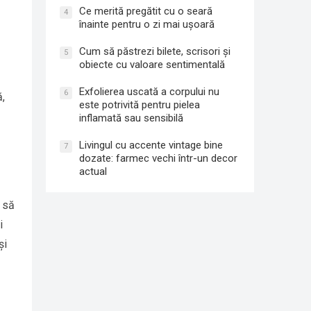
Ce merită pregătit cu o seară
4
înainte pentru o zi mai ușoară
Cum să păstrezi bilete, scrisori și
5
obiecte cu valoare sentimentală
Exfolierea uscată a corpului nu
6
ă,
este potrivită pentru pielea
inflamată sau sensibilă
Livingul cu accente vintage bine
7
dozate: farmec vechi într-un decor
actual
ă să
i
și