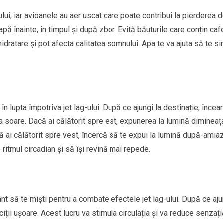
lui, iar avioanele au aer uscat care poate contribui la pierderea 
pă înainte, în timpul și după zbor. Evită băuturile care conțin caf
dratare și pot afecta calitatea somnului. Apa te va ajuta să te si
 în lupta împotriva jet lag-ului. După ce ajungi la destinație, încea
a soare. Dacă ai călătorit spre est, expunerea la lumină dimineaț
că ai călătorit spre vest, încercă să te expui la lumină după-amia
ritmul circadian și să își revină mai repede.
nt să te miști pentru a combate efectele jet lag-ului. După ce aju
iții ușoare. Acest lucru va stimula circulația și va reduce senzați