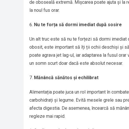
de oboseală extremă. Mișcarea poate ajuta și la re
la noul fus orar.
Nu te forța să dormi imediat după sosire
Un alt truc este să nu te forțezi să dormi imediat 
obosit, este important să îți ții ochii deschiși și 
poate agrava jet lag-ul, iar adaptarea la fusul orar
un somn scurt doar dacă este absolut necesar.
Mănâncă sănătos și echilibrat
Alimentația poate juca un rol important în combate
carbohidrați și legume. Evită mesele grele sau p
afecta digestia. De asemenea, încearcă să mănânci 
regleze mai rapid.