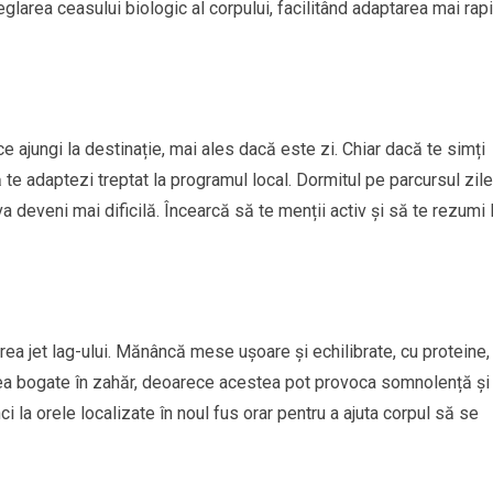
glarea ceasului biologic al corpului, facilitând adaptarea mai rap
ce ajungi la destinație, mai ales dacă este zi. Chiar dacă te simți
să te adaptezi treptat la programul local. Dormitul pe parcursul zile
 va deveni mai dificilă. Încearcă să te menții activ și să te rezumi 
rea jet lag-ului. Mănâncă mese ușoare și echilibrate, cu proteine,
rea bogate în zahăr, deoarece acestea pot provoca somnolență și
la orele localizate în noul fus orar pentru a ajuta corpul să se