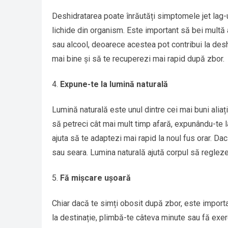
Deshidratarea poate înrăutăți simptomele jet lag-u
lichide din organism. Este important să bei multă a
sau alcool, deoarece acestea pot contribui la deshi
mai bine și să te recuperezi mai rapid după zbor.
Expune-te la lumină naturală
Lumină naturală este unul dintre cei mai buni aliați
să petreci cât mai mult timp afară, expunându-te l
ajuta să te adaptezi mai rapid la noul fus orar. Da
sau seara. Lumina naturală ajută corpul să regleze 
Fă mișcare ușoară
Chiar dacă te simți obosit după zbor, este importa
la destinație, plimbă-te câteva minute sau fă exerc