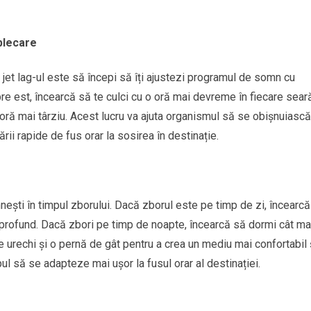
plecare
jet lag-ul este să începi să îți ajustezi programul de somn cu
pre est, încearcă să te culci cu o oră mai devreme în fiecare sear
o oră mai târziu. Acest lucru va ajuta organismul să se obișnuiască
rii rapide de fus orar la sosirea în destinație.
nești în timpul zborului. Dacă zborul este pe timp de zi, încearc
mi profund. Dacă zbori pe timp de noapte, încearcă să dormi cât ma
 urechi și o pernă de gât pentru a crea un mediu mai confortabil 
ul să se adapteze mai ușor la fusul orar al destinației.