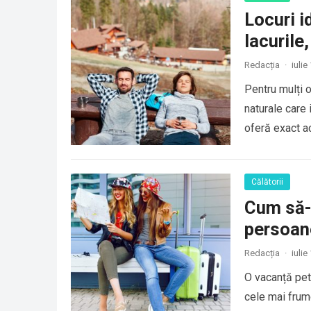
Locuri i
lacurile
Redacția
·
iulie
Pentru mulți o
naturale care 
oferă exact ac
Călătorii
Cum să-ț
persoane
Redacția
·
iulie
O vacanță pet
cele mai frumo