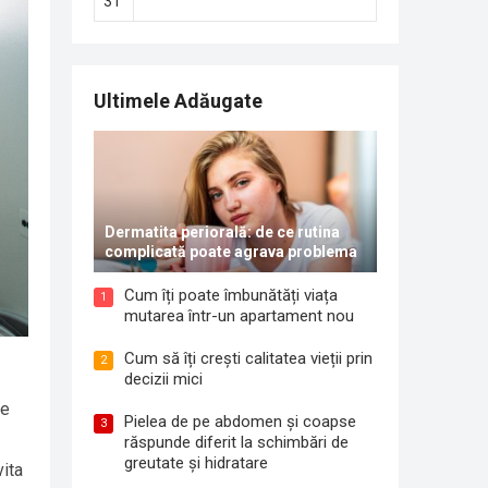
31
Ultimele Adăugate
Dermatita periorală: de ce rutina
complicată poate agrava problema
Cum îți poate îmbunătăți viața
1
mutarea într-un apartament nou
Cum să îți crești calitatea vieții prin
2
decizii mici
le
Pielea de pe abdomen și coapse
3
răspunde diferit la schimbări de
greutate și hidratare
vita