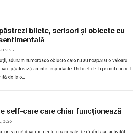
ăstrezi bilete, scrisori și obiecte cu
 sentimentală
 28, 2026
ieții, adunăm numeroase obiecte care nu au neapărat o valoare
 care păstrează amintiri importante. Un bilet de la primul concert,
mită de la o…
de self-care care chiar funcționează
 5, 2026
nu înseamnă doar momente ocazionale de răsfăț sau activități