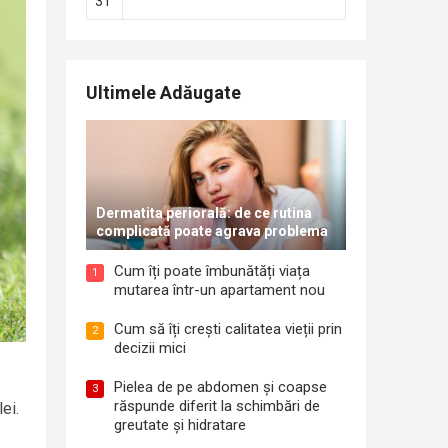
31
Ultimele Adăugate
Dermatita periorală: de ce rutina
complicată poate agrava problema
Cum îți poate îmbunătăți viața
1
mutarea într-un apartament nou
Cum să îți crești calitatea vieții prin
2
decizii mici
Pielea de pe abdomen și coapse
3
răspunde diferit la schimbări de
ei.
greutate și hidratare