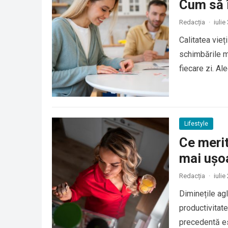
Cum să îț
Redacția
·
iulie
Calitatea vie
schimbările ma
fiecare zi. Al
Lifestyle
Ce merit
mai ușo
Redacția
·
iulie
Diminețile agl
productivitate
precedentă es