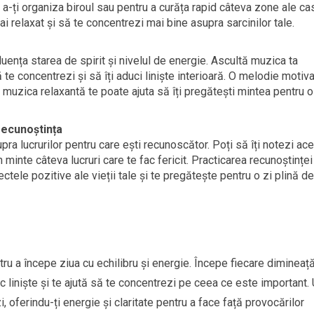
u a-ți organiza biroul sau pentru a curăța rapid câteva zone ale cas
ai relaxat și să te concentrezi mai bine asupra sarcinilor tale.
uența starea de spirit și nivelul de energie. Ascultă muzica ta
te concentrezi și să îți aduci liniște interioară. O melodie motiv
 muzica relaxantă te poate ajuta să îți pregătești mintea pentru o
 recunoștința
ra lucrurilor pentru care ești recunoscător. Poți să îți notezi ac
în minte câteva lucruri care te fac fericit. Practicarea recunoștinței
ctele pozitive ale vieții tale și te pregătește pentru o zi plină de
ru a începe ziua cu echilibru și energie. Începe fiecare dimineaț
duc liniște și te ajută să te concentrezi pe ceea ce este important.
, oferindu-ți energie și claritate pentru a face față provocărilor