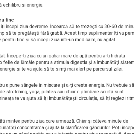
 echilibru și energie.
ru tine
 îți începi ziua devreme. Încearcă să te trezești cu 30-60 de min
mp să te pregătești fără grabă. Acest timp suplimentar îți va per
 pentru tine și să începi ziua într-un mod calm, nu agitat.
t. Începe-ți ziua cu un pahar mare de apă pentru a-ți hidrata
 felie de lămâie pentru a stimula digestia și a îmbunătăți siste
energie și te va ajuta să te simți mai alert pe parcursul zilei.
ru a pune sângele în mișcare și a-ți crește energia. Nu trebuie să
e stretching, yoga, pilates sau chiar o plimbare scurtă sunt
neața te va ajuta să îți îmbunătățești circulația, să îți reglezi rit
ăti mintea pentru ziua care urmează. Chiar și câteva minute de
ătăți concentrarea și ajuta la clarificarea gândurilor. Poți încep