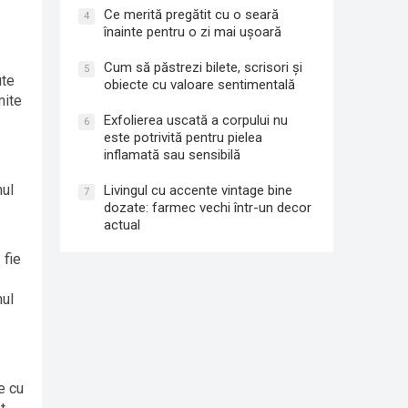
Ce merită pregătit cu o seară
4
înainte pentru o zi mai ușoară
Cum să păstrezi bilete, scrisori și
5
ute
obiecte cu valoare sentimentală
mite
Exfolierea uscată a corpului nu
6
este potrivită pentru pielea
inflamată sau sensibilă
mul
Livingul cu accente vintage bine
7
dozate: farmec vechi într-un decor
actual
 fie
mul
e cu