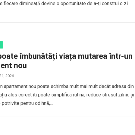
m fiecare dimineață devine o oportunitate de a-ți construi o zi
ă
poate îmbunătăți viața mutarea într-un
ent nou
 31, 2026
un apartament nou poate schimba mult mai mult decât adresa din
ațiu ales corect îți poate simplifica rutina, reduce stresul zilnic și
e potrivite pentru odihnă,…