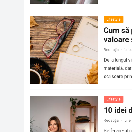
Lifestyle
Cum să p
valoare
Redacția
·
iulie
De-a lungul v
materială, dar
scrisoare pri
Lifestyle
10 idei 
Redacția
·
iulie
Self-care-ul 