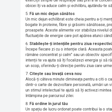
exerciții simple de respirație sau prin a te concen
obicei îți va aduce calm și echilibru, ajutându-te s
Fă un mic dejun sănătos
Un mic dejun echilibrat este cheia pentru a-ți menț
bogate în proteine, fibre și grăsimi sănătoase, pr
proaspete. Aceste alimente vor stabiliza nivelul de
fluctuațiile de energie care pot apărea atunci câ
Stabilește-ți intențiile pentru ziua respectiv
Începe fiecare zi cu o intenție clară. Aceasta poat
rămâne concentrat și calm” sau un obiectiv specific,
intenții te va ajuta să îți focalizezi energia și să 
un scop, oferindu-ți direcție pentru ziua care urm
Citește sau învață ceva nou
Alocă-ți câteva minute dimineața pentru a citi o car
dintr-o carte de dezvoltare personală, urmări un v
un stimul intelectual te ajută să îți activezi minte
întâmpina pe parcursul zilei.
Fă ordine în jurul tău
Un spațiu de lucru ordonat poate contribui la o star