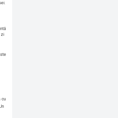
ei.
antă
 zi
este
ă cu
 Un