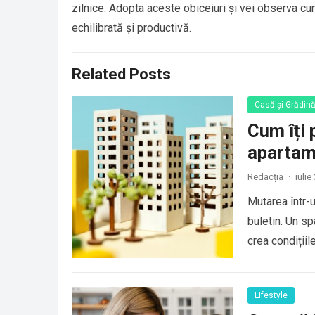
zilnice. Adopta aceste obiceiuri și vei observa cu
echilibrată și productivă.
Related Posts
Casă și Grădin
Cum îți 
apartam
Redacția
·
iulie
Mutarea într-
buletin. Un sp
crea condițiil
Lifestyle