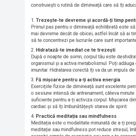
construiești o rutină de dimineață care să îți aducă
Trezește-te devreme și acordă-ți timp pent
Primul pas pentru o dimineață echilibrată este să
mai devreme decât de obicei, astfel încât să ai ti
să te concentrezi pe lucrurile care sunt importante
Hidratază-te imediat ce te trezești
După o noapte de somn, corpul tău este deshidrata
organismul și a activa metabolismul. Poți adăuga o
imunitar. Hidratarea corectă îți va da un impuls de 
Fă mișcare pentru a-ți activa energia
Exercițiile fizice de dimineață sunt excelente pent
o sesiune intensă de antrenament; câteva minute d
suficiente pentru a-ți activiza corpul. Mișcarea dimi
cardiac și să îți îmbunătățești starea de spirit.
Practică meditația sau mindfulness
Meditația este o modalitate minunată de a-ți preg
meditație sau mindfulness pot reduce stresul, îmbun