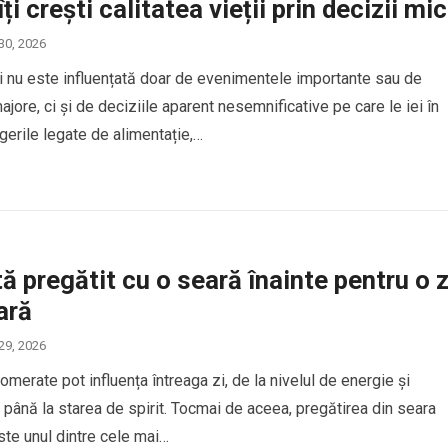
i crești calitatea vieții prin decizii mic
 30, 2026
ții nu este influențată doar de evenimentele importante sau de
jore, ci și de deciziile aparent nesemnificative pe care le iei în
egerile legate de alimentație,…
ă pregătit cu o seară înainte pentru o z
ară
 29, 2026
omerate pot influența întreaga zi, de la nivelul de energie și
 până la starea de spirit. Tocmai de aceea, pregătirea din seara
te unul dintre cele mai…