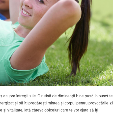
 asupra întregii zile. O rutină de dimineață bine pusă la punct te
nergizat și să îți pregătești mintea și corpul pentru provocările zil
și vitalitate, iată câteva obiceiuri care te vor ajuta să îți