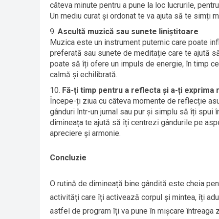
câteva minute pentru a pune la loc lucrurile, pentr
Un mediu curat și ordonat te va ajuta să te simți m
Ascultă muzică sau sunete liniștitoare
Muzica este un instrument puternic care poate infl
preferată sau sunete de meditație care te ajută să 
poate să îți ofere un impuls de energie, în timp ce
calmă și echilibrată.
Fă-ți timp pentru a reflecta și a-ți exprima
Începe-ți ziua cu câteva momente de reflecție asup
gânduri într-un jurnal sau pur și simplu să îți spui 
dimineața te ajută să îți centrezi gândurile pe aspe
apreciere și armonie.
Concluzie
O rutină de dimineață bine gândită este cheia pent
activități care îți activează corpul și mintea, îți a
astfel de program îți va pune în mișcare întreaga zi