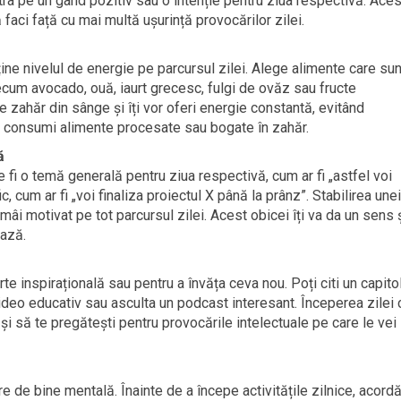
tra pe un gând pozitiv sau o intenție pentru ziua respectivă. Aces
ă faci față cu mai multă ușurință provocărilor zilei.
ine nivelul de energie pe parcursul zilei. Alege alimente care sun
ecum avocado, ouă, iaurt grecesc, fulgi de ovăz sau fructe
 zahăr din sânge și îți vor oferi energie constantă, evitând
nd consumi alimente procesate sau bogate în zahăr.
ă
e fi o temă generală pentru ziua respectivă, cum ar fi „astfel voi
 cum ar fi „voi finaliza proiectul X până la prânz”. Stabilirea unei
rămâi motivat pe tot parcursul zilei. Acest obicei îți va da un sens 
ează.
te inspirațională sau pentru a învăța ceva nou. Poți citi un capito
ideo educativ sau asculta un podcast interesant. Începerea zilei 
a și să te pregătești pentru provocările intelectuale pe care le vei
e de bine mentală. Înainte de a începe activitățile zilnice, acordă