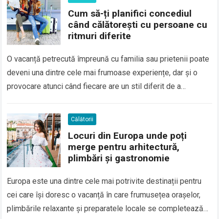
Cum să-ți planifici concediul
când călătorești cu persoane cu
ritmuri diferite
O vacanță petrecută împreună cu familia sau prietenii poate
deveni una dintre cele mai frumoase experiențe, dar și o
provocare atunci când fiecare are un stil diferit de a
călători….
Călătorii
Locuri din Europa unde poți
merge pentru arhitectură,
plimbări și gastronomie
Europa este una dintre cele mai potrivite destinații pentru
cei care își doresc o vacanță în care frumusețea orașelor,
plimbările relaxante și preparatele locale se completează