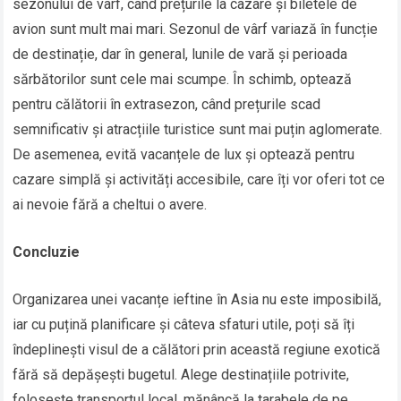
sezonului de vârf, când prețurile la cazare și biletele de
avion sunt mult mai mari. Sezonul de vârf variază în funcție
de destinație, dar în general, lunile de vară și perioada
sărbătorilor sunt cele mai scumpe. În schimb, optează
pentru călătorii în extrasezon, când prețurile scad
semnificativ și atracțiile turistice sunt mai puțin aglomerate.
De asemenea, evită vacanțele de lux și optează pentru
cazare simplă și activități accesibile, care îți vor oferi tot ce
ai nevoie fără a cheltui o avere.
Concluzie
Organizarea unei vacanțe ieftine în Asia nu este imposibilă,
iar cu puțină planificare și câteva sfaturi utile, poți să îți
îndeplinești visul de a călători prin această regiune exotică
fără să depășești bugetul. Alege destinațiile potrivite,
folosește transportul local, mănâncă la tarabele de pe