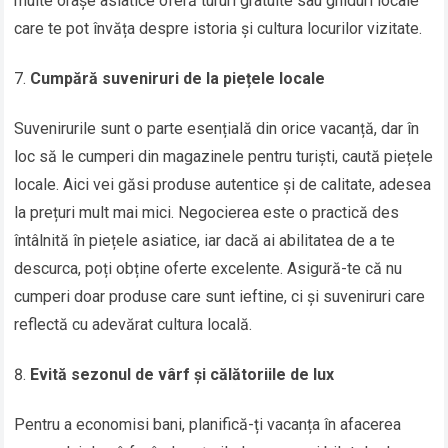
multe orașe asiatice oferă tururi gratuite sau ghiduri locale
care te pot învăța despre istoria și cultura locurilor vizitate.
Cumpără suveniruri de la piețele locale
Suvenirurile sunt o parte esențială din orice vacanță, dar în
loc să le cumperi din magazinele pentru turiști, caută piețele
locale. Aici vei găsi produse autentice și de calitate, adesea
la prețuri mult mai mici. Negocierea este o practică des
întâlnită în piețele asiatice, iar dacă ai abilitatea de a te
descurca, poți obține oferte excelente. Asigură-te că nu
cumperi doar produse care sunt ieftine, ci și suveniruri care
reflectă cu adevărat cultura locală.
Evită sezonul de vârf și călătoriile de lux
Pentru a economisi bani, planifică-ți vacanța în afacerea