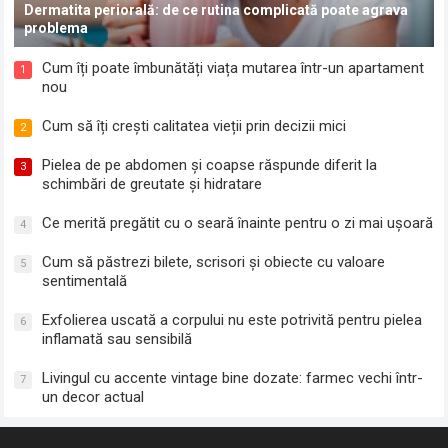
Dermatita periorală: de ce rutina complicată poate agrava
problema
Cum îți poate îmbunătăți viața mutarea într-un apartament
1
nou
Cum să îți crești calitatea vieții prin decizii mici
2
Pielea de pe abdomen și coapse răspunde diferit la
3
schimbări de greutate și hidratare
Ce merită pregătit cu o seară înainte pentru o zi mai ușoară
4
Cum să păstrezi bilete, scrisori și obiecte cu valoare
5
sentimentală
Exfolierea uscată a corpului nu este potrivită pentru pielea
6
inflamată sau sensibilă
Livingul cu accente vintage bine dozate: farmec vechi într-
7
un decor actual