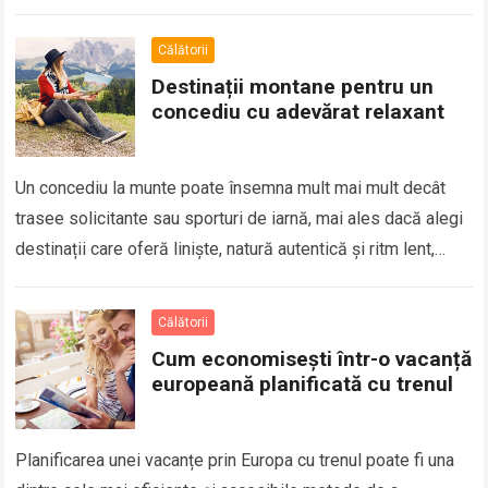
perfect. Multe dintre cele…
Călătorii
Destinații montane pentru un
concediu cu adevărat relaxant
Un concediu la munte poate însemna mult mai mult decât
trasee solicitante sau sporturi de iarnă, mai ales dacă alegi
destinații care oferă liniște, natură autentică și ritm lent,
astfel…
Călătorii
Cum economisești într-o vacanță
europeană planificată cu trenul
Planificarea unei vacanțe prin Europa cu trenul poate fi una