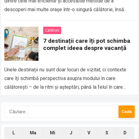
dintre cele mai eficiente și accesibile metode de a
descoperi mai multe orașe într-o singură călătorie, însă
diferența dintre un…
Călătorii
7 destinații care îți pot schimba
complet ideea despre vacanță
Unele destinații nu sunt doar locuri de vizitat, ci contexte
care îți schimbă perspectiva asupra modului în care
călătorești – de la ritm și așteptări, până la felul în care…
Caută
după:
L
Ma
Mi
J
V
S
D