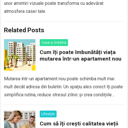
unor amintiri vizuale poate transforma cu adevărat
atmosfera casei tale.
Related Posts
Casă și Grădină
Cum îți poate îmbunătăți viața
mutarea într-un apartament nou
Mutarea într-un apartament nou poate schimba mult mai
mult decât adresa din buletin. Un spațiu ales corect îți poate
simplifica rutina, reduce stresul zilnic și crea condițiile
potrivite pentru odihnă,…
Lifestyle
Cum să îți crești calitatea vieții