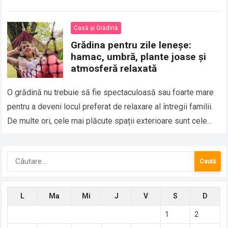
aparte fără ca…
Casă și Grădină
Grădina pentru zile leneșe:
hamac, umbră, plante joase și
atmosferă relaxată
O grădină nu trebuie să fie spectaculoasă sau foarte mare
pentru a deveni locul preferat de relaxare al întregii familii.
De multe ori, cele mai plăcute spații exterioare sunt cele…
Caută
după:
L
Ma
Mi
J
V
S
D
1
2