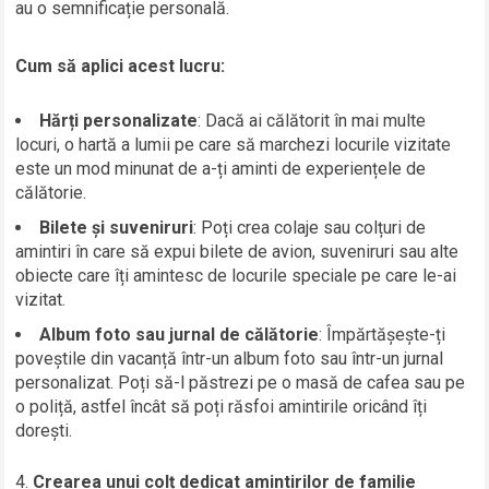
au o semnificație personală.
Cum să aplici acest lucru:
Hărți personalizate
: Dacă ai călătorit în mai multe
locuri, o hartă a lumii pe care să marchezi locurile vizitate
este un mod minunat de a-ți aminti de experiențele de
călătorie.
Bilete și suveniruri
: Poți crea colaje sau colțuri de
amintiri în care să expui bilete de avion, suveniruri sau alte
obiecte care îți amintesc de locurile speciale pe care le-ai
vizitat.
Album foto sau jurnal de călătorie
: Împărtășește-ți
poveștile din vacanță într-un album foto sau într-un jurnal
personalizat. Poți să-l păstrezi pe o masă de cafea sau pe
o poliță, astfel încât să poți răsfoi amintirile oricând îți
dorești.
Crearea unui colț dedicat amintirilor de familie