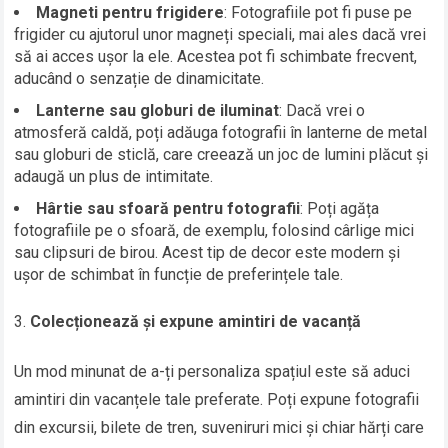
Magneti pentru frigidere
: Fotografiile pot fi puse pe
frigider cu ajutorul unor magneți speciali, mai ales dacă vrei
să ai acces ușor la ele. Acestea pot fi schimbate frecvent,
aducând o senzație de dinamicitate.
Lanterne sau globuri de iluminat
: Dacă vrei o
atmosferă caldă, poți adăuga fotografii în lanterne de metal
sau globuri de sticlă, care creează un joc de lumini plăcut și
adaugă un plus de intimitate.
Hârtie sau sfoară pentru fotografii
: Poți agăța
fotografiile pe o sfoară, de exemplu, folosind cârlige mici
sau clipsuri de birou. Acest tip de decor este modern și
ușor de schimbat în funcție de preferințele tale.
Colecționează și expune amintiri de vacanță
Un mod minunat de a-ți personaliza spațiul este să aduci
amintiri din vacanțele tale preferate. Poți expune fotografii
din excursii, bilete de tren, suveniruri mici și chiar hărți care