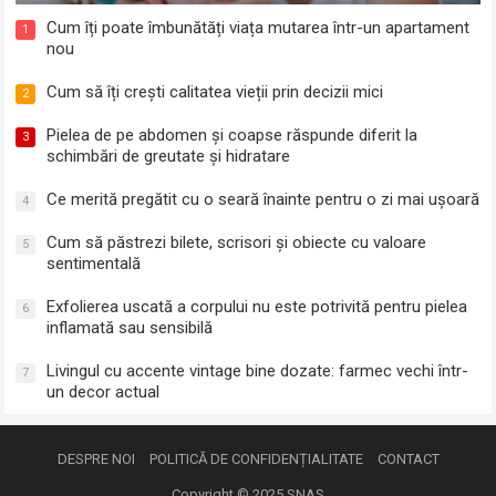
Cum îți poate îmbunătăți viața mutarea într-un apartament
1
nou
Cum să îți crești calitatea vieții prin decizii mici
2
Pielea de pe abdomen și coapse răspunde diferit la
3
schimbări de greutate și hidratare
Ce merită pregătit cu o seară înainte pentru o zi mai ușoară
4
Cum să păstrezi bilete, scrisori și obiecte cu valoare
5
sentimentală
Exfolierea uscată a corpului nu este potrivită pentru pielea
6
inflamată sau sensibilă
Livingul cu accente vintage bine dozate: farmec vechi într-
7
un decor actual
DESPRE NOI
POLITICĂ DE CONFIDENȚIALITATE
CONTACT
Copyright © 2025
SNAS