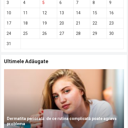
3
4
5
6
7
8
9
10
11
12
13
14
15
16
17
18
19
20
21
22
23
24
25
26
27
28
29
30
31
Ultimele Adăugate
Dermatita periorală: de ce rutina complicată poate agrava
problema