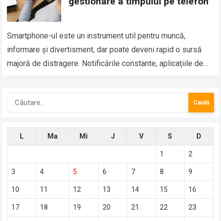
gestionare a timpului pe telefon
Smartphone-ul este un instrument util pentru muncă,
informare și divertisment, dar poate deveni rapid o sursă
majoră de distragere. Notificările constante, aplicațiile de
social media și jocurile pot consuma ore…
Caută
după:
L
Ma
Mi
J
V
S
D
1
2
3
4
5
6
7
8
9
10
11
12
13
14
15
16
17
18
19
20
21
22
23