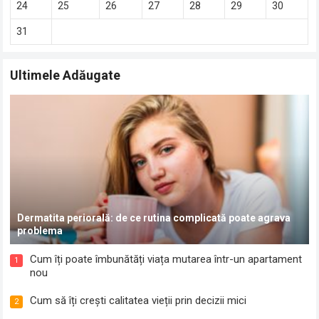
24
25
26
27
28
29
30
31
Ultimele Adăugate
Dermatita periorală: de ce rutina complicată poate agrava
problema
Cum îți poate îmbunătăți viața mutarea într-un apartament
1
nou
Cum să îți crești calitatea vieții prin decizii mici
2