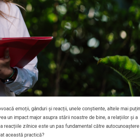
acă emoții, gânduri și reacții, unele conștiente, altele mai puțin
a un impact major asupra stării noastre de bine, a relațiilor și a
rva reacțiile zilnice este un pas fundamental către autocunoaștere
rat această practică?