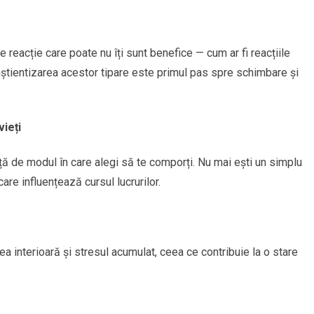
de reacție care poate nu îți sunt benefice — cum ar fi reacțiile
onștientizarea acestor tipare este primul pas spre schimbare și
vieți
ață de modul în care alegi să te comporți. Nu mai ești un simplu
care influențează cursul lucrurilor.
a interioară și stresul acumulat, ceea ce contribuie la o stare