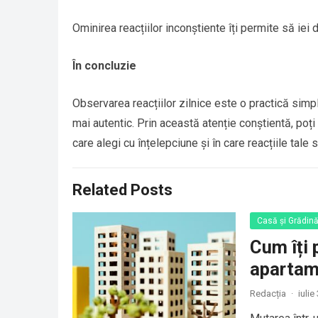
Ominirea reacțiilor inconștiente îți permite să iei d
În concluzie
Observarea reacțiilor zilnice este o practică simplă
mai autentic. Prin această atenție conștientă, poți 
care alegi cu înțelepciune și în care reacțiile tale s
Related Posts
Casă și Grădin
Cum îți 
apartam
Redacția
·
iulie