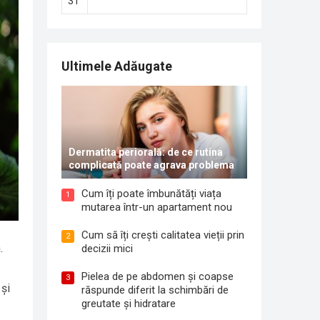
31
Ultimele Adăugate
Dermatita periorală: de ce rutina
complicată poate agrava problema
Cum îți poate îmbunătăți viața
1
mutarea într-un apartament nou
Cum să îți crești calitatea vieții prin
2
.
decizii mici
Pielea de pe abdomen și coapse
3
 și
răspunde diferit la schimbări de
greutate și hidratare