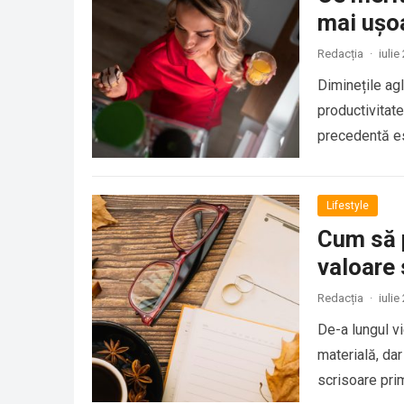
mai ușo
Redacția
·
iulie
Diminețile agl
productivitate
precedentă es
Lifestyle
Cum să p
valoare
Redacția
·
iulie
De-a lungul v
materială, dar
scrisoare pri