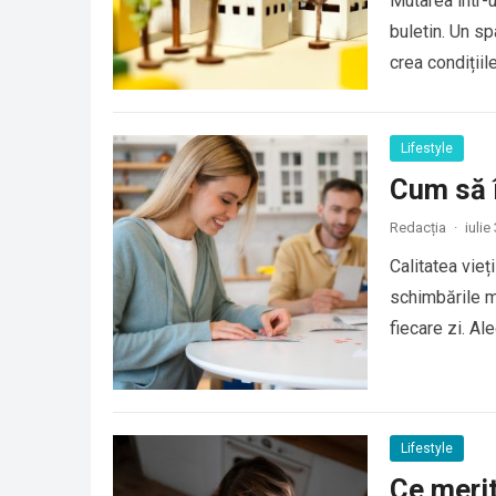
Mutarea într-
buletin. Un sp
crea condițiil
Lifestyle
Cum să îț
Redacția
·
iulie
Calitatea vie
schimbările ma
fiecare zi. Al
Lifestyle
Ce merit