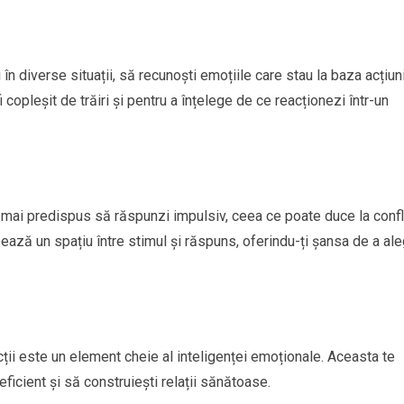
 în diverse situații, să recunoști emoțiile care stau la baza acțiun
i copleșit de trăiri și pentru a înțelege de ce reacționezi într-un
ti mai predispus să răspunzi impulsiv, ceea ce poate duce la confl
ează un spațiu între stimul și răspuns, oferindu-ți șansa de a al
cții este un element cheie al inteligenței emoționale. Aceasta te
ficient și să construiești relații sănătoase.