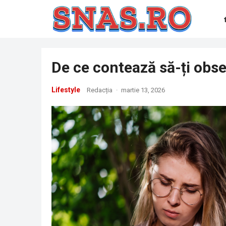
De ce contează să-ți obser
Lifestyle
Redacția
·
martie 13, 2026