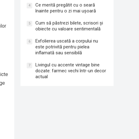
Ce merită pregătit cu o seară
4
înainte pentru o zi mai ușoară
Cum să păstrezi bilete, scrisori și
5
ilor
obiecte cu valoare sentimentală
Exfolierea uscată a corpului nu
6
este potrivită pentru pielea
inflamată sau sensibilă
Livingul cu accente vintage bine
7
dozate: farmec vechi într-un decor
icte
actual
ege