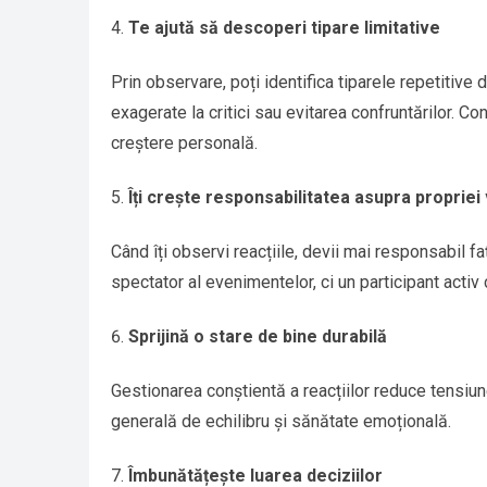
Te ajută să descoperi tipare limitative
Prin observare, poți identifica tiparele repetitive 
exagerate la critici sau evitarea confruntărilor. C
creștere personală.
Îți crește responsabilitatea asupra propriei 
Când îți observi reacțiile, devii mai responsabil f
spectator al evenimentelor, ci un participant activ 
Sprijină o stare de bine durabilă
Gestionarea conștientă a reacțiilor reduce tensiune
generală de echilibru și sănătate emoțională.
Îmbunătățește luarea deciziilor