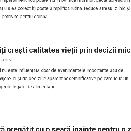
un apartament nou poate schimba mult mai mult decât adresa din
ațiu ales corect îți poate simplifica rutina, reduce stresul zilnic și
e potrivite pentru odihnă,…
i crești calitatea vieții prin decizii mic
 30, 2026
ții nu este influențată doar de evenimentele importante sau de
jore, ci și de deciziile aparent nesemnificative pe care le iei în
egerile legate de alimentație,…
ă pregătit cu o seară înainte pentru o z