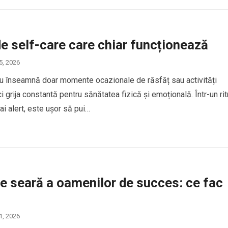
de self-care care chiar funcționează
 5, 2026
nu înseamnă doar momente ocazionale de răsfăț sau activități
ci grija constantă pentru sănătatea fizică și emoțională. Într-un ri
ai alert, este ușor să pui…
e seară a oamenilor de succes: ce fac
 1, 2026