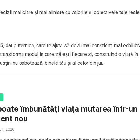
ecizii mai clare și mai aliniate cu valorile și obiectivele tale reale
, dar puternică, care te ajută să devii mai conștient, mai echilibra
transforma modul în care trăiești fiecare zi, construind o viață în
usțin, nu sabotează, binele tău și al celor din jur.
ă
poate îmbunătăți viața mutarea într-un
ent nou
 31, 2026