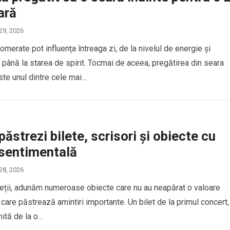
ară
 29, 2026
omerate pot influența întreaga zi, de la nivelul de energie și
 până la starea de spirit. Tocmai de aceea, pregătirea din seara
te unul dintre cele mai…
ăstrezi bilete, scrisori și obiecte cu
 sentimentală
 28, 2026
ieții, adunăm numeroase obiecte care nu au neapărat o valoare
 care păstrează amintiri importante. Un bilet de la primul concert,
mită de la o…