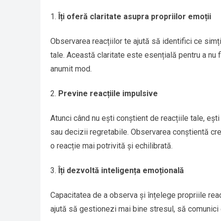
Îți oferă claritate asupra propriilor emoții
Observarea reacțiilor te ajută să identifici ce simți
tale. Această claritate este esențială pentru a nu f
anumit mod.
Previne reacțiile impulsive
Atunci când nu ești conștient de reacțiile tale, eș
sau decizii regretabile. Observarea conștientă cre
o reacție mai potrivită și echilibrată.
Îți dezvoltă inteligența emoțională
Capacitatea de a observa și înțelege propriile rea
ajută să gestionezi mai bine stresul, să comunici e