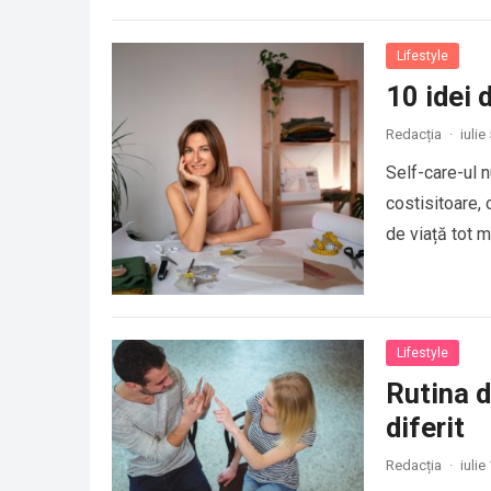
Lifestyle
10 idei 
Redacția
·
iulie
Self-care-ul 
costisitoare, 
de viață tot m
Lifestyle
Rutina d
diferit
Redacția
·
iulie