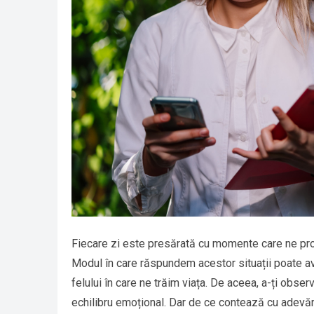
Fiecare zi este presărată cu momente care ne provo
Modul în care răspundem acestor situații poate ave
felului în care ne trăim viața. De aceea, a-ți obse
echilibru emoțional. Dar de ce contează cu adevă