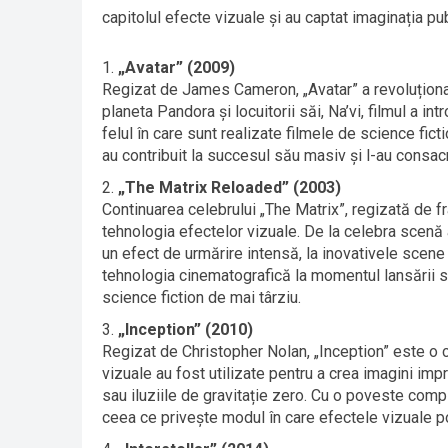
capitolul efecte vizuale și au captat imaginația pub
„Avatar” (2009)
Regizat de James Cameron, „Avatar” a revoluționa
planeta Pandora și locuitorii săi, Na’vi, filmul a i
felul în care sunt realizate filmele de science fi
au contribuit la succesul său masiv și l-au consacr
„The Matrix Reloaded” (2003)
Continuarea celebrului „The Matrix”, regizată de f
tehnologia efectelor vizuale. De la celebra scenă 
un efect de urmărire intensă, la inovativele scene d
tehnologia cinematografică la momentul lansării sa
science fiction de mai târziu.
„Inception” (2010)
Regizat de Christopher Nolan, „Inception” este o 
vizuale au fost utilizate pentru a crea imagini imp
sau iluziile de gravitație zero. Cu o poveste comple
ceea ce privește modul în care efectele vizuale po