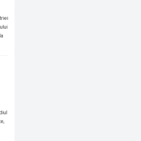
riei
ului
la
diul
te,