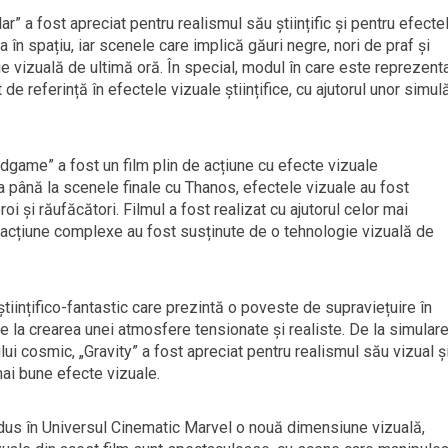
lar” a fost apreciat pentru realismul său științific și pentru efecte
în spațiu, iar scenele care implică găuri negre, nori de praf și
ie vizuală de ultimă oră. În special, modul în care este reprezent
e referință în efectele vizuale științifice, cu ajutorul unor simulă
game” a fost un film plin de acțiune cu efecte vizuale
 până la scenele finale cu Thanos, efectele vizuale au fost
oi și răufăcători. Filmul a fost realizat cu ajutorul celor mai
 acțiune complexe au fost susținute de o tehnologie vizuală de
tiințifico-fantastic care prezintă o poveste de supraviețuire în
ie la crearea unei atmosfere tensionate și realiste. De la simular
lui cosmic, „Gravity” a fost apreciat pentru realismul său vizual ș
mai bune efecte vizuale.
adus în Universul Cinematic Marvel o nouă dimensiune vizuală,