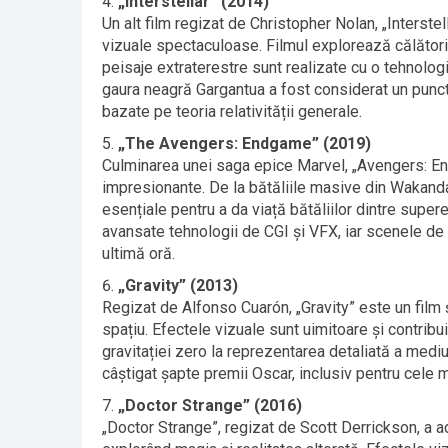
„Interstellar” (2014)
Un alt film regizat de Christopher Nolan, „Interstel
vizuale spectaculoase. Filmul explorează călătoria 
peisaje extraterestre sunt realizate cu o tehnolog
gaura neagră Gargantua a fost considerat un punct d
bazate pe teoria relativității generale.
„The Avengers: Endgame” (2019)
Culminarea unei saga epice Marvel, „Avengers: End
impresionante. De la bătăliile masive din Wakanda
esențiale pentru a da viață bătăliilor dintre superer
avansate tehnologii de CGI și VFX, iar scenele de
ultimă oră.
„Gravity” (2013)
Regizat de Alfonso Cuarón, „Gravity” este un film ș
spațiu. Efectele vizuale sunt uimitoare și contribu
gravitației zero la reprezentarea detaliată a mediu
câștigat șapte premii Oscar, inclusiv pentru cele 
„Doctor Strange” (2016)
„Doctor Strange”, regizat de Scott Derrickson, a 