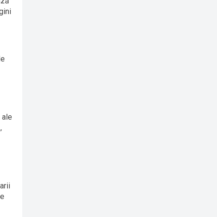
ază
gini
de
 ale
,
arii
de