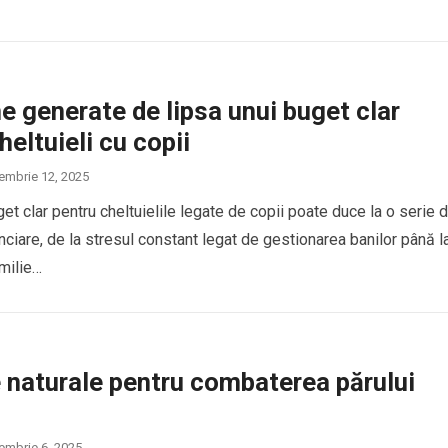
 generate de lipsa unui buget clar
heltuieli cu copii
embrie 12, 2025
et clar pentru cheltuielile legate de copii poate duce la o serie 
nanciare, de la stresul constant legat de gestionarea banilor până l
amilie…
 naturale pentru combaterea părului
embrie 6, 2025