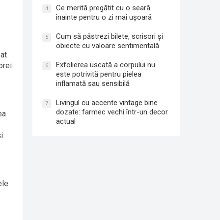
Ce merită pregătit cu o seară
4
înainte pentru o zi mai ușoară
Cum să păstrezi bilete, scrisori și
5
obiecte cu valoare sentimentală
bat
Exfolierea uscată a corpului nu
orei
6
este potrivită pentru pielea
inflamată sau sensibilă
Livingul cu accente vintage bine
7
dozate: farmec vechi într-un decor
ea
actual
i
ele