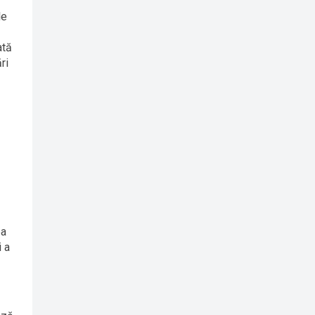
le
ată
ri
ea
i a