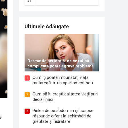
31
Ultimele Adăugate
Dermatita periorală: de ce rutina
complicată poate agrava problema
Cum îți poate îmbunătăți viața
1
mutarea într-un apartament nou
Cum să îți crești calitatea vieții prin
2
decizii mici
Pielea de pe abdomen și coapse
3
răspunde diferit la schimbări de
e
greutate și hidratare