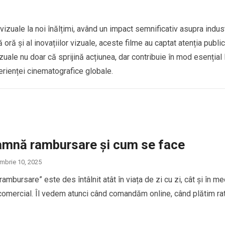
izuale la noi înălțimi, având un impact semnificativ asupra indust
 oră și al inovațiilor vizuale, aceste filme au captat atenția public
zuale nu doar că sprijină acțiunea, dar contribuie în mod esențial 
erienței cinematografice globale.
amnă rambursare și cum se face
mbrie 10, 2025
ambursare” este des întâlnit atât în viața de zi cu zi, cât și în me
 comercial. Îl vedem atunci când comandăm online, când plătim ra