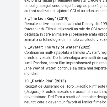
explorând magia și realitatea alterată. Efectele 
timpul și spațiul, unde orașe întregi se pliază și 
au fost realizate cu ajutorul CGI și au adus un alt 
„The Lion King” (2019)
Remake-ul live-action al clasicului Disney din 199
fotorealistă. Filmul utilizează un mix de CGI avans
detaliată în care animalele și peisajele arată apro
animația și tehnologia din filmele cu efecte vizual
„Avatar: The Way of Water” (2022)
Continuarea mult-așteptată a filmului „Avatar”, r
efectele vizuale. De la tehnologia avansată de ca
lumii Pandora, acest film impresionează prin real
„The Way of Water” continuă să ducă mai departe i
mondial.
„Pacific Rim” (2013)
Regizat de Guillermo del Toro, „Pacific Rim” este un 
(Jaegers). Efectele vizuale din acest film sunt imp
devastatoare. Del Toro a reușit să combine design
neuitat, care a devenit un favorit al fanilor filmelor