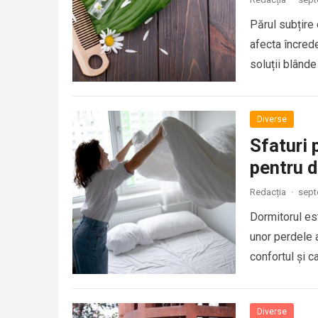
Părul subțire
afecta încrede
soluții blânde
Diverse
Sfaturi 
pentru 
Redacția
·
sept
Dormitorul est
unor perdele 
confortul și c
Diverse