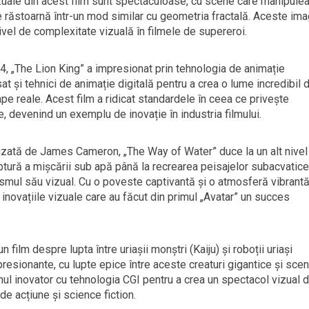
vizuale din acest film sunt spectaculoase, cu scene care manipule
se răstoarnă într-un mod similar cu geometria fractală. Aceste ima
nivel de complexitate vizuală în filmele de supereroi.
4, „The Lion King” a impresionat prin tehnologia de animație
at și tehnici de animație digitală pentru a crea o lume incredibil 
ape reale. Acest film a ridicat standardele în ceea ce privește
e, devenind un exemplu de inovație în industria filmului.
egizată de James Cameron, „The Way of Water” duce la un alt nivel
ptură a mișcării sub apă până la recrearea peisajelor subacvatice
ismul său vizual. Cu o poveste captivantă și o atmosferă vibrantă
novațiile vizuale care au făcut din primul „Avatar” un succes
film despre lupta între uriașii monștri (Kaiju) și roboții uriași
resionante, cu lupte epice între aceste creaturi gigantice și scen
ul inovator cu tehnologia CGI pentru a crea un spectacol vizual 
 de acțiune și science fiction.