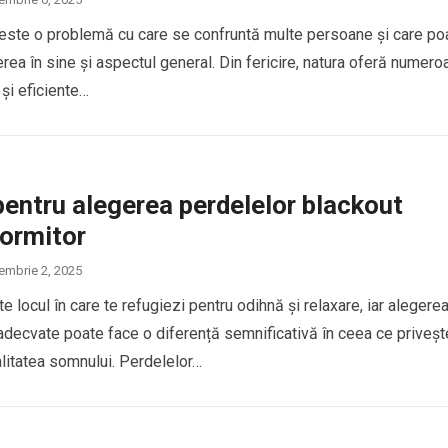
 este o problemă cu care se confruntă multe persoane și care po
rea în sine și aspectul general. Din fericire, natura oferă numer
 și eficiente…
pentru alegerea perdelelor blackout
dormitor
embrie 2, 2025
e locul în care te refugiezi pentru odihnă și relaxare, iar alegere
adecvate poate face o diferență semnificativă în ceea ce priveșt
alitatea somnului. Perdelelor…