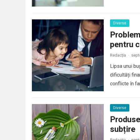
Diverse
Probleme
pentru c
Redacția
·
sept
Lipsa unui bug
dificultăți fi
conflicte în f
Diverse
Produse
subțire
Redacția
·
sept