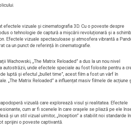
licului.
t efectele vizuale și cinematografia 3D. Cu o poveste despre
ntrodus o tehnologie de captură a mișcării revoluționară și a schim
ction. Efectele vizuale spectaculoase și atmosfera vibrantă a Pand
at ca un punct de referință în cinematografie.
rații Wachowski, „The Matrix Reloaded” a dus la un nou nivel
a autostrăzii, unde efectele speciale au fost folosite pentru a cr
e luptă și efectul „bullet time”, acest film a fost un vârf în
le. „The Matrix Reloaded” a influențat masiv filmele de acțiune ș
capodoperă vizuală care explorează visul și realitatea. Efectele
resionante, cum ar fi scenele în care orașele se pliază pe ele îns
xă și un stil vizual uimitor, „Inception” a stabilit noi standarde în
t sprijini o poveste captivantă.