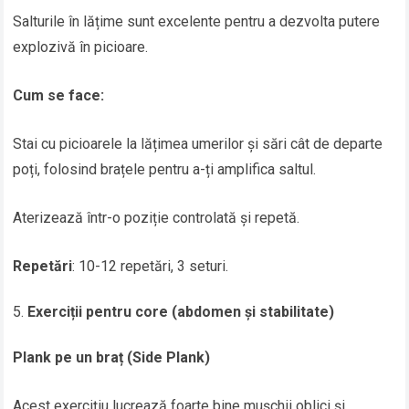
Salturile în lățime sunt excelente pentru a dezvolta putere
explozivă în picioare.
Cum se face:
Stai cu picioarele la lățimea umerilor și sări cât de departe
poți, folosind brațele pentru a-ți amplifica saltul.
Aterizează într-o poziție controlată și repetă.
Repetări
: 10-12 repetări, 3 seturi.
Exerciții pentru core (abdomen și stabilitate)
Plank pe un braț (Side Plank)
Acest exercițiu lucrează foarte bine mușchii oblici și