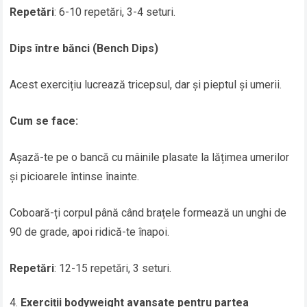
Repetări
: 6-10 repetări, 3-4 seturi.
Dips între bănci (Bench Dips)
Acest exercițiu lucrează tricepsul, dar și pieptul și umerii.
Cum se face:
Așază-te pe o bancă cu mâinile plasate la lățimea umerilor
și picioarele întinse înainte.
Coboară-ți corpul până când brațele formează un unghi de
90 de grade, apoi ridică-te înapoi.
Repetări
: 12-15 repetări, 3 seturi.
Exerciții bodyweight avansate pentru partea