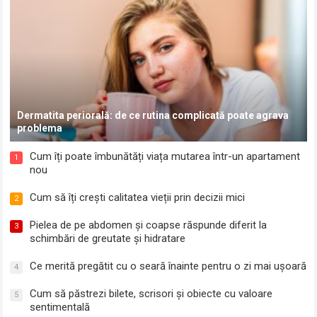
Dermatita periorală: de ce rutina complicată poate agrava
problema
Cum îți poate îmbunătăți viața mutarea într-un apartament
1
nou
Cum să îți crești calitatea vieții prin decizii mici
2
Pielea de pe abdomen și coapse răspunde diferit la
3
schimbări de greutate și hidratare
Ce merită pregătit cu o seară înainte pentru o zi mai ușoară
4
Cum să păstrezi bilete, scrisori și obiecte cu valoare
5
sentimentală