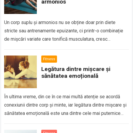
armonios
Un corp suplu și armonios nu se obține doar prin diete
stricte sau antrenamente epuizante, ci printr-o combinație
de mișcări variate care tonifică musculatura, cresc
flexibilitatea și mențin echilibrul. Secretul…
Fitness
Legătura dintre mișcare și
sănătatea emoțională
În ultima vreme, din ce în ce mai multă atenție se acordă
conexiunii dintre corp și minte, iar legătura dintre mișcare și
sănătatea emoțională este una dintre cele mai puternice…