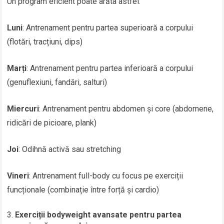
Un program eficient poate arăta astfel:
Luni
: Antrenament pentru partea superioară a corpului
(flotări, tracțiuni, dips)
Marți
: Antrenament pentru partea inferioară a corpului
(genuflexiuni, fandări, salturi)
Miercuri
: Antrenament pentru abdomen și core (abdomene,
ridicări de picioare, plank)
Joi
: Odihnă activă sau stretching
Vineri
: Antrenament full-body cu focus pe exerciții
funcționale (combinație între forță și cardio)
Exerciții bodyweight avansate pentru partea