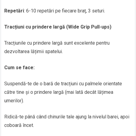
Repetări
: 6-10 repetări pe fiecare braț, 3 seturi.
Tracțiuni cu prindere largă (Wide Grip Pull-ups)
Tracțiunile cu prindere largă sunt excelente pentru
dezvoltarea lățimii spatelui.
Cum se face:
Suspendă-te de o bară de tracțiuni cu palmele orientate
către tine și o prindere largă (mai lată decât lățimea
umerilor).
Ridică-te până când chinurile tale ajung la nivelul barei, apoi
coboară încet.