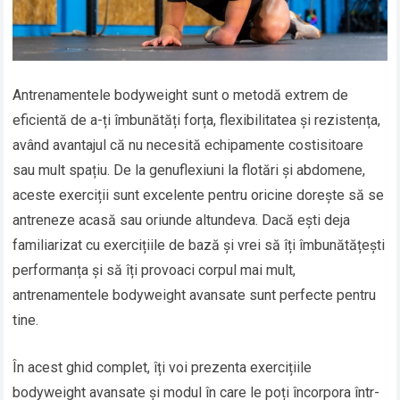
Antrenamentele bodyweight sunt o metodă extrem de
eficientă de a-ți îmbunătăți forța, flexibilitatea și rezistența,
având avantajul că nu necesită echipamente costisitoare
sau mult spațiu. De la genuflexiuni la flotări și abdomene,
aceste exerciții sunt excelente pentru oricine dorește să se
antreneze acasă sau oriunde altundeva. Dacă ești deja
familiarizat cu exercițiile de bază și vrei să îți îmbunătățești
performanța și să îți provoaci corpul mai mult,
antrenamentele bodyweight avansate sunt perfecte pentru
tine.
În acest ghid complet, îți voi prezenta exercițiile
bodyweight avansate și modul în care le poți încorpora într-