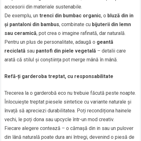
accesorii din materiale sustenabile.
De exemplu, un
trenci din bumbac organic
, o
bluză din in
și pantaloni din bambus
, combinate cu
bijuterii din lemn
sau ceramică
, pot crea o imagine rafinată, dar naturală.
Pentru un plus de personalitate, adaugă o
geantă
reciclată
sau
pantofi din piele vegetală
– detalii care
arată că stilul și conștiința pot merge mână în mână.
Refă-ți garderoba treptat, cu responsabilitate
Trecerea la o garderobă eco nu trebuie făcută peste noapte.
Înlocuiește treptat piesele sintetice cu variante naturale și
învață să apreciezi durabilitatea. Poți recondiționa hainele
vechi, le poți dona sau upcycle într-un mod creativ.
Fiecare alegere contează – o cămașă din in sau un pulover
din lână naturală poate dura ani întregi, devenind o piesă de