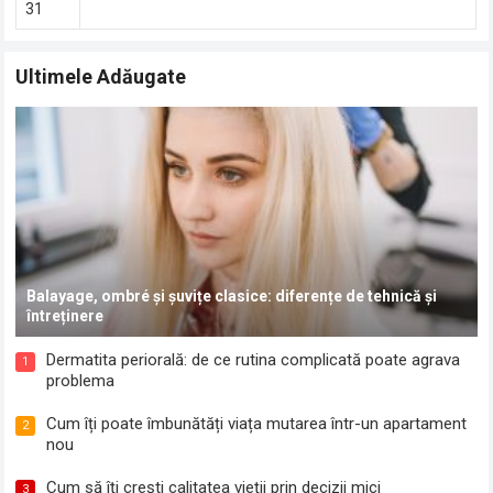
31
Ultimele Adăugate
Balayage, ombré și șuvițe clasice: diferențe de tehnică și
întreținere
Dermatita periorală: de ce rutina complicată poate agrava
1
problema
Cum îți poate îmbunătăți viața mutarea într-un apartament
2
nou
Cum să îți crești calitatea vieții prin decizii mici
3