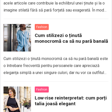
acele articole care contribuie la echilibrul unei ținute și la o
imagine stilată fără să pară forțată sau exagerată. În modă,
armonia vizuală…
Fashion
Cum stilizezi o ținută
monocromă ca să nu pară banală
Cum stilizezi o ținută monocromă ca să nu pară banală este
o întrebare frecventă pentru persoanele care apreciază
eleganța simplă a unei singure culori, dar nu vor ca outfitul
să…
Fashion
Low-rise reinterpretat: cum porți
talia joasă elegant