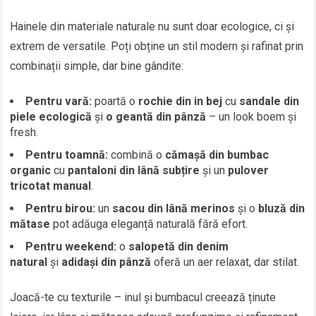
Hainele din materiale naturale nu sunt doar ecologice, ci și
extrem de versatile. Poți obține un stil modern și rafinat prin
combinații simple, dar bine gândite:
Pentru vară:
poartă o
rochie din in bej
cu
sandale din
piele ecologică
și
o geantă din pânză
– un look boem și
fresh.
Pentru toamnă:
combină o
cămașă din bumbac
organic
cu
pantaloni din lână subțire
și un
pulover
tricotat manual
.
Pentru birou:
un
sacou din lână merinos
și o
bluză din
mătase
pot adăuga eleganță naturală fără efort.
Pentru weekend:
o
salopetă din denim
natural
și
adidași din pânză
oferă un aer relaxat, dar stilat.
Joacă-te cu texturile – inul și bumbacul creează ținute