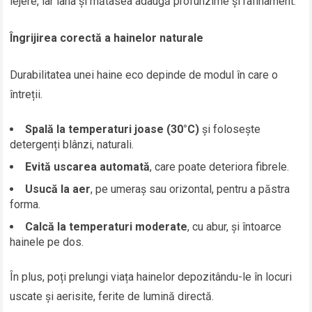
lejere, iar lâna și mătasea adaugă profunzime și rafinament.
Îngrijirea corectă a hainelor naturale
Durabilitatea unei haine eco depinde de modul în care o
întreții.
Spală la temperaturi joase (30°C)
și folosește
detergenți blânzi, naturali.
Evită uscarea automată
, care poate deteriora fibrele.
Usucă la aer
, pe umeraș sau orizontal, pentru a păstra
forma.
Calcă la temperaturi moderate
, cu abur, și întoarce
hainele pe dos.
În plus, poți prelungi viața hainelor depozitându-le în locuri
uscate și aerisite, ferite de lumină directă.