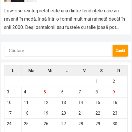
Low-rise reinterpretat este una dintre tendințele care au
revenit în modă, însă într-o formă mult mai rafinată decât în
anii 2000. Deși pantalonii sau fustele cu talie joasă pot
părea…
Caută
după:
L
Ma
Mi
J
V
S
D
1
2
3
4
5
6
7
8
9
10
11
12
13
14
15
16
17
18
19
20
21
22
23
24
25
26
27
28
29
30