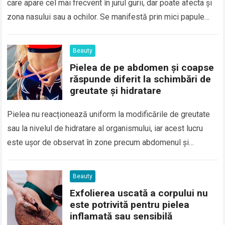
care apare cel mai frecvent în jurul gurii, dar poate afecta și
zona nasului sau a ochilor. Se manifestă prin mici papule…
Beauty
Pielea de pe abdomen și coapse
răspunde diferit la schimbări de
greutate și hidratare
Pielea nu reacționează uniform la modificările de greutate
sau la nivelul de hidratare al organismului, iar acest lucru
este ușor de observat în zone precum abdomenul și
coapsele. Deși ambele…
Beauty
Exfolierea uscată a corpului nu
este potrivită pentru pielea
inflamată sau sensibilă