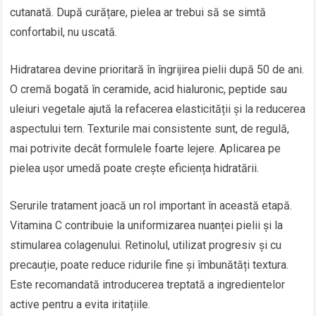
cutanată. După curățare, pielea ar trebui să se simtă
confortabil, nu uscată.
Hidratarea devine prioritară în îngrijirea pielii după 50 de ani.
O cremă bogată în ceramide, acid hialuronic, peptide sau
uleiuri vegetale ajută la refacerea elasticității și la reducerea
aspectului tern. Texturile mai consistente sunt, de regulă,
mai potrivite decât formulele foarte lejere. Aplicarea pe
pielea ușor umedă poate crește eficiența hidratării.
Serurile tratament joacă un rol important în această etapă.
Vitamina C contribuie la uniformizarea nuanței pielii și la
stimularea colagenului. Retinolul, utilizat progresiv și cu
precauție, poate reduce ridurile fine și îmbunătăți textura.
Este recomandată introducerea treptată a ingredientelor
active pentru a evita iritațiile.