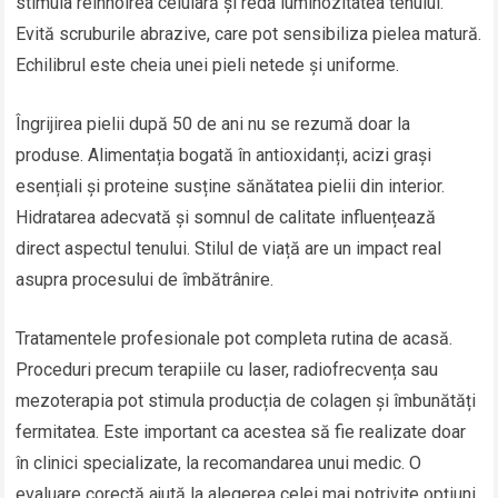
stimula reînnoirea celulară și reda luminozitatea tenului.
Evită scruburile abrazive, care pot sensibiliza pielea matură.
Echilibrul este cheia unei pieli netede și uniforme.
Îngrijirea pielii după 50 de ani nu se rezumă doar la
produse. Alimentația bogată în antioxidanți, acizi grași
esențiali și proteine susține sănătatea pielii din interior.
Hidratarea adecvată și somnul de calitate influențează
direct aspectul tenului. Stilul de viață are un impact real
asupra procesului de îmbătrânire.
Tratamentele profesionale pot completa rutina de acasă.
Proceduri precum terapiile cu laser, radiofrecvența sau
mezoterapia pot stimula producția de colagen și îmbunătăți
fermitatea. Este important ca acestea să fie realizate doar
în clinici specializate, la recomandarea unui medic. O
evaluare corectă ajută la alegerea celei mai potrivite opțiuni.