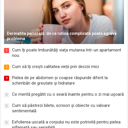
Dermatita periorală: de ce rutina complicată poate agrava
problema
Cum îți poate îmbunătăți viața mutarea într-un apartament
1
nou
Cum să îți crești calitatea vieții prin decizii mici
2
Pielea de pe abdomen și coapse răspunde diferit la
3
schimbări de greutate și hidratare
Ce merită pregătit cu o seară înainte pentru o zi mai ușoară
4
Cum să păstrezi bilete, scrisori și obiecte cu valoare
5
sentimentală
Exfolierea uscată a corpului nu este potrivită pentru pielea
6
inflamată sau sensibilă