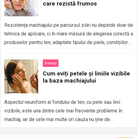
care rezistă frumos
Rezistența machiajului pe parcursul zilei nu depinde doar de
tehnica de aplicare, ci în mare măsură de alegerea corectă a
produselor pentru ten, adaptate tipului de piele, condițiilor
de mediu…
Beauty
Cum eviți petele și liniile vizibile
la baza machiajului
Aspectul neuniform al fondului de ten, cu pete sau linii
vizibile, este una dintre cele mai frecvente probleme în
machiaj, iar de cele mai multe ori cauza nu ține de…