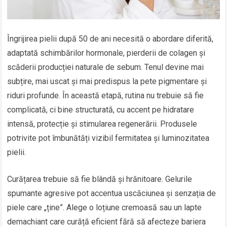
Îngrijirea pielii după 50 de ani necesită o abordare diferită,
adaptată schimbărilor hormonale, pierderii de colagen și
scăderii producției naturale de sebum. Tenul devine mai
subțire, mai uscat și mai predispus la pete pigmentare și
riduri profunde. În această etapă, rutina nu trebuie să fie
complicată, ci bine structurată, cu accent pe hidratare
intensă, protecție și stimularea regenerării. Produsele
potrivite pot îmbunătăți vizibil fermitatea și luminozitatea
pielii.
Curățarea trebuie să fie blândă și hrănitoare. Gelurile
spumante agresive pot accentua uscăciunea și senzația de
piele care „ține”. Alege o loțiune cremoasă sau un lapte
demachiant care curăță eficient fără să afecteze bariera