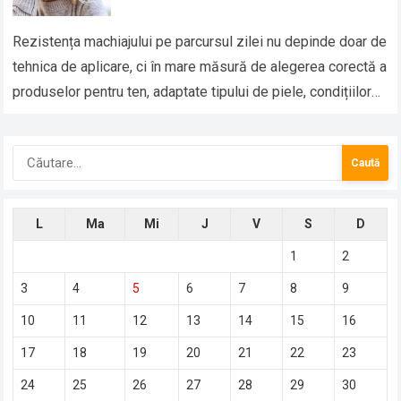
Rezistența machiajului pe parcursul zilei nu depinde doar de
tehnica de aplicare, ci în mare măsură de alegerea corectă a
produselor pentru ten, adaptate tipului de piele, condițiilor
de mediu…
Caută
după:
L
Ma
Mi
J
V
S
D
1
2
3
4
5
6
7
8
9
10
11
12
13
14
15
16
17
18
19
20
21
22
23
24
25
26
27
28
29
30