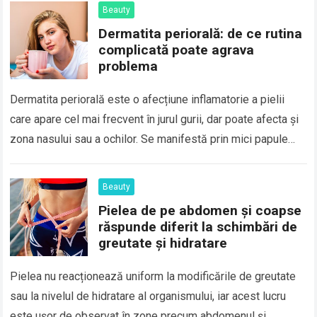
Beauty
Dermatita periorală: de ce rutina
complicată poate agrava
problema
Dermatita periorală este o afecțiune inflamatorie a pielii
care apare cel mai frecvent în jurul gurii, dar poate afecta și
zona nasului sau a ochilor. Se manifestă prin mici papule…
Beauty
Pielea de pe abdomen și coapse
răspunde diferit la schimbări de
greutate și hidratare
Pielea nu reacționează uniform la modificările de greutate
sau la nivelul de hidratare al organismului, iar acest lucru
este ușor de observat în zone precum abdomenul și