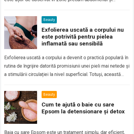
coapsele. Deși ambele…
Beauty
Exfolierea uscată a corpului nu
este potrivită pentru pielea
inflamată sau sensibilă
Exfolierea uscată a corpului a devenit o practică populară în
rutina de îngrijire datorită promisiunii unei pieli mai netede și
a stimulării circulației la nivel superficial. Totuși, această
tehnică nu…
Beauty
Cum te ajută o baie cu sare
Epsom la detensionare și detox
Baia cu sare Epsom este un tratament simplu, dar eficient,