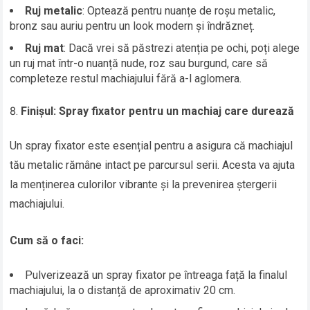
Ruj metalic
: Optează pentru nuanțe de roșu metalic,
bronz sau auriu pentru un look modern și îndrăzneț.
Ruj mat
: Dacă vrei să păstrezi atenția pe ochi, poți alege
un ruj mat într-o nuanță nude, roz sau burgund, care să
completeze restul machiajului fără a-l aglomera.
Finișul: Spray fixator pentru un machiaj care durează
Un spray fixator este esențial pentru a asigura că machiajul
tău metalic rămâne intact pe parcursul serii. Acesta va ajuta
la menținerea culorilor vibrante și la prevenirea ștergerii
machiajului.
Cum să o faci:
Pulverizează un spray fixator pe întreaga față la finalul
machiajului, la o distanță de aproximativ 20 cm.