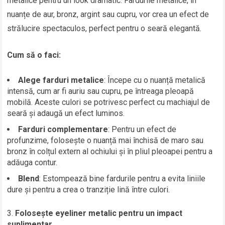
metalice pentru un look dramatic. Fardurile metalice, în
nuanțe de aur, bronz, argint sau cupru, vor crea un efect de
strălucire spectaculos, perfect pentru o seară elegantă.
Cum să o faci:
Alege farduri metalice
: Începe cu o nuanță metalică
intensă, cum ar fi auriu sau cupru, pe întreaga pleoapă
mobilă. Aceste culori se potrivesc perfect cu machiajul de
seară și adaugă un efect luminos.
Farduri complementare
: Pentru un efect de
profunzime, folosește o nuanță mai închisă de maro sau
bronz în colțul extern al ochiului și în pliul pleoapei pentru a
adăuga contur.
Blend
: Estompează bine fardurile pentru a evita liniile
dure și pentru a crea o tranziție lină între culori.
Folosește eyeliner metalic pentru un impact
suplimentar