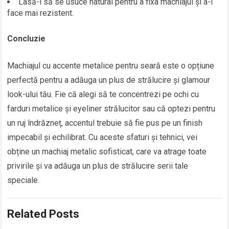
Lasă-l să se usuce natural pentru a fixa machiajul și a-l
face mai rezistent.
Concluzie
Machiajul cu accente metalice pentru seară este o opțiune
perfectă pentru a adăuga un plus de strălucire și glamour
look-ului tău. Fie că alegi să te concentrezi pe ochi cu
farduri metalice și eyeliner strălucitor sau că optezi pentru
un ruj îndrăzneț, accentul trebuie să fie pus pe un finish
impecabil și echilibrat. Cu aceste sfaturi și tehnici, vei
obține un machiaj metalic sofisticat, care va atrage toate
privirile și va adăuga un plus de strălucire serii tale
speciale.
Related Posts