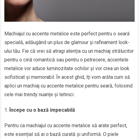
Machiajul cu accente metalice este perfect pentru o seară
specială, adăugând un plus de glamour și rafinament look-
ului tău. Fie că vrei să atragi atenția cu un machiaj strălucitor
pentru o cină romantică sau pentru o petrecere, accentele
metalice vor aduce luminozitate ochilor și vor crea un look
sofisticat și memorabil. În acest ghid, îți vom arăta cum să
aplici un machiaj cu accente metalice pentru seară, folosind
cele mai trendy nuanțe și tehnici.
Începe cu o bază impecabilă
Pentru ca machiajul cu accente metalice să arate perfect,
este esențial să ai o bază curată și uniformă. O piele