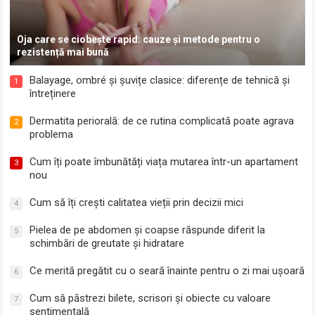
Oja care se ciobește rapid: cauze și metode pentru o
rezistență mai bună
Balayage, ombré și șuvițe clasice: diferențe de tehnică și
1
întreținere
Dermatita periorală: de ce rutina complicată poate agrava
2
problema
Cum îți poate îmbunătăți viața mutarea într-un apartament
3
nou
Cum să îți crești calitatea vieții prin decizii mici
4
Pielea de pe abdomen și coapse răspunde diferit la
5
schimbări de greutate și hidratare
Ce merită pregătit cu o seară înainte pentru o zi mai ușoară
6
Cum să păstrezi bilete, scrisori și obiecte cu valoare
7
sentimentală