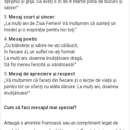
sprijinul și grijă. Să aveți o zi de 8 Martie plină de bucurii și
iubire!”
Mesaj scurt și sincer
„La mulți ani de Ziua Femeii! Vă mulțumim că sunteți un
model și o inspirație pentru noi toți.”
Mesaj poetic
„Cu blândețe și iubire ne-ați călăuzit,
În fiecare zi, un suflet ne-ați format.
La mulți ani, doamna învățătoare dragă,
Să fiți mereu fericită și sănătoasă!”
Mesaj de apreciere și respect
„Vă mulțumim că faceți din fiecare zi o lecție de viață și
pentru tot ce oferiți cu atâta dăruire. La mulți ani, doamna
învățătoare!”
Cum să faci mesajul mai special?
Adaugă o amintire frumoasă sau un compliment legat de