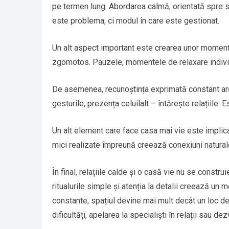
pe termen lung. Abordarea calmă, orientată spre so
este problema, ci modul în care este gestionat.
Un alt aspect important este crearea unor momente
zgomotos. Pauzele, momentele de relaxare individu
De asemenea, recunoștința exprimată constant are u
gesturile, prezența celuilalt – întărește relațiile. 
Un alt element care face casa mai vie este implicar
mici realizate împreună creează conexiuni natural
În final, relațiile calde și o casă vie nu se constr
ritualurile simple și atenția la detalii creează un 
constante, spațiul devine mai mult decât un loc de l
dificultăți, apelarea la specialiști în relații sau de