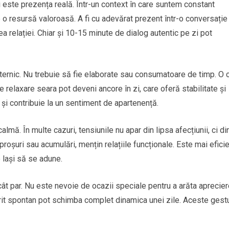
i este prezența reală. Într-un context în care suntem constant
e o resursă valoroasă. A fi cu adevărat prezent într-o conversație
ea relației. Chiar și 10-15 minute de dialog autentic pe zi pot
ernic. Nu trebuie să fie elaborate sau consumatoare de timp. O 
elaxare seara pot deveni ancore în zi, care oferă stabilitate și
e și contribuie la un sentiment de apartenență.
lmă. În multe cazuri, tensiunile nu apar din lipsa afecțiunii, ci di
eproșuri sau acumulări, mențin relațiile funcționale. Este mai efici
 lași să se adune.
ât par. Nu este nevoie de ocazii speciale pentru a arăta aprecier
rit spontan pot schimba complet dinamica unei zile. Aceste gestu