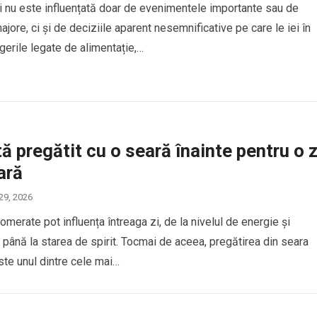
ții nu este influențată doar de evenimentele importante sau de
jore, ci și de deciziile aparent nesemnificative pe care le iei în
egerile legate de alimentație,…
ă pregătit cu o seară înainte pentru o z
ară
 29, 2026
omerate pot influența întreaga zi, de la nivelul de energie și
 până la starea de spirit. Tocmai de aceea, pregătirea din seara
te unul dintre cele mai…