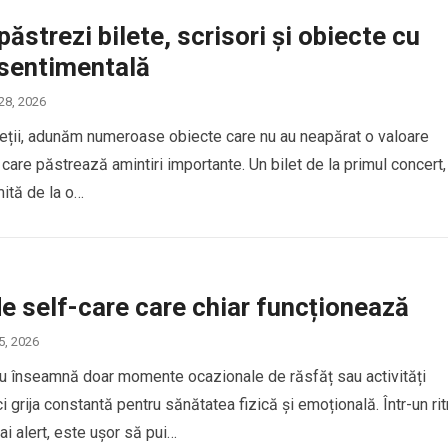
ăstrezi bilete, scrisori și obiecte cu
 sentimentală
 28, 2026
ieții, adunăm numeroase obiecte care nu au neapărat o valoare
 care păstrează amintiri importante. Un bilet de la primul concert,
mită de la o…
de self-care care chiar funcționează
 5, 2026
nu înseamnă doar momente ocazionale de răsfăț sau activități
ci grija constantă pentru sănătatea fizică și emoțională. Într-un ri
ai alert, este ușor să pui…