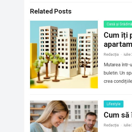
Related Posts
Casă și Grădin
Cum îți 
apartam
Redacția
·
iulie
Mutarea într-
buletin. Un sp
crea condițiil
Lifestyle
Cum să îț
Redacția
·
iulie