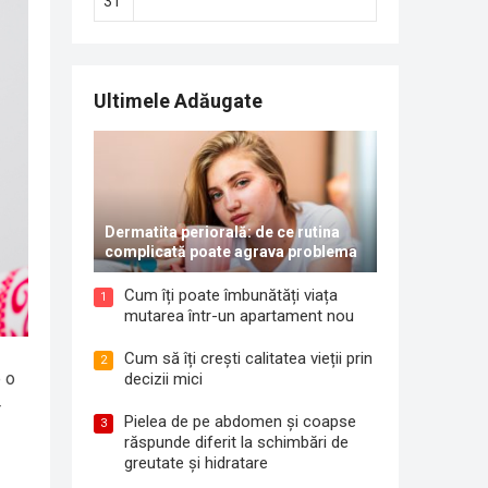
31
Ultimele Adăugate
Dermatita periorală: de ce rutina
complicată poate agrava problema
Cum îți poate îmbunătăți viața
1
mutarea într-un apartament nou
Cum să îți crești calitatea vieții prin
2
e o
decizii mici
r
Pielea de pe abdomen și coapse
3
răspunde diferit la schimbări de
greutate și hidratare