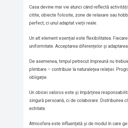
Casa devine mai vie atunci când reflectă activitățil
citite, obiecte folosite, zone de relaxare sau hob
perfect, ci unul adaptat vieții reale.
Un alt element esențial este flexibilitatea. Fiecar
uniformitate. Acceptarea diferențelor și adaptarea
De asemenea, timpul petrecut împreună nu trebuie s
plimbare – contribuie la naturalețea relației. Prog
obligație.
Un obicei valoros este și împărțirea responsabilit
singură persoană, ci de colaborare. Distribuirea cl
echitate.
Atmosfera este influențată și de modul în care ges