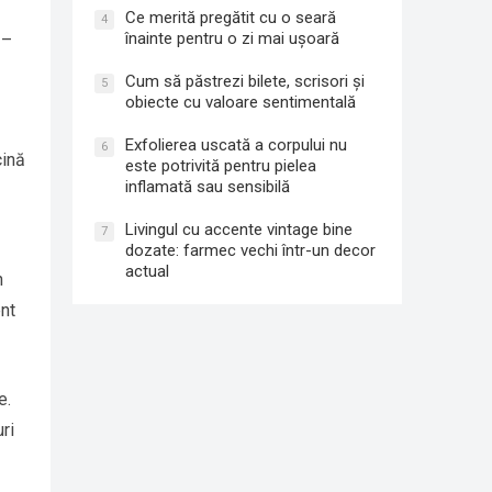
Ce merită pregătit cu o seară
4
înainte pentru o zi mai ușoară
 –
Cum să păstrezi bilete, scrisori și
5
obiecte cu valoare sentimentală
Exfolierea uscată a corpului nu
6
cină
este potrivită pentru pielea
inflamată sau sensibilă
Livingul cu accente vintage bine
7
dozate: farmec vechi într-un decor
actual
n
ent
e.
ri