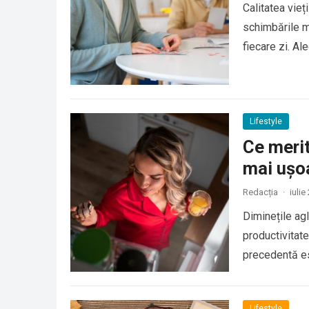
Calitatea vie
schimbările ma
fiecare zi. Al
Lifestyle
Ce merit
mai ușo
Redacția
·
iulie
Diminețile agl
productivitate
precedentă es
Lifestyle