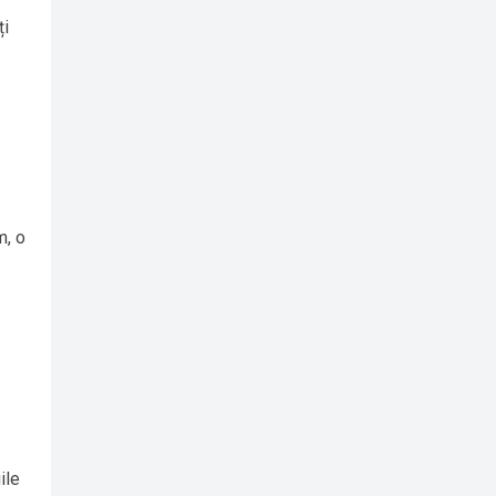
ți
m, o
ile