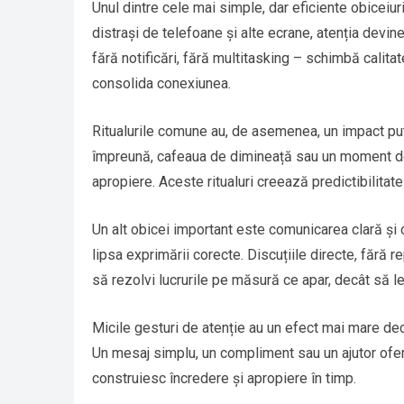
Unul dintre cele mai simple, dar eficiente obiceiur
distrași de telefoane și alte ecrane, atenția devin
fără notificări, fără multitasking – schimbă calitat
consolida conexiunea.
Ritualurile comune au, de asemenea, un impact put
împreună, cafeaua de dimineață sau un moment de r
apropiere. Aceste ritualuri creează predictibilitat
Un alt obicei important este comunicarea clară și ca
lipsa exprimării corecte. Discuțiile directe, fără r
să rezolvi lucrurile pe măsură ce apar, decât să le
Micile gesturi de atenție au un efect mai mare dec
Un mesaj simplu, un compliment sau un ajutor ofe
construiesc încredere și apropiere în timp.