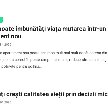
ă
poate îmbunătăți viața mutarea într-un
ent nou
 31, 2026
un apartament nou poate schimba mult mai mult decât adresa din
ațiu ales corect îți poate simplifica rutina, reduce stresul zilnic și
e potrivite pentru odihnă,…
i crești calitatea vieții prin decizii mic
 30, 2026