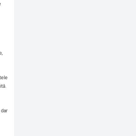
e
e,
tele
ită.
 dar