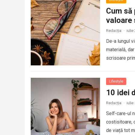
Cum să p
valoare
Redacția
·
iulie
De-a lungul v
materială, dar
scrisoare pri
Lifestyle
10 idei 
Redacția
·
iulie
Self-care-ul 
costisitoare, 
de viață tot m