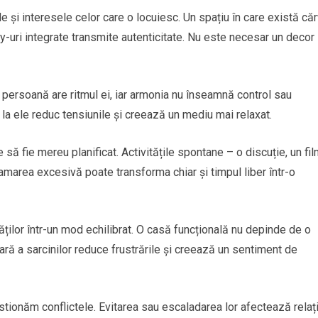
e și interesele celor care o locuiesc. Un spațiu în care există căr
by-uri integrate transmite autenticitate. Nu este necesar un decor
e persoană are ritmul ei, iar armonia nu înseamnă control sau
 la ele reduc tensiunile și creează un mediu mai relaxat.
ă fie mereu planificat. Activitățile spontane – o discuție, un fil
ramarea excesivă poate transforma chiar și timpul liber într-o
ăților într-un mod echilibrat. O casă funcțională nu depinde de o
ară a sarcinilor reduce frustrările și creează un sentiment de
tionăm conflictele. Evitarea sau escaladarea lor afectează relați