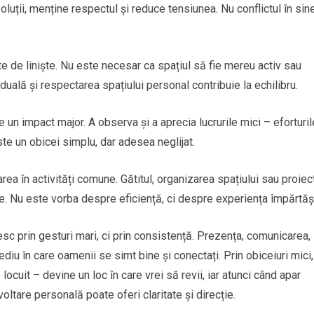
luții, menține respectul și reduce tensiunea. Nu conflictul în sin
 de liniște. Nu este necesar ca spațiul să fie mereu activ sau
ală și respectarea spațiului personal contribuie la echilibru.
n impact major. A observa și a aprecia lucrurile mici – eforturil
Este un obicei simplu, dar adesea neglijat.
ea în activități comune. Gătitul, organizarea spațiului sau proiec
e. Nu este vorba despre eficiență, ci despre experiența împărtăș
uiesc prin gesturi mari, ci prin consistență. Prezența, comunicarea,
mediu în care oamenii se simt bine și conectați. Prin obiceiuri mici,
ocuit – devine un loc în care vrei să revii, iar atunci când apar
zvoltare personală poate oferi claritate și direcție.