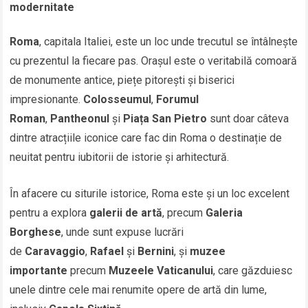
modernitate
Roma
, capitala Italiei, este un loc unde trecutul se întâlnește
cu prezentul la fiecare pas. Orașul este o veritabilă comoară
de monumente antice, piețe pitorești și biserici
impresionante.
Colosseumul
,
Forumul
Roman
,
Pantheonul
și
Piața San Pietro
sunt doar câteva
dintre atracțiile iconice care fac din Roma o destinație de
neuitat pentru iubitorii de istorie și arhitectură.
În afacere cu siturile istorice, Roma este și un loc excelent
pentru a explora
galerii de artă
, precum
Galeria
Borghese
, unde sunt expuse lucrări
de
Caravaggio
,
Rafael
și
Bernini
, și
muzee
importante
precum
Muzeele Vaticanului
, care găzduiesc
unele dintre cele mai renumite opere de artă din lume,