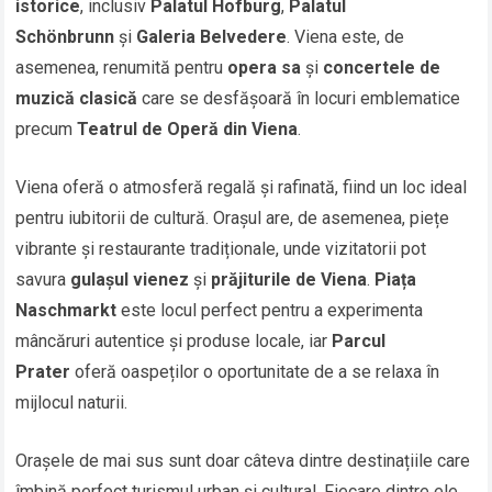
istorice
, inclusiv
Palatul Hofburg
,
Palatul
Schönbrunn
și
Galeria Belvedere
. Viena este, de
asemenea, renumită pentru
opera sa
și
concertele de
muzică clasică
care se desfășoară în locuri emblematice
precum
Teatrul de Operă din Viena
.
Viena oferă o atmosferă regală și rafinată, fiind un loc ideal
pentru iubitorii de cultură. Orașul are, de asemenea, piețe
vibrante și restaurante tradiționale, unde vizitatorii pot
savura
gulașul vienez
și
prăjiturile de Viena
.
Piața
Naschmarkt
este locul perfect pentru a experimenta
mâncăruri autentice și produse locale, iar
Parcul
Prater
oferă oaspeților o oportunitate de a se relaxa în
mijlocul naturii.
Orașele de mai sus sunt doar câteva dintre destinațiile care
îmbină perfect turismul urban și cultural. Fiecare dintre ele