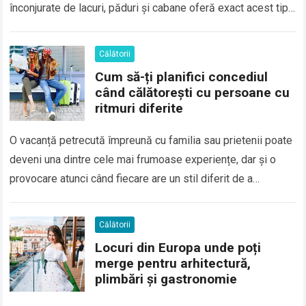
înconjurate de lacuri, păduri și cabane oferă exact acest tip
de experiență, fiind…
Călătorii
Cum să-ți planifici concediul
când călătorești cu persoane cu
ritmuri diferite
O vacanță petrecută împreună cu familia sau prietenii poate
deveni una dintre cele mai frumoase experiențe, dar și o
provocare atunci când fiecare are un stil diferit de a
călători….
Călătorii
Locuri din Europa unde poți
merge pentru arhitectură,
plimbări și gastronomie