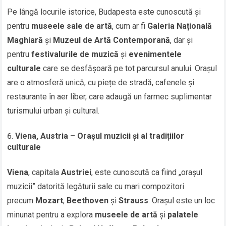
Pe lângă locurile istorice, Budapesta este cunoscută și
pentru
museele sale de artă
, cum ar fi
Galeria Națională
Maghiară
și
Muzeul de Artă Contemporană
, dar și
pentru
festivalurile de muzică
și
evenimentele
culturale
care se desfășoară pe tot parcursul anului. Orașul
are o atmosferă unică, cu piețe de stradă, cafenele și
restaurante în aer liber, care adaugă un farmec suplimentar
turismului urban și cultural.
Viena, Austria – Orașul muzicii și al tradițiilor
culturale
Viena
, capitala
Austriei
, este cunoscută ca fiind „orașul
muzicii” datorită legăturii sale cu mari compozitori
precum
Mozart
,
Beethoven
și
Strauss
. Orașul este un loc
minunat pentru a explora
museele de artă
și
palatele