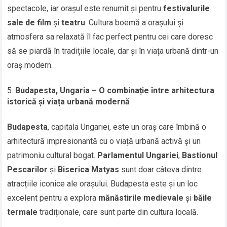
spectacole, iar orașul este renumit și pentru
festivalurile
sale de film
și
teatru
. Cultura boemă a orașului și
atmosfera sa relaxată îl fac perfect pentru cei care doresc
să se piardă în tradițiile locale, dar și în viața urbană dintr-un
oraș modern.
Budapesta, Ungaria – O combinație între arhitectura
istorică și viața urbană modernă
Budapesta
, capitala Ungariei, este un oraș care îmbină o
arhitectură impresionantă cu o viață urbană activă și un
patrimoniu cultural bogat.
Parlamentul Ungariei
,
Bastionul
Pescarilor
și
Biserica Matyas
sunt doar câteva dintre
atracțiile iconice ale orașului. Budapesta este și un loc
excelent pentru a explora
mănăstirile medievale
și
băile
termale
tradiționale, care sunt parte din cultura locală.