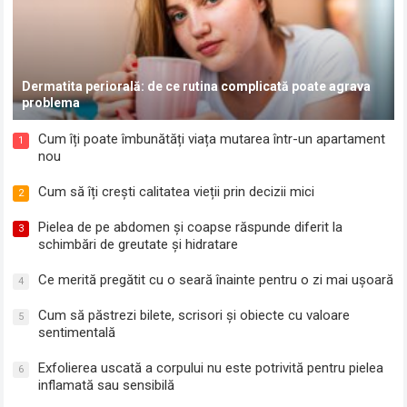
Dermatita periorală: de ce rutina complicată poate agrava
problema
Cum îți poate îmbunătăți viața mutarea într-un apartament
1
nou
Cum să îți crești calitatea vieții prin decizii mici
2
Pielea de pe abdomen și coapse răspunde diferit la
3
schimbări de greutate și hidratare
Ce merită pregătit cu o seară înainte pentru o zi mai ușoară
4
Cum să păstrezi bilete, scrisori și obiecte cu valoare
5
sentimentală
Exfolierea uscată a corpului nu este potrivită pentru pielea
6
inflamată sau sensibilă