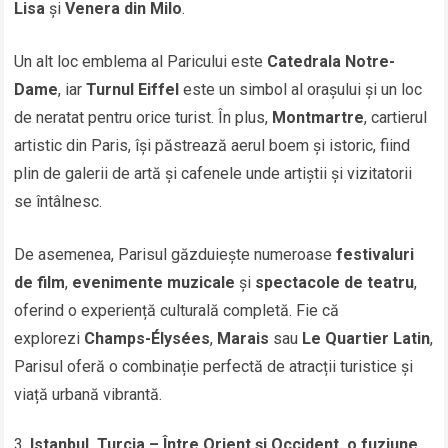
Lisa
și
Venera din Milo
.
Un alt loc emblema al Paricului este
Catedrala Notre-
Dame
, iar
Turnul Eiffel
este un simbol al orașului și un loc
de neratat pentru orice turist. În plus,
Montmartre
, cartierul
artistic din Paris, își păstrează aerul boem și istoric, fiind
plin de galerii de artă și cafenele unde artiștii și vizitatorii
se întâlnesc.
De asemenea, Parisul găzduiește numeroase
festivaluri
de film
,
evenimente muzicale
și
spectacole de teatru
,
oferind o experiență culturală completă. Fie că
explorezi
Champs-Élysées
,
Marais
sau
Le Quartier Latin
,
Parisul oferă o combinație perfectă de atracții turistice și
viață urbană vibrantă.
Istanbul, Turcia – Între Orient și Occident, o fuziune