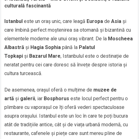
culturală fascinantă
Istanbul
este un oraș unic, care leagă
Europa
de
Asia
și
care îmbină perfect moștenirea sa otomană și bizantină cu
elementele moderne ale unui oraș vibrant. De la
Moscheea
Albastră
și
Hagia Sophia
până la
Palatul
Topkapi
și
Bazarul Mare
, Istanbulul este o destinație de
neratat pentru cei care doresc să învețe despre istoria și
cultura turcească.
De asemenea, orașul oferă o mulțime de
muzee de
artă
și
galerii
, iar
Bosphorus
este locul perfect pentru o
plimbare cu vaporașul ce îți oferă vederi spectaculoase
asupra orașului. Istanbul este un loc în care te poți bucura
atât de tradițiile antice, cât și de viața urbană modernă, cu
restaurante, cafenele și piețe care sunt mereu pline de