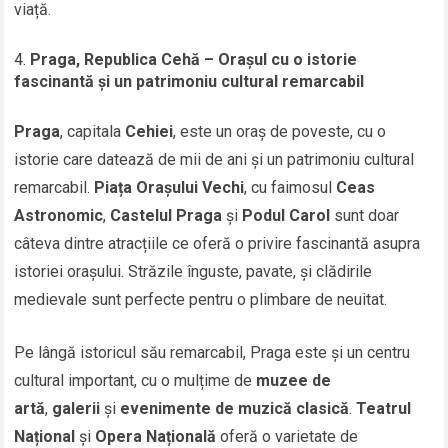
viață.
Praga, Republica Cehă – Orașul cu o istorie
fascinantă și un patrimoniu cultural remarcabil
Praga
, capitala
Cehiei
, este un oraș de poveste, cu o
istorie care datează de mii de ani și un patrimoniu cultural
remarcabil.
Piața Orașului Vechi
, cu faimosul
Ceas
Astronomic
,
Castelul Praga
și
Podul Carol
sunt doar
câteva dintre atracțiile ce oferă o privire fascinantă asupra
istoriei orașului. Străzile înguste, pavate, și clădirile
medievale sunt perfecte pentru o plimbare de neuitat.
Pe lângă istoricul său remarcabil, Praga este și un centru
cultural important, cu o mulțime de
muzee de
artă
,
galerii
și
evenimente de muzică clasică
.
Teatrul
Național
și
Opera Națională
oferă o varietate de