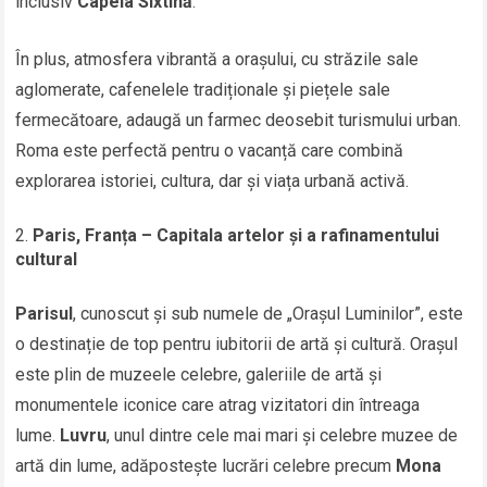
inclusiv
Capela Sixtină
.
În plus, atmosfera vibrantă a orașului, cu străzile sale
aglomerate, cafenelele tradiționale și piețele sale
fermecătoare, adaugă un farmec deosebit turismului urban.
Roma este perfectă pentru o vacanță care combină
explorarea istoriei, cultura, dar și viața urbană activă.
Paris, Franța – Capitala artelor și a rafinamentului
cultural
Parisul
, cunoscut și sub numele de „Orașul Luminilor”, este
o destinație de top pentru iubitorii de artă și cultură. Orașul
este plin de muzeele celebre, galeriile de artă și
monumentele iconice care atrag vizitatori din întreaga
lume.
Luvru
, unul dintre cele mai mari și celebre muzee de
artă din lume, adăpostește lucrări celebre precum
Mona