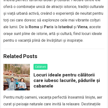
oferă o combinație unică de atracții istorice, tradiții culturale
și viață urbană activă, creând o experiență de neuitat pentru
toți cei care doresc să exploreze cele mai vibrante colțuri
ale lumii. De la
Roma
și
Paris
la
Istanbul
și
Viena
, aceste
orașe sunt pline de istorie, artă și cultură, fiind locuri ideale
pentru o vacanță plină de învățături și inspirație.
Related Posts
Călătorii
Locuri ideale pentru călătorii
care iubesc lacurile, pădurile și
cabanele
Pentru mulți oameni, vacanța perfectă înseamnă liniște, aer
curat și peisaje naturale care invită la relaxare. Destinațiile