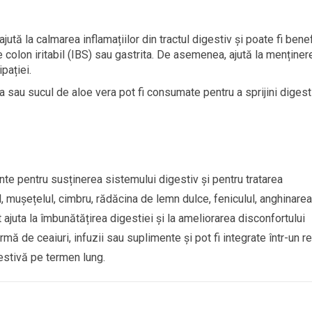
ajută la calmarea inflamațiilor din tractul digestiv și poate fi bene
e colon iritabil (IBS) sau gastrita. De asemenea, ajută la menținer
ipației.
a sau sucul de aloe vera pot fi consumate pentru a sprijini digest
ente pentru susținerea sistemului digestiv și pentru tratarea
 mușețelul, cimbru, rădăcina de lemn dulce, feniculul, anghinarea
 ajuta la îmbunătățirea digestiei și la ameliorarea disconfortului
ă de ceaiuri, infuzii sau suplimente și pot fi integrate într-un r
gestivă pe termen lung.