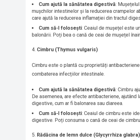
Cum ajută la sănătatea digestivă
: Mușețelul
mușchilor intestinelor și la reducerea crampelor 
care ajută la reducerea inflamației din tractul diges
Cum să-l folosești
: Ceaiul de mușețel este un
balonării. Poți bea o cană de ceai de mușețel înain
Cimbru (Thymus vulgaris)
Cimbru este o plantă cu proprietăți antibacteriene ș
combaterea infecțiilor intestinale.
Cum ajută la sănătatea digestivă
: Cimbru aj
De asemenea, are efecte antibacteriene, ajutând 
digestive, cum ar fi balonarea sau diareea.
Cum să-l folosești
: Ceaiul de cimbru este id
digestive. Poți consuma o cană de ceai de cimbru 
Rădăcina de lemn dulce (Glycyrrhiza glabra)