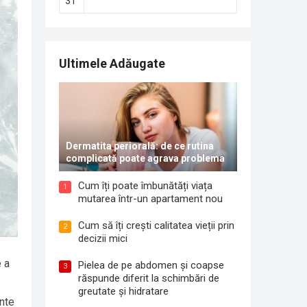
31
Ultimele Adăugate
Dermatita periorală: de ce rutina
complicată poate agrava problema
Cum îți poate îmbunătăți viața
1
mutarea într-un apartament nou
Cum să îți crești calitatea vieții prin
2
decizii mici
e a
Pielea de pe abdomen și coapse
3
răspunde diferit la schimbări de
greutate și hidratare
ante