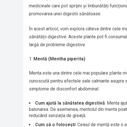
medicinale care pot sprijini și îmbunătăți funcțion
promovarea unei digestii sănătoase.
În acest articol, vom explora câteva dintre cele ma
sănătății digestive. Aceste plante pot fi consuma
largă de probleme digestive.
Mentă (Mentha piperita)
Menta este una dintre cele mai populare plante med
cunoscută pentru efectele sale calmante asupra si
simptome de disconfort abdominal.
Cum ajută la sănătatea digestivă
: Menta aju
balonarea. De asemenea, mentolul din menta poate 
reducând senzația de greață.
Cum să o folosești
: Ceaiul de mentă este o a