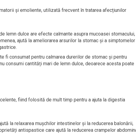
atorii și emoliente, utilizată frecvent în tratarea afecțiunilor
 de lemn dulce are efecte calmante asupra mucoasei stomacului,
 asemenea, ajută la ameliorarea arsurilor la stomac și a simptomelor
astrice.
te fi consumat pentru calmarea durerilor de stomac și pentru
 nu consumi cantități mari de lemn dulce, deoarece acesta poate
elente, fiind folosită de mult timp pentru a ajuta la digestia
ajută la relaxarea mușchilor intestinelor și la reducerea balonării,
prietăți antispastice care ajută la reducerea crampelor abdomin