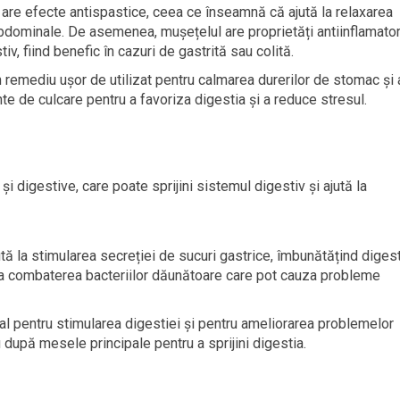
 are efecte antispastice, ceea ce înseamnă că ajută la relaxarea
abdominale. De asemenea, mușețelul are proprietăți antiinflamator
tiv, fiind benefic în cazuri de gastrită sau colită.
 remediu ușor de utilizat pentru calmarea durerilor de stomac și 
te de culcare pentru a favoriza digestia și a reduce stresul.
i digestive, care poate sprijini sistemul digestiv și ajută la
ută la stimularea secreției de sucuri gastrice, îmbunătățind digest
la combaterea bacteriilor dăunătoare care pot cauza probleme
eal pentru stimularea digestiei și pentru ameliorarea problemelor
după mesele principale pentru a sprijini digestia.