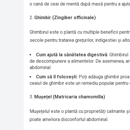
o cană de ceai de mentă după masă pentru a ajuta 
Ghimbir (Zingiber officinale)
Ghimbirul este o plantă cu multiple beneficii pentr
secole pentru tratarea grețurilor, indigestiei și al
Cum ajută la sănătatea digestivă
: Ghimbiru
de descompunere a alimentelor. De asemenea, are e
abdominal.
Cum să îl folosești
: Poți adăuga ghimbir proa
ceaiul de ghimbir este un remediu popular pentru 
Mușețel (Matricaria chamomilla)
Mușețelul este o plantă cu proprietăți calmante și 
poate ameliora disconfortul abdominal.