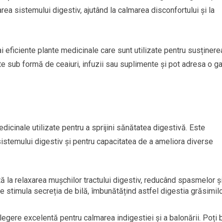
area sistemului digestiv, ajutând la calmarea disconfortului și la
i eficiente plante medicinale care sunt utilizate pentru susținere
te sub formă de ceaiuri, infuzii sau suplimente și pot adresa o 
icinale utilizate pentru a sprijini sănătatea digestivă. Este
stemului digestiv și pentru capacitatea de a ameliora diverse
tă la relaxarea mușchilor tractului digestiv, reducând spasmelor ș
stimula secreția de bilă, îmbunătățind astfel digestia grăsimilo
legere excelentă pentru calmarea indigestiei și a balonării. Poți 