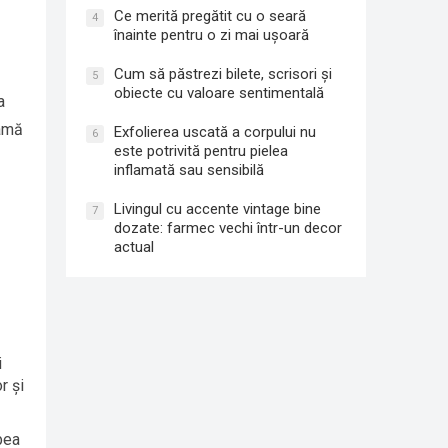
Ce merită pregătit cu o seară
4
înainte pentru o zi mai ușoară
Cum să păstrezi bilete, scrisori și
5
obiecte cu valoare sentimentală
a
gamă
Exfolierea uscată a corpului nu
6
este potrivită pentru pielea
inflamată sau sensibilă
Livingul cu accente vintage bine
7
dozate: farmec vechi într-un decor
actual
i
r și
bea