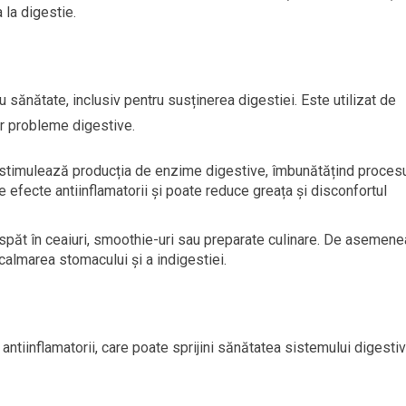
la digestie.
u sănătate, inclusiv pentru susținerea digestiei. Este utilizat de
tor probleme digestive.
l stimulează producția de enzime digestive, îmbunătățind proces
fecte antiinflamatorii și poate reduce greața și disconfortul
spăt în ceaiuri, smoothie-uri sau preparate culinare. De asemene
calmarea stomacului și a indigestiei.
antiinflamatorii, care poate sprijini sănătatea sistemului digestiv