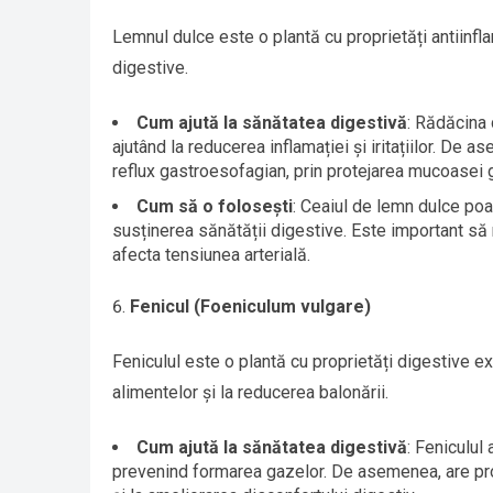
Lemnul dulce este o plantă cu proprietăți antiinflam
digestive.
Cum ajută la sănătatea digestivă
: Rădăcina
ajutând la reducerea inflamației și iritațiilor. De
reflux gastroesofagian, prin protejarea mucoasei g
Cum să o folosești
: Ceaiul de lemn dulce poa
susținerea sănătății digestive. Este important să
afecta tensiunea arterială.
Fenicul (Foeniculum vulgare)
Feniculul este o plantă cu proprietăți digestive exc
alimentelor și la reducerea balonării.
Cum ajută la sănătatea digestivă
: Feniculul 
prevenind formarea gazelor. De asemenea, are pro