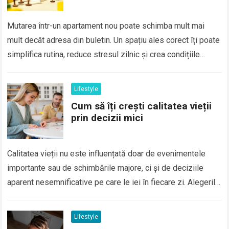
Mutarea într-un apartament nou poate schimba mult mai
mult decât adresa din buletin. Un spațiu ales corect îți poate
simplifica rutina, reduce stresul zilnic și crea condițiile
potrivite pentru odihnă,…
Lifestyle
Cum să îți crești calitatea vieții
prin decizii mici
Calitatea vieții nu este influențată doar de evenimentele
importante sau de schimbările majore, ci și de deciziile
aparent nesemnificative pe care le iei în fiecare zi. Alegerile
legate de alimentație,…
Lifestyle