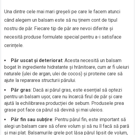
Una dintre cele mai mari greșeli pe care le facem atunci
când alegem un balsam este să nu ținem cont de tipul
nostru de păr. Fiecare tip de păr are nevoi diferite și
necesită produse formulate special pentru a-i satisface
cerințele.
Păr uscat și deteriorat
: Acesta necesită un balsam
bogat în ingrediente hidratante și hrănitoare, cum ar fi uleiuri
naturale (ulei de argan, ulei de cocos) și proteine care să
ajute la repararea structurii părului.
Păr gras
: Dacă ai părul gras, este esențial să optezi
pentru un balsam ușor, care nu încarcă firul de păr și care
ajută la echilibrarea producției de sebum. Produsele prea
grase pot face ca părul să devină și mai uleios.
Păr fin sau subțire
: Pentru părul fin, este important să
alegi un balsam care să ofere volum și să nu îl facă să pară
și mai plat. Balsamurile grele pot lăsa părul lipsit de volum,