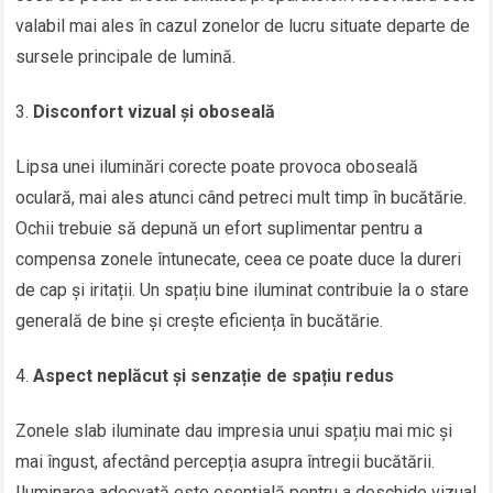
valabil mai ales în cazul zonelor de lucru situate departe de
sursele principale de lumină.
Disconfort vizual și oboseală
Lipsa unei iluminări corecte poate provoca oboseală
oculară, mai ales atunci când petreci mult timp în bucătărie.
Ochii trebuie să depună un efort suplimentar pentru a
compensa zonele întunecate, ceea ce poate duce la dureri
de cap și iritații. Un spațiu bine iluminat contribuie la o stare
generală de bine și crește eficiența în bucătărie.
Aspect neplăcut și senzație de spațiu redus
Zonele slab iluminate dau impresia unui spațiu mai mic și
mai îngust, afectând percepția asupra întregii bucătării.
Iluminarea adecvată este esențială pentru a deschide vizual