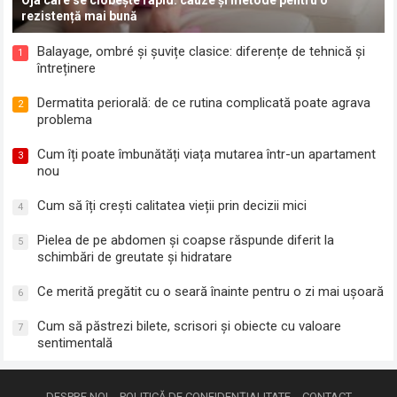
rezistență mai bună
Balayage, ombré și șuvițe clasice: diferențe de tehnică și
1
întreținere
Dermatita periorală: de ce rutina complicată poate agrava
2
problema
Cum îți poate îmbunătăți viața mutarea într-un apartament
3
nou
Cum să îți crești calitatea vieții prin decizii mici
4
Pielea de pe abdomen și coapse răspunde diferit la
5
schimbări de greutate și hidratare
Ce merită pregătit cu o seară înainte pentru o zi mai ușoară
6
Cum să păstrezi bilete, scrisori și obiecte cu valoare
7
sentimentală
DESPRE NOI
POLITICĂ DE CONFIDENȚIALITATE
CONTACT