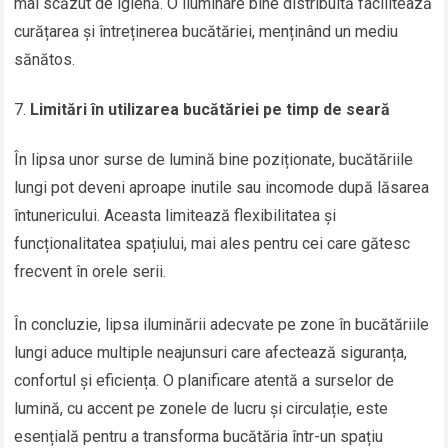
mai scăzut de igienă. O iluminare bine distribuită facilitează
curățarea și întreținerea bucătăriei, menținând un mediu
sănătos.
Limitări în utilizarea bucătăriei pe timp de seară
În lipsa unor surse de lumină bine poziționate, bucătăriile
lungi pot deveni aproape inutile sau incomode după lăsarea
întunericului. Aceasta limitează flexibilitatea și
funcționalitatea spațiului, mai ales pentru cei care gătesc
frecvent în orele serii.
În concluzie, lipsa iluminării adecvate pe zone în bucătăriile
lungi aduce multiple neajunsuri care afectează siguranța,
confortul și eficiența. O planificare atentă a surselor de
lumină, cu accent pe zonele de lucru și circulație, este
esențială pentru a transforma bucătăria într-un spațiu