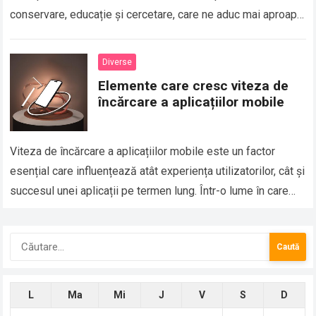
conservare, educație și cercetare, care ne aduc mai aproape
de lumea sălbatică…
Diverse
Elemente care cresc viteza de
încărcare a aplicațiilor mobile
Viteza de încărcare a aplicațiilor mobile este un factor
esențial care influențează atât experiența utilizatorilor, cât și
succesul unei aplicații pe termen lung. Într-o lume în care
utilizatorii au așteptări…
Caută
după:
L
Ma
Mi
J
V
S
D