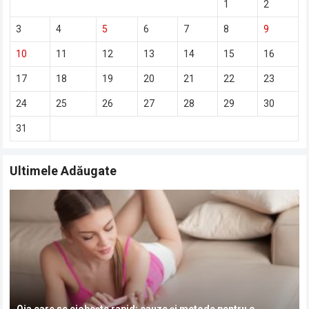
1
2
3
4
5
6
7
8
9
10
11
12
13
14
15
16
17
18
19
20
21
22
23
24
25
26
27
28
29
30
31
Ultimele Adăugate
Oja care se ciobește rapid: cauze și metode pentru o