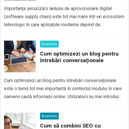
Importanța securizării lanțului de aprovizionare digital
(software supply chain) este tot mai mare într-un ecosistem
tehnologic în care aplicațiile moderne depind de
componente externe, biblioteci open-source, servicii cloud
și integrări…
Business
Cum optimizezi un blog pentru
întrebări conversaționale
Cum optimizezi un blog pentru întrebări conversaționale
este o temă tot mai importantă în contextul modului în care
oamenii caută informații online. Utilizatorii nu mai introduc
doar cuvinte cheie scurte…
Business
Cum să combini SEO cu