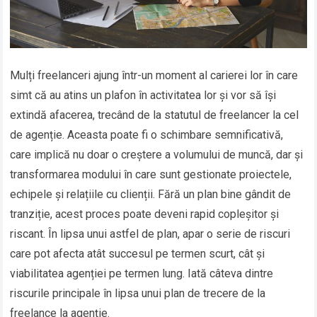
Mulți freelanceri ajung într-un moment al carierei lor în care
simt că au atins un plafon în activitatea lor și vor să își
extindă afacerea, trecând de la statutul de freelancer la cel
de agenție. Aceasta poate fi o schimbare semnificativă,
care implică nu doar o creștere a volumului de muncă, dar și
transformarea modului în care sunt gestionate proiectele,
echipele și relațiile cu clienții. Fără un plan bine gândit de
tranziție, acest proces poate deveni rapid copleșitor și
riscant. În lipsa unui astfel de plan, apar o serie de riscuri
care pot afecta atât succesul pe termen scurt, cât și
viabilitatea agenției pe termen lung. Iată câteva dintre
riscurile principale în lipsa unui plan de trecere de la
freelance la agenție.