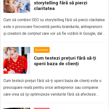
storytelling fără să pierzi
claritatea
Cum să combini SEO cu storytelling fără să pierzi claritatea
este o provocare frecventă pentru brandurile, antreprenorii
și creatorii de conținut care vor să fie vizibili în Google, dar
și…
Business
Cum testezi prețuri fără să-ți
sperii baza de clienți
Cum testezi prețuri fără să-ți sperii baza de clienți este o
preocupare reală pentru orice antreprenor sau companie
care vrea să își optimizeze veniturile fără să afecteze
relația cu publicul….