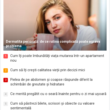
Dermatita periorală: de ce rutina complicată poate agrava
problema
Cum îți poate îmbunătăți viața mutarea într-un apartament
1
nou
Cum să îți crești calitatea vieții prin decizii mici
2
Pielea de pe abdomen și coapse răspunde diferit la
3
schimbări de greutate și hidratare
Ce merită pregătit cu o seară înainte pentru o zi mai ușoară
4
Cum să păstrezi bilete, scrisori și obiecte cu valoare
5
sentimentală