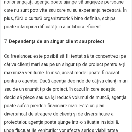
noilor angajați, agenția poate ajunge să angajeze persoane
care nu sunt potrivite sau care nu au experiența necesară. În
plus, fără o cultură organizatorică bine definită, echipa
poate întâmpina dificultăți în a colabora eficient.
Dependența de un singur client sau proiect
Ca freelancer, este posibil să fii tentat să te concentrezi pe
câțiva clienți mari sau pe un singur tip de proiect pentru a-ți
maximiza veniturile. În însă, acest model poate fi riscant
pentru o agenție. Dacă agenția depinde de câțiva clienți mari
sau de un anumit tip de proiect, în cazul în care aceștia
decid să plece sau să își reducă volumul de muncă, agenția
poate suferi pierderi financiare mari. Fără un plan
diversificat de atragere de clienți și de diversificare a
proiectelor, agenția poate ajunge într-o situație instabilă,
unde fluctuațiile veniturilor vor afecta serios viabilitatea