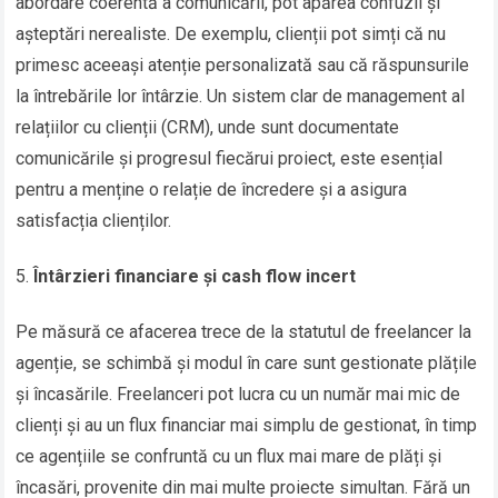
abordare coerentă a comunicării, pot apărea confuzii și
așteptări nerealiste. De exemplu, clienții pot simți că nu
primesc aceeași atenție personalizată sau că răspunsurile
la întrebările lor întârzie. Un sistem clar de management al
relațiilor cu clienții (CRM), unde sunt documentate
comunicările și progresul fiecărui proiect, este esențial
pentru a menține o relație de încredere și a asigura
satisfacția clienților.
Întârzieri financiare și cash flow incert
Pe măsură ce afacerea trece de la statutul de freelancer la
agenție, se schimbă și modul în care sunt gestionate plățile
și încasările. Freelanceri pot lucra cu un număr mai mic de
clienți și au un flux financiar mai simplu de gestionat, în timp
ce agențiile se confruntă cu un flux mai mare de plăți și
încasări, provenite din mai multe proiecte simultan. Fără un