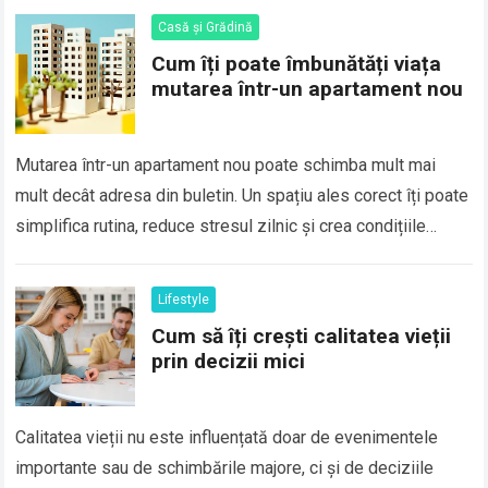
Casă și Grădină
Cum îți poate îmbunătăți viața
mutarea într-un apartament nou
Mutarea într-un apartament nou poate schimba mult mai
mult decât adresa din buletin. Un spațiu ales corect îți poate
simplifica rutina, reduce stresul zilnic și crea condițiile
potrivite pentru odihnă,…
Lifestyle
Cum să îți crești calitatea vieții
prin decizii mici
Calitatea vieții nu este influențată doar de evenimentele
importante sau de schimbările majore, ci și de deciziile