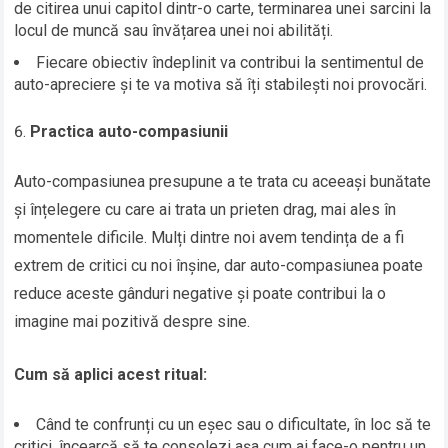
de citirea unui capitol dintr-o carte, terminarea unei sarcini la
locul de muncă sau învățarea unei noi abilități.
Fiecare obiectiv îndeplinit va contribui la sentimentul de
auto-apreciere și te va motiva să îți stabilești noi provocări.
Practica auto-compasiunii
Auto-compasiunea presupune a te trata cu aceeași bunătate
și înțelegere cu care ai trata un prieten drag, mai ales în
momentele dificile. Mulți dintre noi avem tendința de a fi
extrem de critici cu noi înșine, dar auto-compasiunea poate
reduce aceste gânduri negative și poate contribui la o
imagine mai pozitivă despre sine.
Cum să aplici acest ritual:
Când te confrunți cu un eșec sau o dificultate, în loc să te
critici, încearcă să te consolezi așa cum ai face-o pentru un