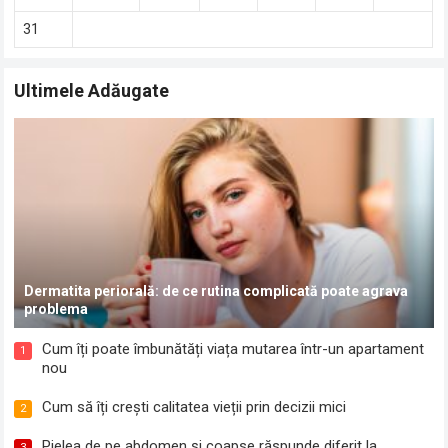
31
Ultimele Adăugate
Dermatita periorală: de ce rutina complicată poate agrava
problema
Cum îți poate îmbunătăți viața mutarea într-un apartament
1
nou
Cum să îți crești calitatea vieții prin decizii mici
2
Pielea de pe abdomen și coapse răspunde diferit la
3