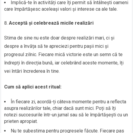
Implică-te în activități care îți permit să întâlnești oameni
care împărtășesc aceleași valori și interese ca ale tale.
Acceptă și celebrează micile realizări
Stima de sine nu este doar despre realizări mari, ci și
despre a învăța să te apreciezi pentru pașii mici și
progresul zilnic. Fiecare mică victorie este un semn că te
îndrepți în direcția bună, iar celebrând aceste momente, îți
vei întări încrederea în tine.
Cum să aplici acest ritual:
În fiecare zi, acordă-ți câteva momente pentru a reflecta
asupra realizărilor tale, chiar dacă sunt mici. Poți să îți
notezi succesurile într-un jurnal sau să le împărtășești cu un
prieten apropiat.
Nu te subestima pentru progresele făcute. Fiecare pas