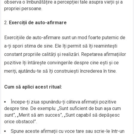
observa o îmbunătățire a percepției tale asupra vieții și a
propriei persoane.
Exerciții de auto-afirmare
Exercițiile de auto-afirmare sunt un mod foarte puternic de
a-ți spori stima de sine. Ele îți permit să îți reamintești
constant propriile calități și realizări. Repetarea afirmațiilor
pozitive îți întărește convingerile despre cine ești și ce
meriți, ajutându-te să îți construiești încrederea în tine.
Cum să aplici acest ritual:
Începe-ți ziua spunându-ți câteva afirmații pozitive
despre tine. De exemplu: „Sunt suficient de bun așa cum
sunt”, „Merit să am succes”, „Sunt capabil să depășesc
orice obstacol”.
Spune aceste afirmații cu voce tare sau scrie-le într-un