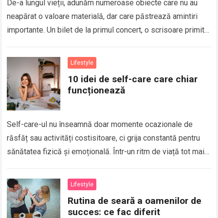
De-a lungul vieții, adunăm numeroase obiecte care nu au
neapărat o valoare materială, dar care păstrează amintiri
importante. Un bilet de la primul concert, o scrisoare primită
de la o…
Lifestyle
10 idei de self-care care chiar
funcționează
Self-care-ul nu înseamnă doar momente ocazionale de
răsfăț sau activități costisitoare, ci grija constantă pentru
sănătatea fizică și emoțională. Într-un ritm de viață tot mai
alert, este ușor să pui…
Lifestyle
Rutina de seară a oamenilor de
succes: ce fac diferit