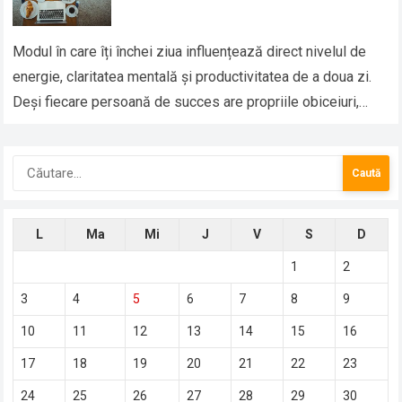
Modul în care îți închei ziua influențează direct nivelul de
energie, claritatea mentală și productivitatea de a doua zi.
Deși fiecare persoană de succes are propriile obiceiuri,
există câteva elemente…
Caută
după:
L
Ma
Mi
J
V
S
D
1
2
3
4
5
6
7
8
9
10
11
12
13
14
15
16
17
18
19
20
21
22
23
24
25
26
27
28
29
30