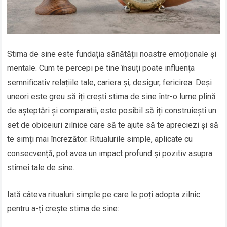
Stima de sine este fundația sănătății noastre emoționale și
mentale. Cum te percepi pe tine însuți poate influența
semnificativ relațiile tale, cariera și, desigur, fericirea. Deși
uneori este greu să îți crești stima de sine într-o lume plină
de așteptări și comparatii, este posibil să îți construiești un
set de obiceiuri zilnice care să te ajute să te apreciezi și să
te simți mai încrezător. Ritualurile simple, aplicate cu
consecvență, pot avea un impact profund și pozitiv asupra
stimei tale de sine.
Iată câteva ritualuri simple pe care le poți adopta zilnic
pentru a-ți crește stima de sine: