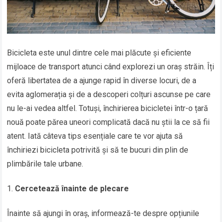
Bicicleta este unul dintre cele mai plăcute și eficiente
mijloace de transport atunci când explorezi un oraș străin. Îți
oferă libertatea de a ajunge rapid în diverse locuri, de a
evita aglomerația și de a descoperi colțuri ascunse pe care
nu le-ai vedea altfel. Totuși, închirierea bicicletei într-o țară
nouă poate părea uneori complicată dacă nu știi la ce să fii
atent. Iată câteva tips esențiale care te vor ajuta să
închiriezi bicicleta potrivită și să te bucuri din plin de
plimbările tale urbane.
Cercetează înainte de plecare
Înainte să ajungi în oraș, informează-te despre opțiunile