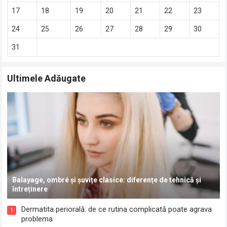
17
18
19
20
21
22
23
24
25
26
27
28
29
30
31
Ultimele Adăugate
Balayage, ombré și șuvițe clasice: diferențe de tehnică și
întreținere
Dermatita periorală: de ce rutina complicată poate agrava
1
problema