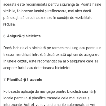
aceasta este recomandată pentru siguranța ta. Poartă haine
vizibile, folosește lumini și reflectoare, mai ales dacă
plănuiești să circuli seara sau în condiții de vizibilitate
redusă.
Asigură-ți bicicleta
Dacă închiriezi o bicicletă pe termen mai lung sau pentru un
traseu mai dificil, întreabă dacă există opțiuni de asigurare.
În unele cazuri, este recomandat să ai o asigurare care să
acopere furtul sau deteriorarea bicicletei.
Planifică-ți traseele
Folosește aplicații de navigație pentru bicicliști sau hărți
locale pentru a-ți planifica traseele cele mai sigure și
interesante. Astfel, vei evita drumurile aglomerate și vei