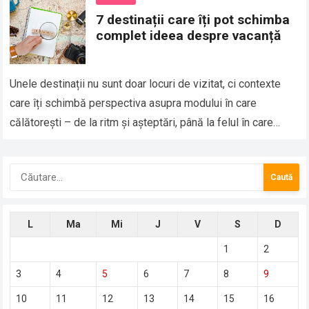
7 destinații care îți pot schimba
complet ideea despre vacanță
Unele destinații nu sunt doar locuri de vizitat, ci contexte
care îți schimbă perspectiva asupra modului în care
călătorești – de la ritm și așteptări, până la felul în care…
Caută
după:
L
Ma
Mi
J
V
S
D
1
2
3
4
5
6
7
8
9
10
11
12
13
14
15
16