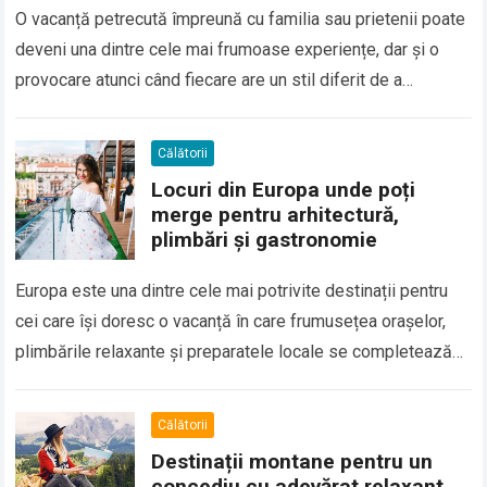
O vacanță petrecută împreună cu familia sau prietenii poate
deveni una dintre cele mai frumoase experiențe, dar și o
provocare atunci când fiecare are un stil diferit de a
călători….
Călătorii
Locuri din Europa unde poți
merge pentru arhitectură,
plimbări și gastronomie
Europa este una dintre cele mai potrivite destinații pentru
cei care își doresc o vacanță în care frumusețea orașelor,
plimbările relaxante și preparatele locale se completează
perfect. Multe dintre cele…
Călătorii
Destinații montane pentru un
concediu cu adevărat relaxant