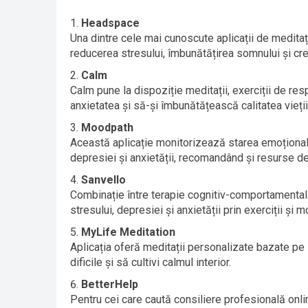
Headspace
Una dintre cele mai cunoscute aplicații de medita
reducerea stresului, îmbunătățirea somnului și cre
Calm
Calm pune la dispoziție meditații, exerciții de resp
anxietatea și să-și îmbunătățească calitatea vieții
Moodpath
Această aplicație monitorizează starea emoțională
depresiei și anxietății, recomandând și resurse de 
Sanvello
Combinație între terapie cognitiv-comportamental
stresului, depresiei și anxietății prin exerciții și m
MyLife Meditation
Aplicația oferă meditații personalizate bazate pe
dificile și să cultivi calmul interior.
BetterHelp
Pentru cei care caută consiliere profesională onlin