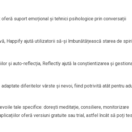
t oferă suport emoțional și tehnici psihologice prin conversații
ivă, Happify ajută utilizatorii să-și îmbunătățească starea de spiri
lor și auto-reflecția, Reflectly ajută la conștientizarea și gestion
ptate diferitelor vârste și nevoi, fiind potrivită atât pentru adul
evoile tale specifice: dorești meditație, consiliere, monitorizare
licațiilor oferă versiuni gratuite sau trial, astfel încât să poți te