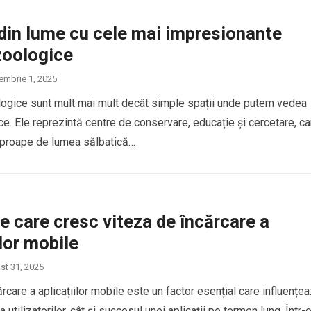
din lume cu cele mai impresionante
zoologice
embrie 1, 2025
logice sunt mult mai mult decât simple spații unde putem vedea
ce. Ele reprezintă centre de conservare, educație și cercetare, ca
aproape de lumea sălbatică…
 care cresc viteza de încărcare a
ilor mobile
st 31, 2025
rcare a aplicațiilor mobile este un factor esențial care influențe
a utilizatorilor, cât și succesul unei aplicații pe termen lung. Într-