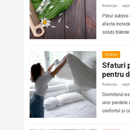
Redacția
·
sept
Părul subțire
afecta încrede
soluții blânde
Diverse
Sfaturi 
pentru 
Redacția
·
sept
Dormitorul est
unor perdele 
confortul și c