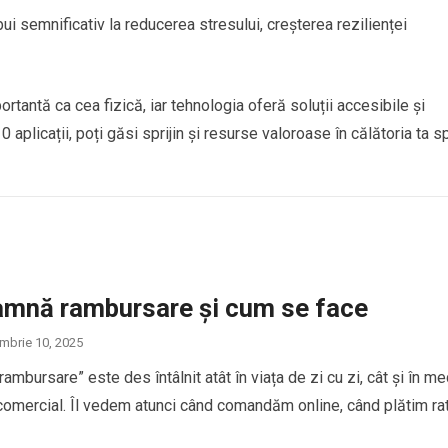
bui semnificativ la reducerea stresului, creșterea rezilienței
rtantă ca cea fizică, iar tehnologia oferă soluții accesibile și
0 aplicații, poți găsi sprijin și resurse valoroase în călătoria ta s
amnă rambursare și cum se face
mbrie 10, 2025
ambursare” este des întâlnit atât în viața de zi cu zi, cât și în me
 comercial. Îl vedem atunci când comandăm online, când plătim ra