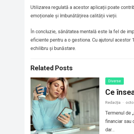
Utilizarea regulată a acestor aplicații poate contri
emoționale și îmbunătățirea calității vieții.
În concluzie, sănătatea mentală este la fel de impo
eficiente pentru a o gestiona. Cu ajutorul acestor 1
echilibru și bunăstare.
Related Posts
Diverse
Ce înse
Redacția
·
octo
Termenul de „r
financiar sau
dar…