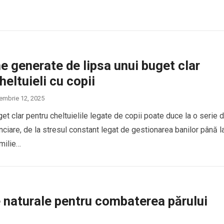
 generate de lipsa unui buget clar
heltuieli cu copii
embrie 12, 2025
et clar pentru cheltuielile legate de copii poate duce la o serie 
nanciare, de la stresul constant legat de gestionarea banilor până l
amilie…
 naturale pentru combaterea părului