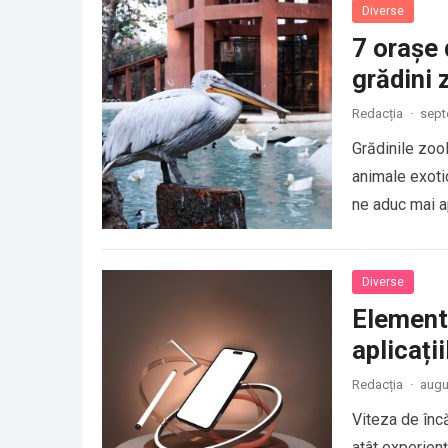
Diverse
7 orașe 
grădini 
Redacția
·
sept
Grădinile zoo
animale exoti
ne aduc mai 
Diverse
Elemente
aplicați
Redacția
·
augu
Viteza de încă
atât experienț