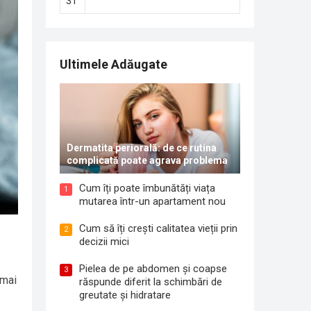
31
Ultimele Adăugate
Dermatita periorală: de ce rutina
complicată poate agrava problema
Cum îți poate îmbunătăți viața
1
mutarea într-un apartament nou
Cum să îți crești calitatea vieții prin
2
decizii mici
Pielea de pe abdomen și coapse
3
 mai
răspunde diferit la schimbări de
greutate și hidratare