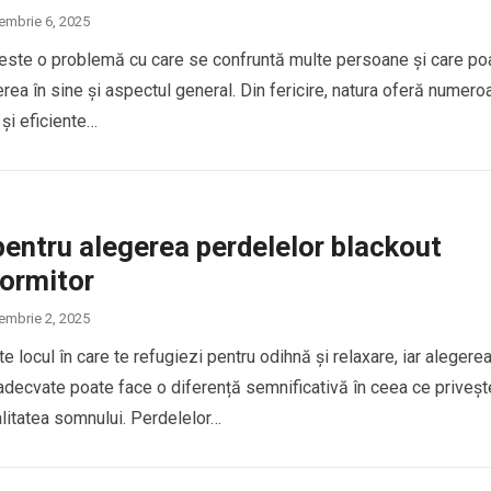
embrie 6, 2025
 este o problemă cu care se confruntă multe persoane și care po
rea în sine și aspectul general. Din fericire, natura oferă numer
 și eficiente…
pentru alegerea perdelelor blackout
dormitor
embrie 2, 2025
e locul în care te refugiezi pentru odihnă și relaxare, iar alegere
adecvate poate face o diferență semnificativă în ceea ce priveșt
alitatea somnului. Perdelelor…