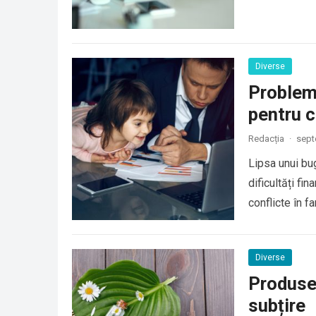
Diverse
Probleme
pentru c
Redacția
·
sept
Lipsa unui bug
dificultăți fi
conflicte în f
Diverse
Produse
subțire