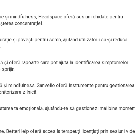
ție și mindfulness, Headspace oferă sesiuni ghidate pentru
șterea concentrației.
irație și povești pentru somn, ajutând utilizatorii să-și reducă
.
 și oferă rapoarte care pot ajuta la identificarea simptomelor
sprijin.
ă și mindfulness, Sanvello oferă instrumente pentru gestionarea
onitorizare zilnică.
 starea ta emoțională, ajutându-te să gestionezi mai bine momen
e, BetterHelp oferă acces la terapeuți licențiați prin sesiuni vide