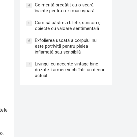
Ce merită pregătit cu o seară
4
înainte pentru o zi mai ușoară
Cum să păstrezi bilete, scrisori și
5
obiecte cu valoare sentimentală
Exfolierea uscată a corpului nu
6
este potrivită pentru pielea
inflamată sau sensibilă
Livingul cu accente vintage bine
7
dozate: farmec vechi într-un decor
actual
tele
o,