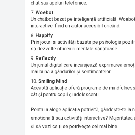
chat sau apeluri telefonice.
Woebot
Un chatbot bazat pe inteligență artificială, Woebo
interactive, fiind un ajutor accesibil oricând.
Happify
Prin jocuri și activități bazate pe psihologia pozit
să dezvolte obiceiuri mentale sănătoase.
Reflectly
Un jurnal digital care încurajează exprimarea emoții
mai bună a gândurilor și sentimentelor.
Smiling Mind
Această aplicație oferă programe de mindfulness ada
cât și pentru copii și adolescenți.
Pentru a alege aplicația potrivită, gândește-te la n
emoțională sau activități interactive? Majoritatea ap
și să vezi ce ți se potrivește cel mai bine.