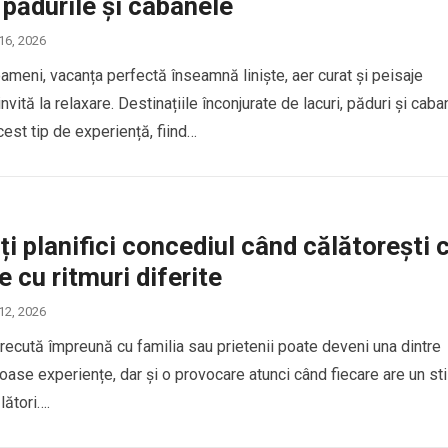
, pădurile și cabanele
 16, 2026
ameni, vacanța perfectă înseamnă liniște, aer curat și peisaje
invită la relaxare. Destinațiile înconjurate de lacuri, păduri și cab
est tip de experiență, fiind…
i planifici concediul când călătorești 
 cu ritmuri diferite
 12, 2026
recută împreună cu familia sau prietenii poate deveni una dintre
ase experiențe, dar și o provocare atunci când fiecare are un sti
lători….