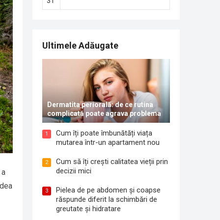
31
Ultimele Adăugate
Dermatita periorală: de ce rutina
complicată poate agrava problema
Cum îți poate îmbunătăți viața
1
mutarea într-un apartament nou
Cum să îți crești calitatea vieții prin
2
decizii mici
 a
 dea
Pielea de pe abdomen și coapse
3
răspunde diferit la schimbări de
greutate și hidratare