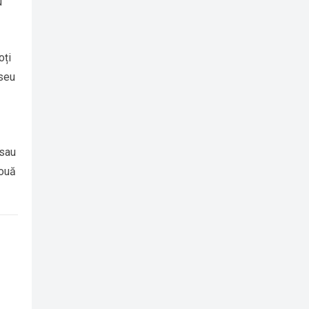
u
oți
aseu
 sau
nouă