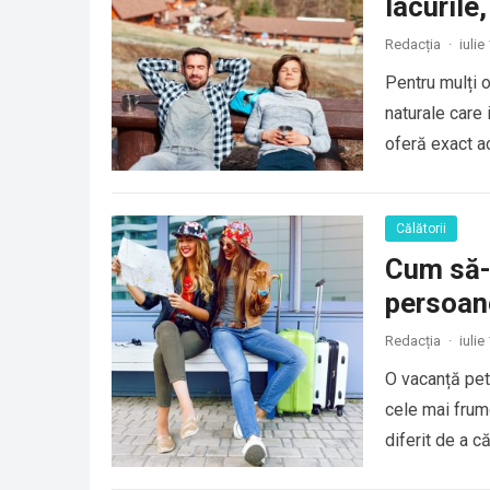
lacurile
Redacția
·
iulie
Pentru mulți o
naturale care 
oferă exact ac
Călătorii
Cum să-ț
persoane
Redacția
·
iulie
O vacanță pet
cele mai frumo
diferit de a că