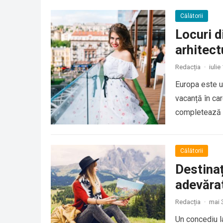
Călătorii
Locuri d
arhitect
Redacția
·
iulie
Europa este un
vacanță în car
completează p
Călătorii
Destina
adevărat
Redacția
·
mai 
Un concediu l