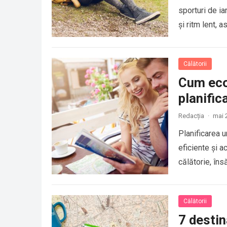
sporturi de ia
și ritm lent, a
Călătorii
Cum eco
planific
Redacția
·
mai 
Planificarea u
eficiente și 
călătorie, îns
Călătorii
7 destin