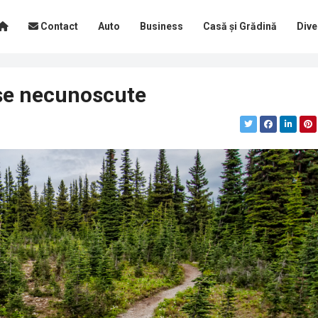
Contact
Auto
Business
Casă și Grădină
Dive
așe necunoscute