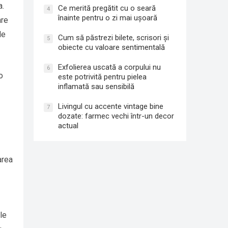
a.
Ce merită pregătit cu o seară
4
înainte pentru o zi mai ușoară
are
de
Cum să păstrezi bilete, scrisori și
5
obiecte cu valoare sentimentală
Exfolierea uscată a corpului nu
6
o
este potrivită pentru pielea
inflamată sau sensibilă
Livingul cu accente vintage bine
7
dozate: farmec vechi într-un decor
actual
area
le