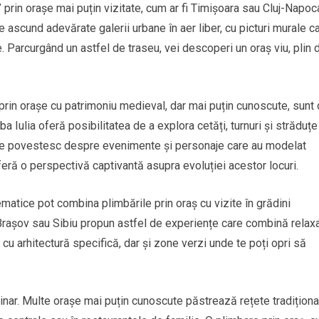
 prin orașe mai puțin vizitate, cum ar fi Timișoara sau Cluj-Napoc
e ascund adevărate galerii urbane în aer liber, cu picturi murale c
. Parcurgând un astfel de traseu, vei descoperi un oraș viu, plin 
 prin orașe cu patrimoniu medieval, dar mai puțin cunoscute, sunt 
 Iulia oferă posibilitatea de a explora cetăți, turnuri și străduțe
durile povestesc despre evenimente și personaje care au modelat
feră o perspectivă captivantă asupra evoluției acestor locuri.
tematice pot combina plimbările prin oraș cu vizite în grădini
a Brașov sau Sibiu propun astfel de experiențe care combină relax
i cu arhitectură specifică, dar și zone verzi unde te poți opri să
linar. Multe orașe mai puțin cunoscute păstrează rețete tradiționa