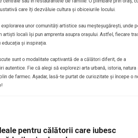
le centrale sau în restaurantele de familie. O plimbare prin oraș, c
stativă care îți dezvăluie cultura și obiceiurile locului.
și explorarea unor comunități artistice sau meșteșugărești, unde p
rtiști locali își pun amprenta asupra orașului. Astfel, fiecare tr
educația și inspirația.
cute sunt o modalitate captivantă de a călători diferit, de a
i autentice. Fie că alegi să explorezi arta urbană, istoria, natura
lin de farmec. Așadar, lasă-te purtat de curiozitate și începe o 
e!
deale pentru călătorii care iubesc