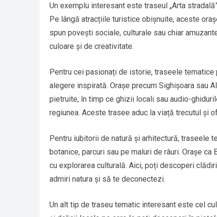
Un exemplu interesant este traseul „Arta stradală”
Pe lângă atracțiile turistice obișnuite, aceste oraș
spun povești sociale, culturale sau chiar amuzante
culoare și de creativitate.
Pentru cei pasionați de istorie, traseele tematice
alegere inspirată. Orașe precum Sighișoara sau Alba
pietruite, în timp ce ghizii locali sau audio-ghi
regiunea. Aceste trasee aduc la viață trecutul și o
Pentru iubitorii de natură și arhitectură, traseele 
botanice, parcuri sau pe maluri de râuri. Orașe c
cu explorarea culturală. Aici, poți descoperi clădir
admiri natura și să te deconectezi.
Un alt tip de traseu tematic interesant este cel cu