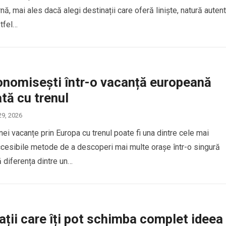
rnă, mai ales dacă alegi destinații care oferă liniște, natură auten
stfel…
nomisești într-o vacanță europeană
ată cu trenul
29, 2026
nei vacanțe prin Europa cu trenul poate fi una dintre cele mai
accesibile metode de a descoperi mai multe orașe într-o singură
ă diferența dintre un…
ații care îți pot schimba complet ideea