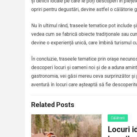
și delicii locale pe care le poți descoperi în piețe
opriri pentru degustări, devine astfel o călătorie gu
Nu în ultimul rând, traseele tematice pot include 
vedea cum se fabrică obiecte tradiționale sau cum a
devine o experiență unică, care îmbină turismul cu 
În concluzie, traseele tematice prin orașe necunos
descoperi locuri și oameni noi și de a aduna amintir
gastronomia, vei găsi mereu ceva surprinzător și p
aventură în locuri care așteaptă să fie descoperit
Related Posts
Călătorii
Locuri i