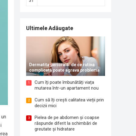
31
Ultimele Adăugate
Dermatita periorală: de ce rutina
complicată poate agrava problema
Cum îți poate îmbunătăți viața
1
mutarea într-un apartament nou
Cum să îți crești calitatea vieții prin
2
decizii mici
 un
Pielea de pe abdomen și coapse
3
răspunde diferit la schimbări de
i
greutate și hidratare
erea