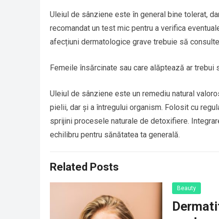
Uleiul de sânziene este în general bine tolerat, da
recomandat un test mic pentru a verifica eventuale
afecțiuni dermatologice grave trebuie să consulte 
Femeile însărcinate sau care alăptează ar trebui să
Uleiul de sânziene este un remediu natural valoros
pielii, dar și a întregului organism. Folosit cu regul
sprijini procesele naturale de detoxifiere. Integrar
echilibru pentru sănătatea ta generală.
Related Posts
Beauty
Dermatit