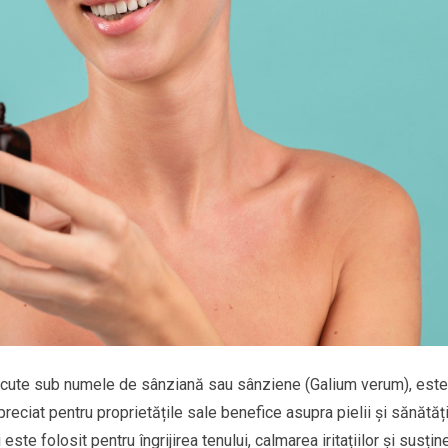
noscute sub numele de sânziană sau sânziene (Galium verum), este
preciat pentru proprietățile sale benefice asupra pielii și sănătăți
este folosit pentru îngrijirea tenului, calmarea iritațiilor și susțin