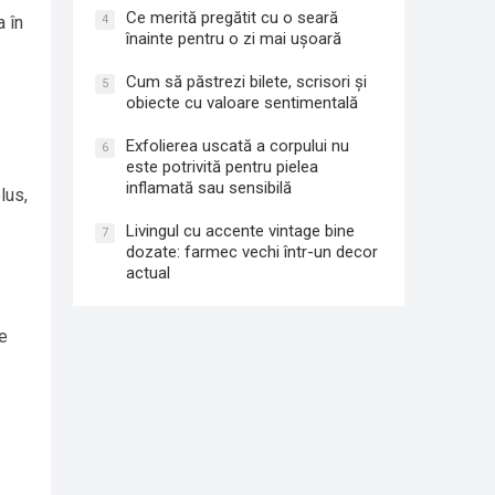
Ce merită pregătit cu o seară
a în
4
înainte pentru o zi mai ușoară
Cum să păstrezi bilete, scrisori și
5
obiecte cu valoare sentimentală
Exfolierea uscată a corpului nu
6
este potrivită pentru pielea
inflamată sau sensibilă
lus,
Livingul cu accente vintage bine
7
dozate: farmec vechi într-un decor
actual
De