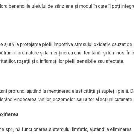
ora beneficiile uleiului de sânziene și modul în care îl poți integr
e ajută la protejarea pielii împotriva stresului oxidativ, cauzat de
bătrânirii premature și la menținerea unui ten tânăr și luminos. În p
itațiilor, roșeții și a inflamațiilor pielii sensibile sau afectate.
ant profund, ajutând la menținerea elasticității și supleții pielii. 
rând vindecarea rănilor, eczemelor sau altor afecțiuni cutanate.
oxifierea
ne sprijină funcționarea sistemului limfatic, ajutând la eliminarea