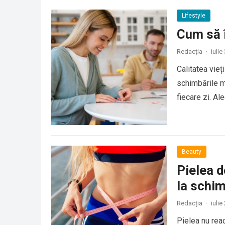
Lifestyle
Cum să îț
Redacția
·
iulie
Calitatea vie
schimbările ma
fiecare zi. Al
Beauty
Pielea d
la schim
Redacția
·
iulie
Pielea nu reac