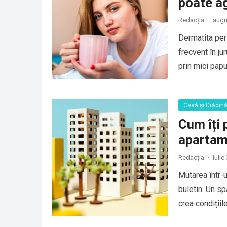
poate a
Redacția
·
augu
Dermatita peri
frecvent în ju
prin mici pap
Casă și Grădin
Cum îți 
apartam
Redacția
·
iulie
Mutarea într-
buletin. Un sp
crea condițiil