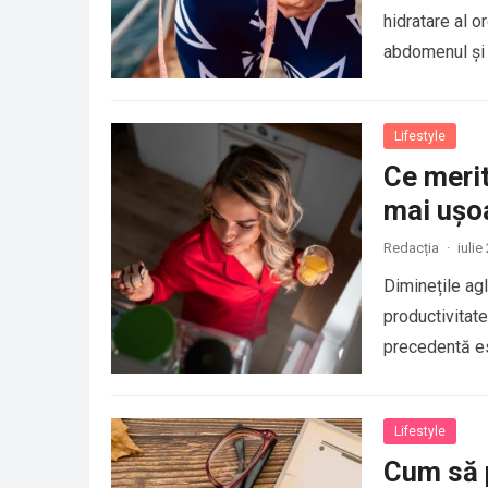
hidratare al 
abdomenul și
Lifestyle
Ce merit
mai ușo
Redacția
·
iulie
Diminețile agl
productivitate
precedentă es
Lifestyle
Cum să p