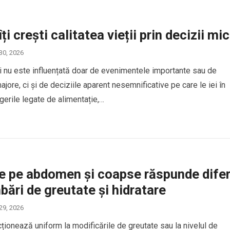
i crești calitatea vieții prin decizii mic
 30, 2026
ții nu este influențată doar de evenimentele importante sau de
jore, ci și de deciziile aparent nesemnificative pe care le iei în
egerile legate de alimentație,…
e pe abdomen și coapse răspunde difer
bări de greutate și hidratare
 29, 2026
ționează uniform la modificările de greutate sau la nivelul de