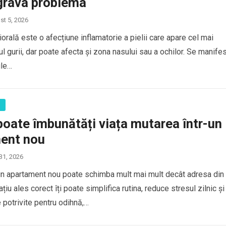
grava problema
st 5, 2026
orală este o afecțiune inflamatorie a pielii care apare cel mai
rul gurii, dar poate afecta și zona nasului sau a ochilor. Se manife
ule…
ă
poate îmbunătăți viața mutarea într-un
ent nou
 31, 2026
un apartament nou poate schimba mult mai mult decât adresa din
ațiu ales corect îți poate simplifica rutina, reduce stresul zilnic și
e potrivite pentru odihnă,…