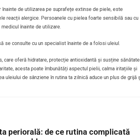
r înainte de utilizarea pe suprafețe extinse de piele, este
le reacții alergice. Persoanele cu pielea foarte sensibilă sau cu
medicul înainte de utilizare.
 se consulte cu un specialist înainte de a folosi uleiul.
, care oferă hidratare, protecție antioxidantă și susține sănătat
aritate, acesta poate îmbunătăți aspectul pielii, calma iritațiile și
ea uleiului de sânziene în rutina ta zilnică aduce un plus de grijă ș
a periorală: de ce rutina complicată