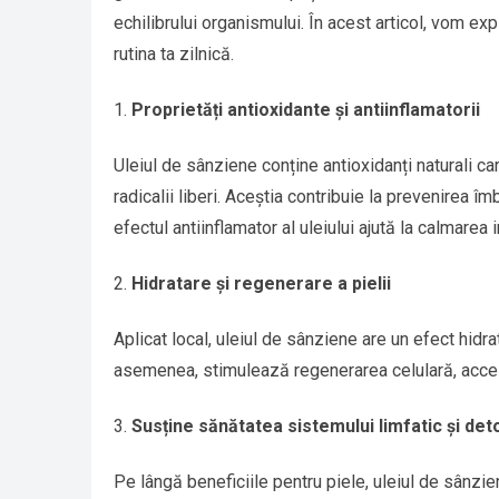
echilibrului organismului. În acest articol, vom expl
rutina ta zilnică.
Proprietăți antioxidante și antiinflamatorii
Uleiul de sânziene conține antioxidanți naturali car
radicalii liberi. Aceștia contribuie la prevenirea îm
efectul antiinflamator al uleiului ajută la calmarea ir
Hidratare și regenerare a pielii
Aplicat local, uleiul de sânziene are un efect hidrat
asemenea, stimulează regenerarea celulară, accele
Susține sănătatea sistemului limfatic și det
Pe lângă beneficiile pentru piele, uleiul de sânzie