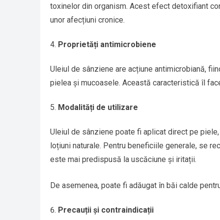
toxinelor din organism. Acest efect detoxifiant con
unor afecțiuni cronice.
Proprietăți antimicrobiene
Uleiul de sânziene are acțiune antimicrobiană, fiin
pielea și mucoasele. Această caracteristică îl face 
Modalități de utilizare
Uleiul de sânziene poate fi aplicat direct pe piele
loțiuni naturale. Pentru beneficiile generale, se r
este mai predispusă la uscăciune și iritații.
De asemenea, poate fi adăugat în băi calde pentru u
Precauții și contraindicații