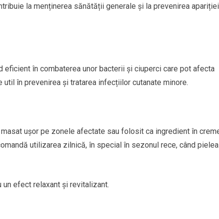
tribuie la menținerea sănătății generale și la prevenirea apariției
d eficient în combaterea unor bacterii și ciuperci care pot afecta
util în prevenirea și tratarea infecțiilor cutanate minore.
, masat ușor pe zonele afectate sau folosit ca ingredient în creme
ecomandă utilizarea zilnică, în special în sezonul rece, când pielea
n efect relaxant și revitalizant.