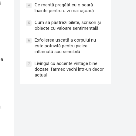
i
Ce merită pregătit cu o seară
4
înainte pentru o zi mai ușoară
Cum să păstrezi bilete, scrisori și
5
obiecte cu valoare sentimentală
Exfolierea uscată a corpului nu
6
este potrivită pentru pielea
inflamată sau sensibilă
ea
Livingul cu accente vintage bine
7
dozate: farmec vechi într-un decor
actual
,