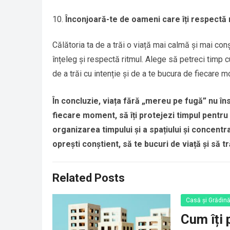
Înconjoară-te de oameni care îți respectă 
Călătoria ta de a trăi o viață mai calmă și mai con
înțeleg și respectă ritmul. Alege să petreci timp c
de a trăi cu intenție și de a te bucura de fiecare 
În concluzie, viața fără „mereu pe fugă” nu înse
fiecare moment, să îți protejezi timpul pentru t
organizarea timpului și a spațiului și concent
oprești conștient, să te bucuri de viață și să tr
Related Posts
Casă și Grădin
Cum îți 