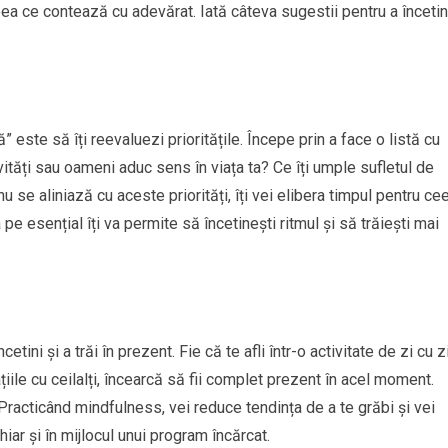
eea ce contează cu adevărat. Iată câteva sugestii pentru a încetin
 este să îți reevaluezi prioritățile. Începe prin a face o listă cu
ități sau oameni aduc sens în viața ta? Ce îți umple sufletul de
 se aliniază cu aceste priorități, îți vei elibera timpul pentru ce
 pe esențial îți va permite să încetinești ritmul și să trăiești mai
ini și a trăi în prezent. Fie că te afli într-o activitate de zi cu zi
iile cu ceilalți, încearcă să fii complet prezent în acel moment.
 Practicând mindfulness, vei reduce tendința de a te grăbi și vei
iar și în mijlocul unui program încărcat.