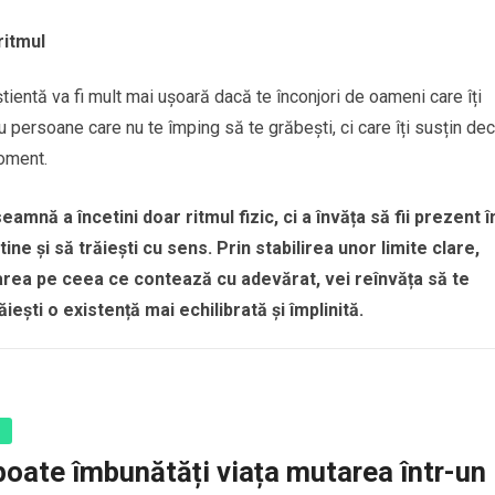
ritmul
știentă va fi mult mai ușoară dacă te înconjori de oameni care îți
u persoane care nu te împing să te grăbești, ci care îți susțin dec
moment.
amnă a încetini doar ritmul fizic, ci a învăța să fii prezent î
ine și să trăiești cu sens. Prin stabilirea unor limite clare,
rarea pe ceea ce contează cu adevărat, vei reînvăța să te
ăiești o existență mai echilibrată și împlinită.
ă
poate îmbunătăți viața mutarea într-un