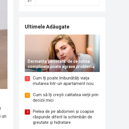
31
Ultimele Adăugate
Dermatita periorală: de ce rutina
complicată poate agrava problema
Cum îți poate îmbunătăți viața
1
mutarea într-un apartament nou
Cum să îți crești calitatea vieții prin
2
decizii mici
s
Pielea de pe abdomen și coapse
3
i un
răspunde diferit la schimbări de
greutate și hidratare