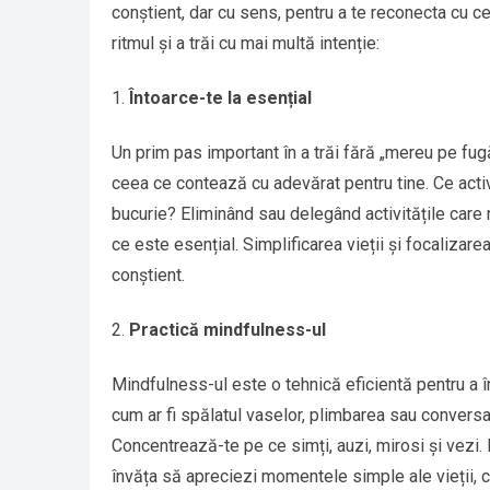
conștient, dar cu sens, pentru a te reconecta cu c
ritmul și a trăi cu mai multă intenție:
Întoarce-te la esențial
Un prim pas important în a trăi fără „mereu pe fugă”
ceea ce contează cu adevărat pentru tine. Ce activ
bucurie? Eliminând sau delegând activitățile care nu
ce este esențial. Simplificarea vieții și focalizarea
conștient.
Practică mindfulness-ul
Mindfulness-ul este o tehnică eficientă pentru a încet
cum ar fi spălatul vaselor, plimbarea sau conversaț
Concentrează-te pe ce simți, auzi, mirosi și vezi.
învăța să apreciezi momentele simple ale vieții, ch