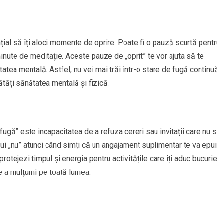
nțial să îți aloci momente de oprire. Poate fi o pauză scurtă pentr
minute de meditație. Aceste pauze de „oprit” te vor ajuta să te
ritatea mentală. Astfel, nu vei mai trăi într-o stare de fugă continuă
ătăți sănătatea mentală și fizică.
ugă” este incapacitatea de a refuza cereri sau invitații care nu s
 spui „nu” atunci când simți că un angajament suplimentar te va epu
 protejezi timpul și energia pentru activitățile care îți aduc bucurie
 de a mulțumi pe toată lumea.