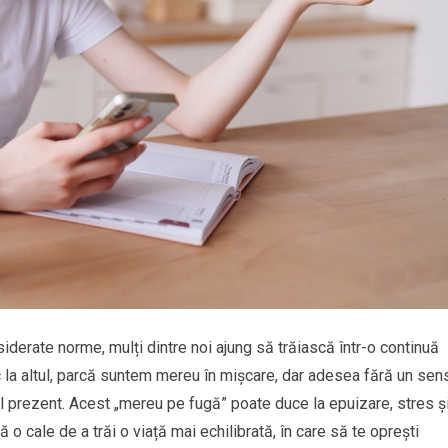
nsiderate norme, mulți dintre noi ajung să trăiască într-o continuă
loc la altul, parcă suntem mereu în mișcare, dar adesea fără un sen
 prezent. Acest „mereu pe fugă” poate duce la epuizare, stres ș
o cale de a trăi o viață mai echilibrată, în care să te oprești