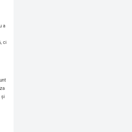
u a
, ci
unt
iza
 și