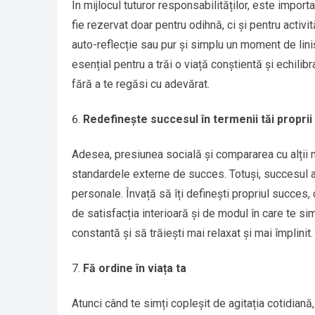
În mijlocul tuturor responsabilităților, este import
fie rezervat doar pentru odihnă, ci și pentru activ
auto-reflecție sau pur și simplu un moment de liniș
esențial pentru a trăi o viață conștientă și echilib
fără a te regăsi cu adevărat.
Redefinește succesul în termenii tăi proprii
Adesea, presiunea socială și compararea cu alții ne
standardele externe de succes. Totuși, succesul ad
personale. Învață să îți definești propriul succes,
de satisfacția interioară și de modul în care te sim
constantă și să trăiești mai relaxat și mai împlinit.
Fă ordine în viața ta
Atunci când te simți copleșit de agitația cotidiană