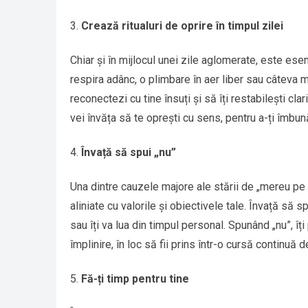
Crează ritualuri de oprire în timpul zilei
Chiar și în mijlocul unei zile aglomerate, este ese
respira adânc, o plimbare în aer liber sau câteva 
reconectezi cu tine însuți și să îți restabilești cla
vei învăța să te oprești cu sens, pentru a-ți îmbun
Învață să spui „nu”
Una dintre cauzele majore ale stării de „mereu pe f
aliniate cu valorile și obiectivele tale. Învață să
sau îți va lua din timpul personal. Spunând „nu”, îți
împlinire, în loc să fii prins într-o cursă continuă
Fă-ți timp pentru tine