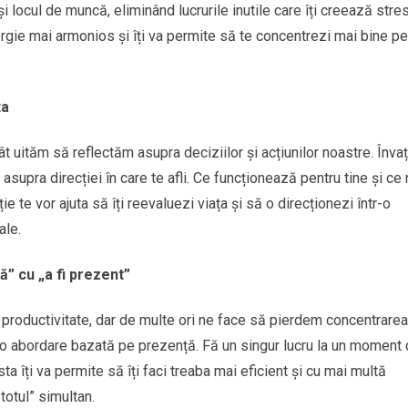
i locul de muncă, eliminând lucrurile inutile care îți creează stres
ergie mai armonios și îți va permite să te concentrezi mai bine pe
ta
ât uităm să reflectăm asupra deciziilor și acțiunilor noastre. Înva
 asupra direcției în care te afli. Ce funcționează pentru tine și ce
te vor ajuta să îți reevaluezi viața și să o direcționezi într-o
ale.
ă” cu „a fi prezent”
roductivitate, dar de multe ori ne face să pierdem concentrarea
cu o abordare bazată pe prezență. Fă un singur lucru la un moment 
a îți va permite să îți faci treaba mai eficient și cu mai multă
totul” simultan.