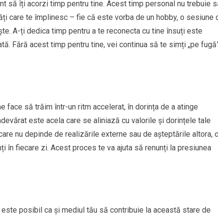
ant să îți acorzi timp pentru tine. Acest timp personal nu trebuie 
ități care te împlinesc – fie că este vorba de un hobby, o sesiune 
te. A-ți dedica timp pentru a te reconecta cu tine însuți este
rată. Fără acest timp pentru tine, vei continua să te simți „pe fugă”
 face să trăim într-un ritm accelerat, în dorința de a atinge
evărat este acela care se aliniază cu valorile și dorințele tale
 care nu depinde de realizările externe sau de așteptările altora, c
ți în fiecare zi. Acest proces te va ajuta să renunți la presiunea
, este posibil ca și mediul tău să contribuie la această stare de