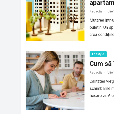
apartam
Redacția
·
iulie
Mutarea într-
buletin. Un sp
crea condițiil
Lifestyle
Cum să îț
Redacția
·
iulie
Calitatea vie
schimbările ma
fiecare zi. Al