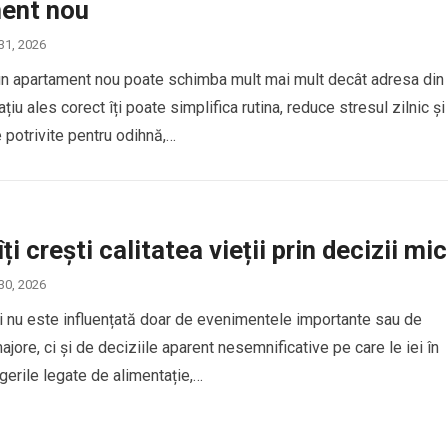
ent nou
 31, 2026
un apartament nou poate schimba mult mai mult decât adresa din
ațiu ales corect îți poate simplifica rutina, reduce stresul zilnic și
e potrivite pentru odihnă,…
i crești calitatea vieții prin decizii mic
 30, 2026
ții nu este influențată doar de evenimentele importante sau de
jore, ci și de deciziile aparent nesemnificative pe care le iei în
egerile legate de alimentație,…