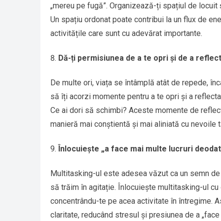
„mereu pe fugă”. Organizează-ți spațiul de locuit ș
Un spațiu ordonat poate contribui la un flux de en
activitățile care sunt cu adevărat importante.
Dă-ți permisiunea de a te opri și de a reflec
De multe ori, viața se întâmplă atât de repede, înc
să îți acorzi momente pentru a te opri și a reflecta
Ce ai dori să schimbi? Aceste momente de reflecție 
manieră mai conștientă și mai aliniată cu nevoile t
Înlocuiește „a face mai multe lucruri deodat
Multitasking-ul este adesea văzut ca un semn de p
să trăim în agitație. Înlocuiește multitasking-ul 
concentrându-te pe acea activitate în întregime. Ast
claritate, reducând stresul și presiunea de a „face 