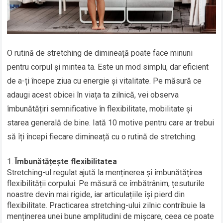
O rutină de stretching de dimineață poate face minuni
pentru corpul și mintea ta. Este un mod simplu, dar eficient
de a-ți începe ziua cu energie și vitalitate. Pe măsură ce
adaugi acest obicei în viața ta zilnică, vei observa
îmbunătățiri semnificative în flexibilitate, mobilitate și
starea generală de bine. Iată 10 motive pentru care ar trebui
să îți începi fiecare dimineață cu o rutină de stretching.
Îmbunătățește flexibilitatea
Stretching-ul regulat ajută la menținerea și îmbunătățirea
flexibilității corpului. Pe măsură ce îmbătrânim, țesuturile
noastre devin mai rigide, iar articulațiile își pierd din
flexibilitate. Practicarea stretching-ului zilnic contribuie la
menținerea unei bune amplitudini de mișcare, ceea ce poate