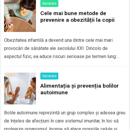
Sănătate
Cele mai bune metode de
prevenire a obezității la copii
Obezitatea infantilă a devenit una dintre cele mai mari
provocări de sănătate ale secolului XXI. Dincolo de
aspectul fizic, ea aduce riscuri serioase pe termen lung:
diabet de tip 2,…
Sănătate
Alimentația și prevenția bolilor
autoimune
Bolile autoimune reprezintă un grup complex și adesea greu
de înțeles de afecțiuni în care sistemul imunitar, în loc să
protejeze organismul, începe să atace propriile celule și