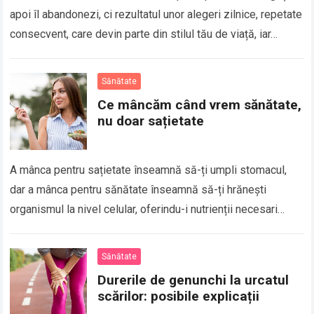
apoi îl abandonezi, ci rezultatul unor alegeri zilnice, repetate
consecvent, care devin parte din stilul tău de viață, iar…
Sănătate
Ce mâncăm când vrem sănătate,
nu doar sațietate
A mânca pentru sațietate înseamnă să-ți umpli stomacul,
dar a mânca pentru sănătate înseamnă să-ți hrănești
organismul la nivel celular, oferindu-i nutrienții necesari
pentru energie, imunitate, echilibru hormonal și funcționare…
Sănătate
Durerile de genunchi la urcatul
scărilor: posibile explicații