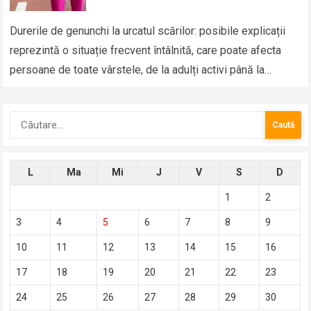
Durerile de genunchi la urcatul scărilor: posibile explicații
reprezintă o situație frecvent întâlnită, care poate afecta
persoane de toate vârstele, de la adulți activi până la
persoane sedentare sau în…
Caută
după:
L
Ma
Mi
J
V
S
D
1
2
3
4
5
6
7
8
9
10
11
12
13
14
15
16
17
18
19
20
21
22
23
24
25
26
27
28
29
30