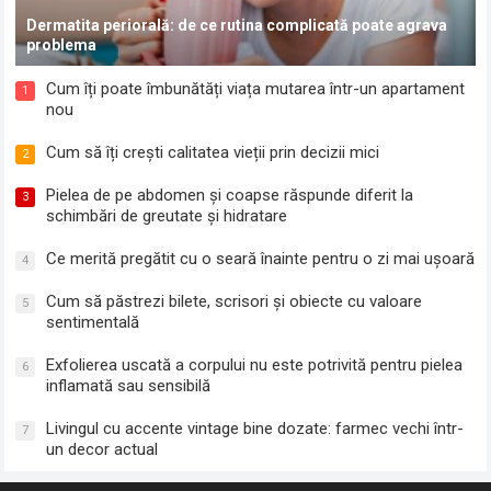
Dermatita periorală: de ce rutina complicată poate agrava
problema
Cum îți poate îmbunătăți viața mutarea într-un apartament
1
nou
Cum să îți crești calitatea vieții prin decizii mici
2
Pielea de pe abdomen și coapse răspunde diferit la
3
schimbări de greutate și hidratare
Ce merită pregătit cu o seară înainte pentru o zi mai ușoară
4
Cum să păstrezi bilete, scrisori și obiecte cu valoare
5
sentimentală
Exfolierea uscată a corpului nu este potrivită pentru pielea
6
inflamată sau sensibilă
Livingul cu accente vintage bine dozate: farmec vechi într-
7
un decor actual