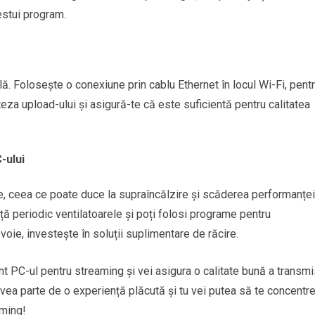
estui program.
ă. Folosește o conexiune prin cablu Ethernet în locul Wi-Fi, pent
teza upload-ului și asigură-te că este suficientă pentru calitatea
-ului
, ceea ce poate duce la supraîncălzire și scăderea performanței
ță periodic ventilatoarele și poți folosi programe pentru
ie, investește în soluții suplimentare de răcire.
nt PC-ul pentru streaming și vei asigura o calitate bună a transmi
r avea parte de o experiență plăcută și tu vei putea să te concentr
aming!