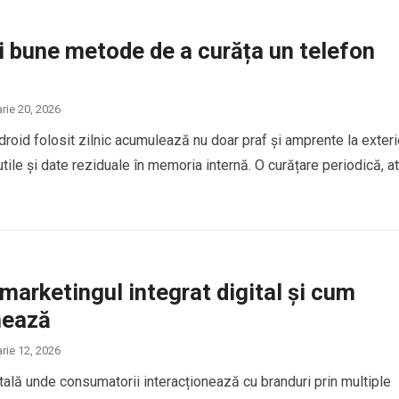
i bune metode de a curăța un telefon
arie 20, 2026
roid folosit zilnic acumulează nu doar praf și amprente la exteri
inutile și date reziduale în memoria internă. O curățare periodică, a
marketingul integrat digital și cum
nează
arie 12, 2026
itală unde consumatorii interacționează cu branduri prin multiple