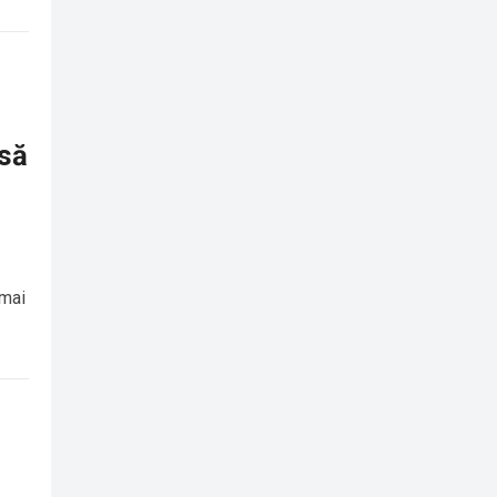
rsă
 mai