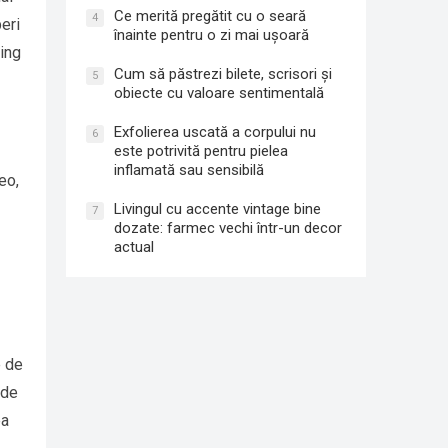
Ce merită pregătit cu o seară
4
eri
înainte pentru o zi mai ușoară
ming
Cum să păstrezi bilete, scrisori și
5
obiecte cu valoare sentimentală
Exfolierea uscată a corpului nu
6
este potrivită pentru pielea
inflamată sau sensibilă
eo,
Livingul cu accente vintage bine
7
dozate: farmec vechi într-un decor
actual
e de
 de
ea