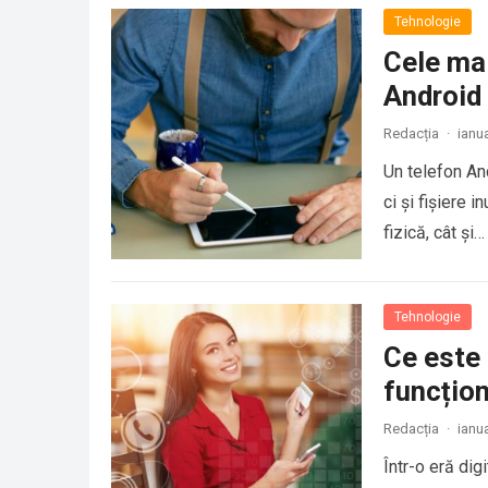
Tehnologie
Cele ma
Android
Redacția
·
ianu
Un telefon And
ci și fișiere 
fizică, cât și…
Tehnologie
Ce este 
funcțio
Redacția
·
ianu
Într-o eră dig