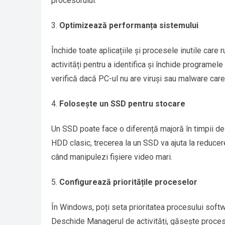
procesorului.
Optimizează performanța sistemului
Închide toate aplicațiile și procesele inutile care
activități pentru a identifica și închide programe
verifică dacă PC-ul nu are viruși sau malware car
Folosește un SSD pentru stocare
Un SSD poate face o diferență majoră în timpii de î
HDD clasic, trecerea la un SSD va ajuta la reducere
când manipulezi fișiere video mari.
Configurează prioritățile proceselor
În Windows, poți seta prioritatea procesului soft
Deschide Managerul de activități, găsește procesu