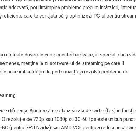
ație adecvată, poți întâmpina probleme precum întârzieri, întrerup
 și eficiente care te vor ajuta să-ți optimizezi PC-ul pentru strea
guri că toate driverele componentei hardware, în special placa vid
asemenea, menține la zi software-ul de streaming pe care îl
zările aduc îmbunătățiri de performanță și rezolvă probleme de
reaming
ce diferența. Ajustează rezoluția și rata de cadre (fps) în funcți
net. O rezoluție de 720p sau 1080p cu 30-60 fps este un bun punct
VENC (pentru GPU Nvidia) sau AMD VCE pentru a reduce încărcar