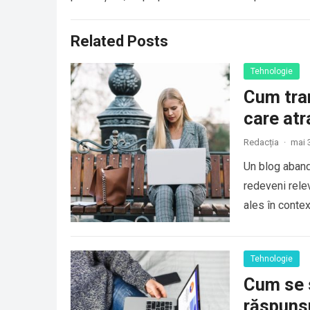
Related Posts
Tehnologie
Cum tra
care atr
Redacția
·
mai 
Un blog abando
redeveni relev
ales în contex
Tehnologie
Cum se 
răspunsu