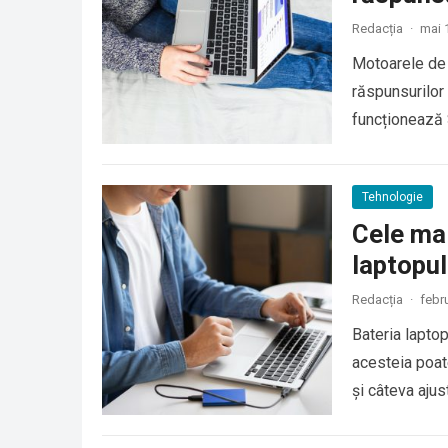
Redacția
·
mai 
Motoarele de c
răspunsurilor
funcționează S
Tehnologie
Cele mai
laptopul
Redacția
·
febr
Bateria laptop
acesteia poat
și câteva ajus