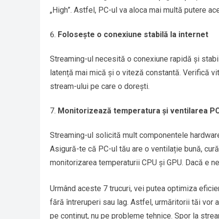
„High”. Astfel, PC-ul va aloca mai multă putere ac
Folosește o conexiune stabilă la internet
Streaming-ul necesită o conexiune rapidă și stabil
latență mai mică și o viteză constantă. Verifică vi
stream-ului pe care o dorești.
Monitorizează temperatura și ventilarea PC
Streaming-ul solicită mult componentele hardware
Asigură-te că PC-ul tău are o ventilație bună, cură
monitorizarea temperaturii CPU și GPU. Dacă e nevo
Urmând aceste 7 trucuri, vei putea optimiza eficie
fără întreruperi sau lag. Astfel, urmăritorii tăi vo
pe conținut, nu pe probleme tehnice. Spor la stre