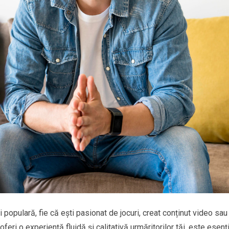
 populară, fie că ești pasionat de jocuri, creat conținut video sau
feri o experiență fluidă și calitativă urmăritorilor tăi, este esenți