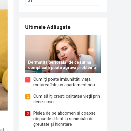
31
Ultimele Adăugate
Dermatita periorală: de ce rutina
complicată poate agrava problema
Cum îți poate îmbunătăți viața
1
mutarea într-un apartament nou
Cum să îți crești calitatea vieții prin
2
decizii mici
Pielea de pe abdomen și coapse
3
răspunde diferit la schimbări de
greutate și hidratare
al