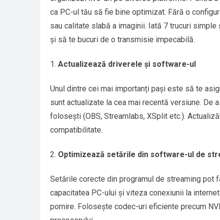
ca PC-ul tău să fie bine optimizat. Fără o configur
sau calitate slabă a imaginii. Iată 7 trucuri simple
și să te bucuri de o transmisie impecabilă.
Actualizează driverele și software-ul
Unul dintre cei mai importanți pași este să te asi
sunt actualizate la cea mai recentă versiune. De 
folosești (OBS, Streamlabs, XSplit etc.). Actuali
compatibilitate.
Optimizează setările din software-ul de st
Setările corecte din programul de streaming pot fa
capacitatea PC-ului și viteza conexiunii la inter
pornire. Folosește codec-uri eficiente precum N