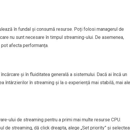
 rulează în fundal și consumă resurse. Poți folosi managerul de
le care nu sunt necesare în timpul streaming-ului. De asemenea,
e pot afecta performanța.
ncărcare și în fluiditatea generală a sistemului. Dacă ai încă un
a întârzierilor în streaming și la o experiență mai stabilă, mai al
ware-ului de streaming pentru a primi mai multe resurse CPU.
l de streaming, dă click dreapta, alege „Set priority” și selecte