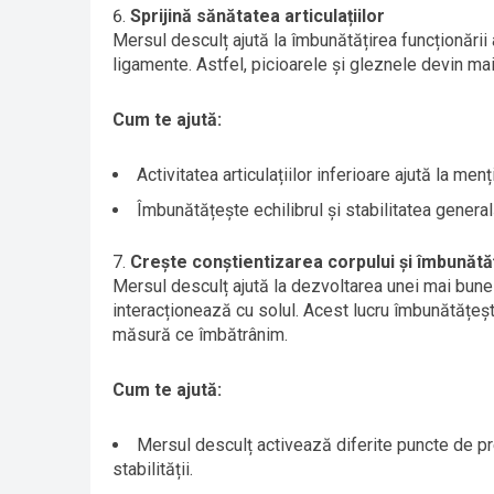
Sprijină sănătatea articulațiilor
Mersul desculț ajută la îmbunătățirea funcționării 
ligamente. Astfel, picioarele și gleznele devin mai 
Cum te ajută:
Activitatea articulațiilor inferioare ajută la menți
Îmbunătățește echilibrul și stabilitatea general
Crește conștientizarea corpului și îmbunătăț
Mersul desculț ajută la dezvoltarea unei mai bune c
interacționează cu solul. Acest lucru îmbunătățeșt
măsură ce îmbătrânim.
Cum te ajută:
Mersul desculț activează diferite puncte de pres
stabilității.