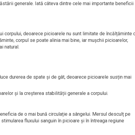
ăstării generale. Iată câteva dintre cele mai importante beneficii 
ui corpului, deoarece picioarele nu sunt limitate de încălțăminte 
inte, corpul se poate alinia mai bine, iar mușchii picioarelor,
i natural.
duce durerea de spate și de gât, deoarece picioarele susțin mai
arelor și la creșterea stabilității generale a corpului.
eneficia de o mai bună circulație a sângelui. Mersul desculț pe
a stimularea fluxului sanguin în picioare și în întreaga regiune