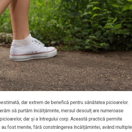
estimată, dar extrem de benefică pentru sănătatea picioarelor.
preferăm să purtăm încălțăminte, mersul desculț are numeroase
cioarelor, dar și a întregului corp. Această practică permite
 au fost menite, fără constrângerea încălțămintei, având multiple