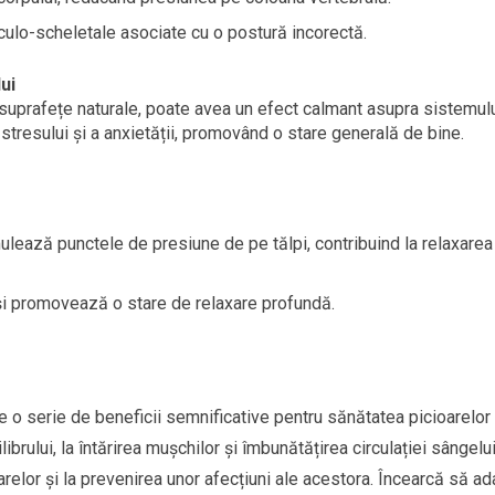
culo-scheletale asociate cu o postură incorectă.
ui
e suprafețe naturale, poate avea un efect calmant asupra sistemul
stresului și a anxietății, promovând o stare generală de bine.
mulează punctele de presiune de pe tălpi, contribuind la relaxarea
 și promovează o stare de relaxare profundă.
 o serie de beneficii semnificative pentru sănătatea picioarelor 
librului, la întărirea mușchilor și îmbunătățirea circulației sângelui
relor și la prevenirea unor afecțiuni ale acestora. Încearcă să ad