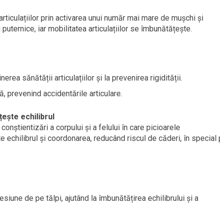
articulațiilor prin activarea unui număr mai mare de mușchi și
puternice, iar mobilitatea articulațiilor se îmbunătățește.
nerea sănătății articulațiilor și la prevenirea rigidității.
ă, prevenind accidentările articulare.
ește echilibrul
onștientizări a corpului și a felului în care picioarele
e echilibrul și coordonarea, reducând riscul de căderi, în special
iune de pe tălpi, ajutând la îmbunătățirea echilibrului și a