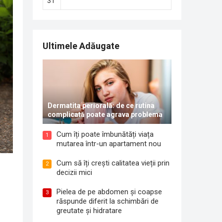
31
Ultimele Adăugate
Dermatita periorală: de ce rutina
complicată poate agrava problema
Cum îți poate îmbunătăți viața
1
mutarea într-un apartament nou
Cum să îți crești calitatea vieții prin
2
decizii mici
Pielea de pe abdomen și coapse
3
răspunde diferit la schimbări de
greutate și hidratare