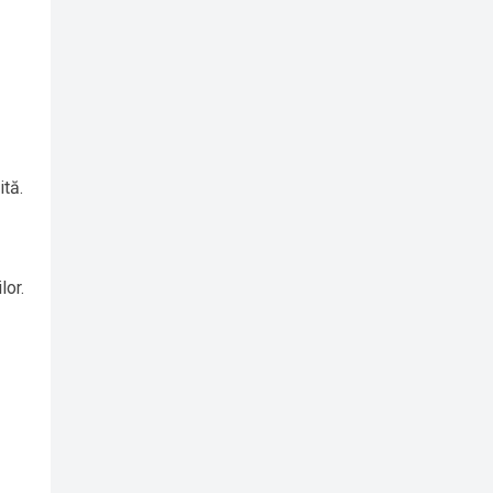
ită.
lor.