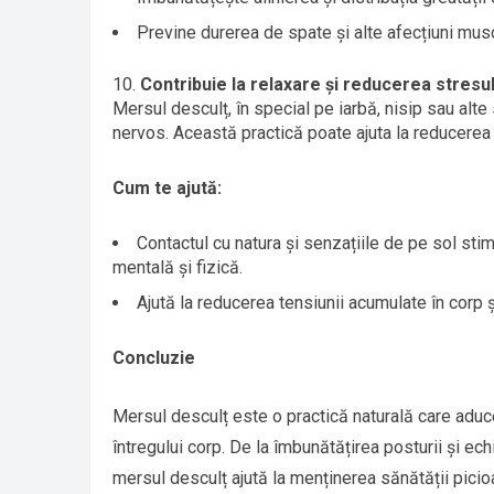
Previne durerea de spate și alte afecțiuni mus
Contribuie la relaxare și reducerea stresul
Mersul desculț, în special pe iarbă, nisip sau alt
nervos. Această practică poate ajuta la reducerea 
Cum te ajută:
Contactul cu natura și senzațiile de pe sol sti
mentală și fizică.
Ajută la reducerea tensiunii acumulate în corp
Concluzie
Mersul desculț este o practică naturală care aduce
întregului corp. De la îmbunătățirea posturii și echi
mersul desculț ajută la menținerea sănătății picioa