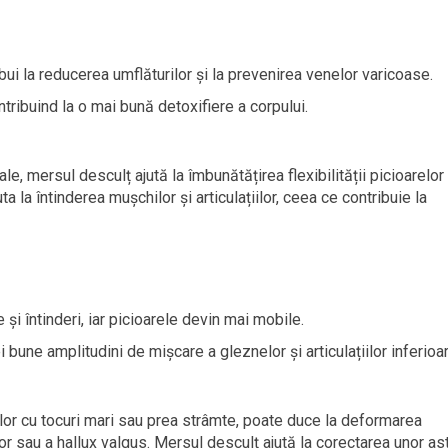
bui la reducerea umflăturilor și la prevenirea venelor varicoase.
ribuind la o mai bună detoxifiere a corpului.
e, mersul desculț ajută la îmbunătățirea flexibilității picioarelor 
ta la întinderea mușchilor și articulațiilor, ceea ce contribuie la
și întinderi, iar picioarele devin mai mobile.
 bune amplitudini de mișcare a gleznelor și articulațiilor inferioar
elor cu tocuri mari sau prea strâmte, poate duce la deformarea
ilor sau a hallux valgus. Mersul desculț ajută la corectarea unor as