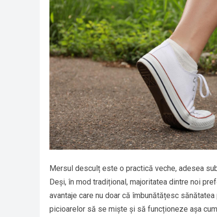
Mersul desculț este o practică veche, adesea sub
Deși, în mod tradițional, majoritatea dintre noi 
avantaje care nu doar că îmbunătățesc sănătatea pi
picioarelor să se miște și să funcționeze așa cum