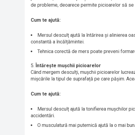
de probleme, deoarece permite picioarelor să se 
Cum te ajută:
Mersul desculț ajută la întărirea și alinierea 
constantă a încălțămintei.
Tehnica corectă de mers poate preveni formarea
Întărește mușchii picioarelor
Când mergem desculți, mușchii picioarelor lucreaz
mișcările la tipul de suprafață pe care pășim. Aceas
Cum te ajută:
Mersul desculț ajută la tonifierea mușchilor pic
accidentări.
O musculatură mai puternică ajută la o mai bună