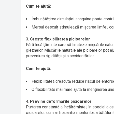
Cum te ajută:
Îmbunătățirea circulației sanguine poate contri
Mersul desculț stimulează mișcarea limfei, cont
Crește flexibilitatea picioarelor
Fără încălțăminte care să limiteze mișcările natural
gleznelor. Mișcările naturale ale picioarelor pot aju
prevenirea rigidității și a accidentărilor.
Cum te ajută:
Flexibilitatea crescută reduce riscul de entorse 
O flexibilitate mai mare ajută la menținerea unei
Previne deformările picioarelor
Purtarea constantă a încălțămintei, în special a c
picioarelor, cum ar fi apariția monturilor, a bătătur