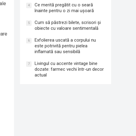
ale
Ce merită pregătit cu o seară
4
înainte pentru o zi mai ușoară
Cum să păstrezi bilete, scrisori și
5
obiecte cu valoare sentimentală
care
Exfolierea uscată a corpului nu
6
este potrivită pentru pielea
inflamată sau sensibilă
Livingul cu accente vintage bine
7
dozate: farmec vechi într-un decor
actual