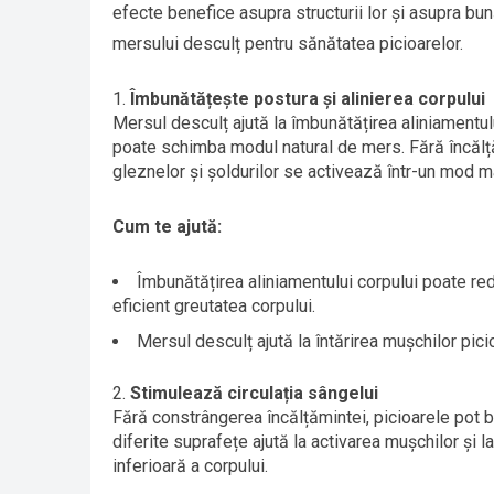
efecte benefice asupra structurii lor și asupra bun
mersului desculț pentru sănătatea picioarelor.
Îmbunătățește postura și alinierea corpului
Mersul desculț ajută la îmbunătățirea aliniamentul
poate schimba modul natural de mers. Fără încălțăm
gleznelor și șoldurilor se activează într-un mod ma
Cum te ajută:
Îmbunătățirea aliniamentului corpului poate re
eficient greutatea corpului.
Mersul desculț ajută la întărirea mușchilor picio
Stimulează circulația sângelui
Fără constrângerea încălțămintei, picioarele pot b
diferite suprafețe ajută la activarea mușchilor și l
inferioară a corpului.