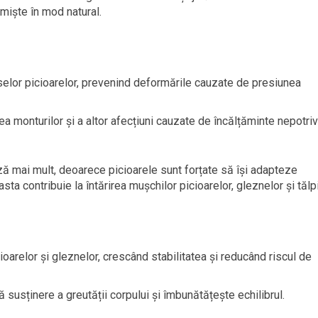
miște în mod natural.
oaselor picioarelor, prevenind deformările cauzate de presiunea
 monturilor și a altor afecțiuni cauzate de încălțăminte nepotriv
ă mai mult, deoarece picioarele sunt forțate să își adapteze
ta contribuie la întărirea mușchilor picioarelor, gleznelor și tălpi
ioarelor și gleznelor, crescând stabilitatea și reducând riscul de
 susținere a greutății corpului și îmbunătățește echilibrul.