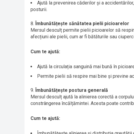
Ajută la prevenirea căderilor și a accidentărilor
posturii.
Îmbunătățește sănătatea pielii picioarelor
Mersul desculț permite pielii picioarelor să respi
afecțiuni ale pielii, cum ar fi bătăturile sau ciuperci
Cum te ajută:
Ajută la circulația sanguină mai bună în picioar
Permite pielii să respire mai bine și previne a
Îmbunătățește postura generală
Mersul desculț ajută la alinierea corectă a corpului
constrângerea încălțămintei. Acesta poate contribu
Cum te ajută:
Îmbunătățește alinierea și distribuția greutăți