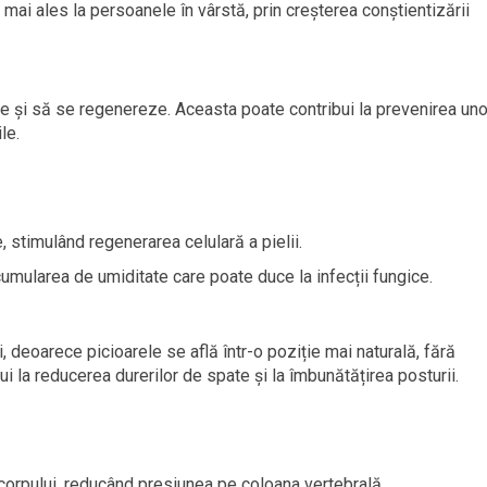
, mai ales la persoanele în vârstă, prin creșterea conștientizării
re și să se regenereze. Aceasta poate contribui la prevenirea uno
le.
e, stimulând regenerarea celulară a pielii.
cumularea de umiditate care poate duce la infecții fungice.
, deoarece picioarele se află într-o poziție mai naturală, fără
i la reducerea durerilor de spate și la îmbunătățirea posturii.
i corpului, reducând presiunea pe coloana vertebrală.