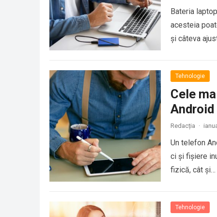
Bateria laptop
acesteia poat
și câteva ajus
Tehnologie
Cele ma
Android
Redacția
·
ianu
Un telefon And
ci și fișiere 
fizică, cât și…
Tehnologie