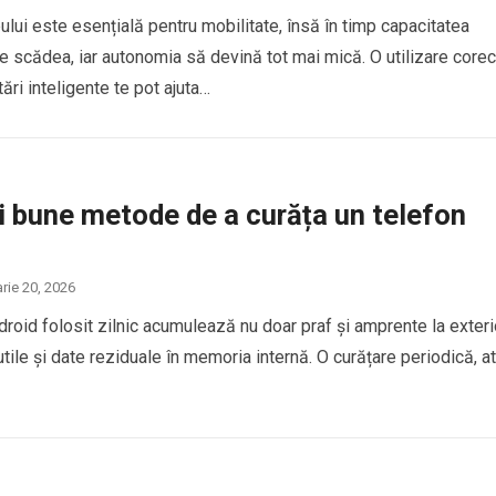
ului este esențială pentru mobilitate, însă în timp capacitatea
e scădea, iar autonomia să devină tot mai mică. O utilizare core
tări inteligente te pot ajuta…
i bune metode de a curăța un telefon
arie 20, 2026
roid folosit zilnic acumulează nu doar praf și amprente la exteri
inutile și date reziduale în memoria internă. O curățare periodică, a