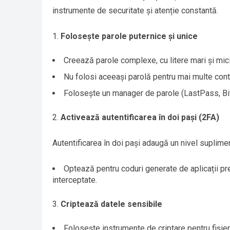
instrumente de securitate și atenție constantă.
Folosește parole puternice și unice
Creează parole complexe, cu litere mari și mici,
Nu folosi aceeași parolă pentru mai multe contu
Folosește un manager de parole (LastPass, Bit
Activează autentificarea în doi pași (2FA)
Autentificarea în doi pași adaugă un nivel suplim
Optează pentru coduri generate de aplicații pre
interceptate.
Criptează datele sensibile
Folosește instrumente de criptare pentru fișier