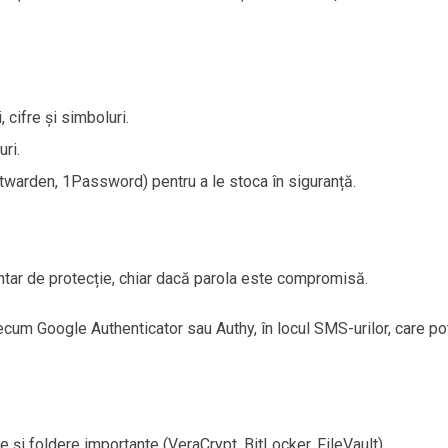
 cifre și simboluri.
ri.
warden, 1Password) pentru a le stoca în siguranță.
entar de protecție, chiar dacă parola este compromisă.
cum Google Authenticator sau Authy, în locul SMS-urilor, care pot
e și foldere importante (VeraCrypt, BitLocker, FileVault).