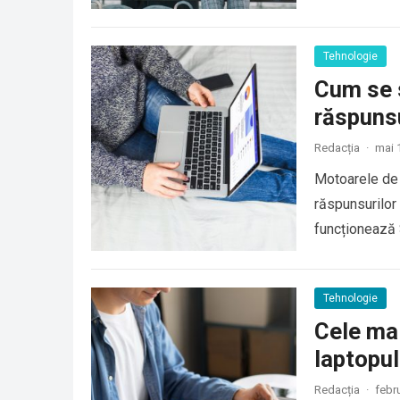
Tehnologie
Cum se 
răspunsu
Redacția
·
mai 
Motoarele de c
răspunsurilor
funcționează S
Tehnologie
Cele mai
laptopul
Redacția
·
febr