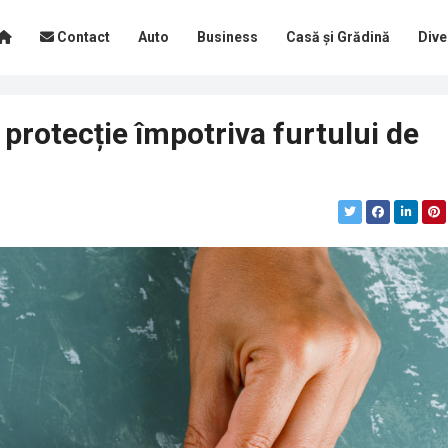
Contact
Auto
Business
Casă și Grădină
Dive
protecție împotriva furtului de