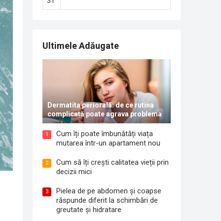
31
Ultimele Adăugate
Dermatita periorală: de ce rutina
complicată poate agrava problema
Cum îți poate îmbunătăți viața
1
mutarea într-un apartament nou
Cum să îți crești calitatea vieții prin
2
decizii mici
Pielea de pe abdomen și coapse
3
răspunde diferit la schimbări de
greutate și hidratare