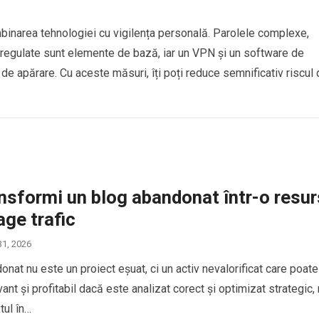
binarea tehnologiei cu vigilența personală. Parolele complexe,
ile regulate sunt elemente de bază, iar un VPN și un software de
de apărare. Cu aceste măsuri, îți poți reduce semnificativ riscul 
nsformi un blog abandonat într-o resu
age trafic
31, 2026
nat nu este un proiect eșuat, ci un activ nevalorificat care poate
ant și profitabil dacă este analizat corect și optimizat strategic,
tul în…