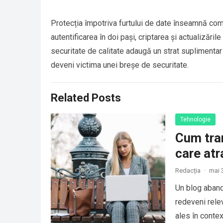
Protecția împotriva furtului de date înseamnă com
autentificarea în doi pași, criptarea și actualizăr
securitate de calitate adaugă un strat suplimentar 
deveni victima unei breșe de securitate.
Related Posts
Tehnologie
Cum tra
care atr
Redacția
·
mai 
Un blog abando
redeveni relev
ales în contex