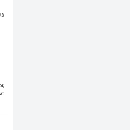
ctă
or,
tât