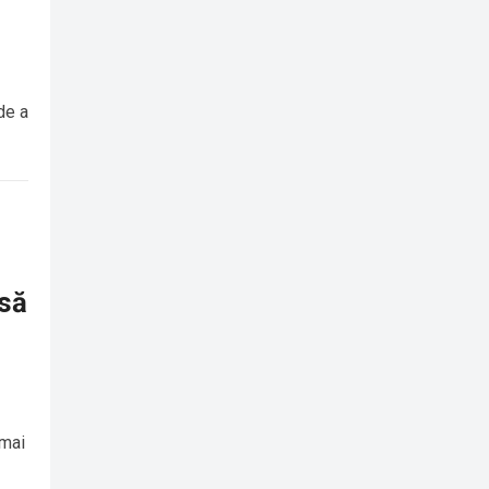
de a
rsă
 mai