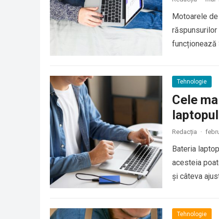
Motoarele de c
răspunsurilor
funcționează S
Tehnologie
Cele mai
laptopul
Redacția
·
febr
Bateria laptop
acesteia poat
și câteva ajus
Tehnologie