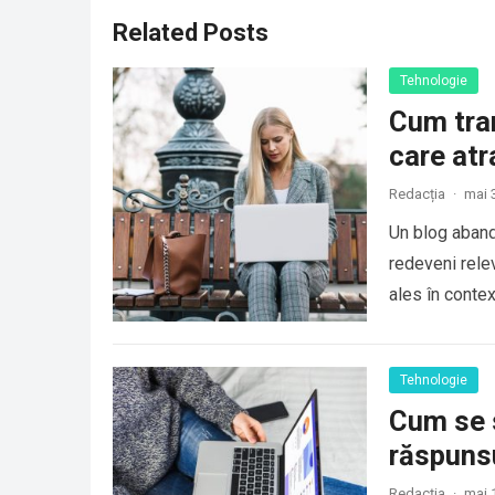
Related Posts
Tehnologie
Cum tra
care atr
Redacția
·
mai 
Un blog abando
redeveni relev
ales în contex
Tehnologie
Cum se 
răspunsu
Redacția
·
mai 