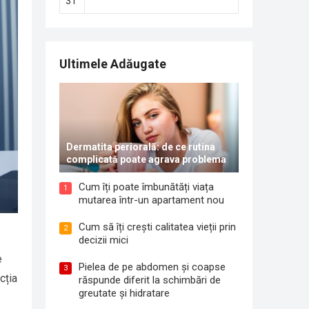
31
Ultimele Adăugate
Dermatita periorală: de ce rutina
complicată poate agrava problema
Cum îți poate îmbunătăți viața
1
mutarea într-un apartament nou
Cum să îți crești calitatea vieții prin
2
decizii mici
e
Pielea de pe abdomen și coapse
3
cția
răspunde diferit la schimbări de
greutate și hidratare