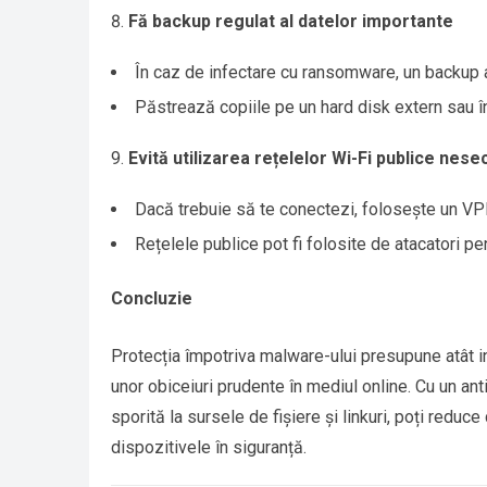
Fă backup regulat al datelor importante
În caz de infectare cu ransomware, un backup a
Păstrează copiile pe un hard disk extern sau în
Evită utilizarea rețelelor Wi-Fi publice nese
Dacă trebuie să te conectezi, folosește un VPN 
Rețelele publice pot fi folosite de atacatori pe
Concluzie
Protecția împotriva malware-ului presupune atât in
unor obiceiuri prudente în mediul online. Cu un antiv
sporită la sursele de fișiere și linkuri, poți reduce
dispozitivele în siguranță.