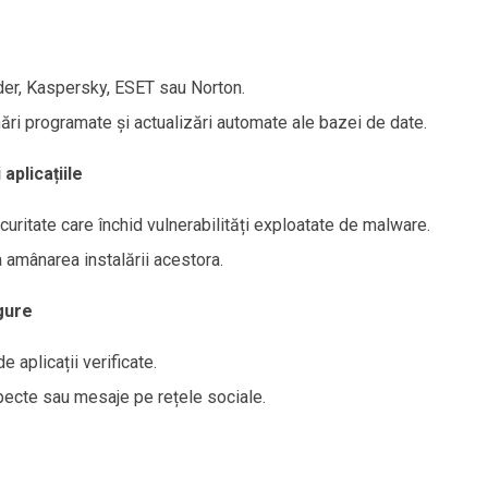
der, Kaspersky, ESET sau Norton.
nări programate și actualizări automate ale bazei de date.
aplicațiile
uritate care închid vulnerabilități exploatate de malware.
 amânarea instalării acestora.
gure
 aplicații verificate.
specte sau mesaje pe rețele sociale.