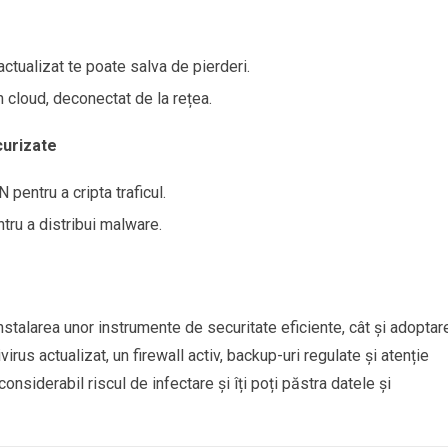
ctualizat te poate salva de pierderi.
 cloud, deconectat de la rețea.
curizate
pentru a cripta traficul.
ntru a distribui malware.
stalarea unor instrumente de securitate eficiente, cât și adoptar
irus actualizat, un firewall activ, backup-uri regulate și atenție
 considerabil riscul de infectare și îți poți păstra datele și