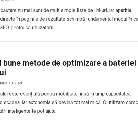
ăutare nu mai sunt de mult simple liste de linkuri, iar apariția
 directe în paginile de rezultate schimbă fundamental modul în c
EO, pentru că utilizatorii…
 bune metode de optimizare a bateriei
ui
uarie 18, 2026
ului este esențială pentru mobilitate, însă în timp capacitatea
e scădea, iar autonomia să devină tot mai mică. O utilizare core
tări inteligente te pot ajuta…