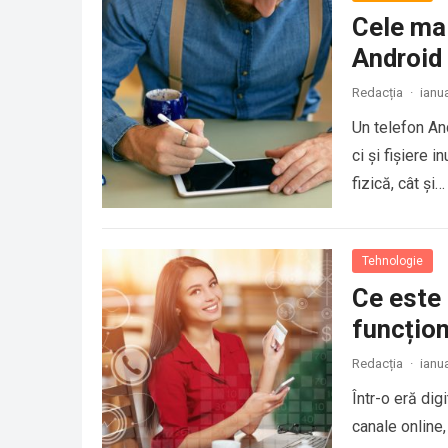
Cele ma
Android
Redacția
·
ianu
Un telefon And
ci și fișiere 
fizică, cât și…
Tehnologie
Ce este 
funcțio
Redacția
·
ianu
Într-o eră dig
canale online,