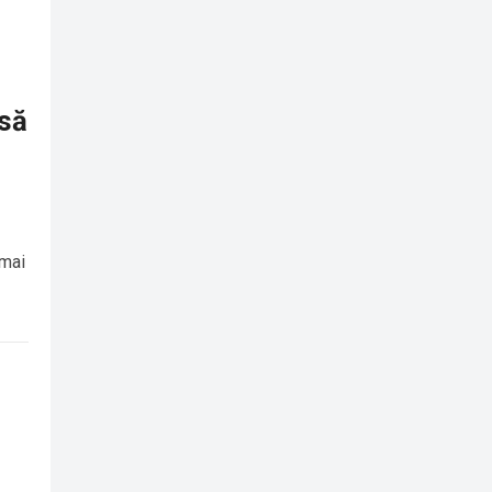
rsă
 mai