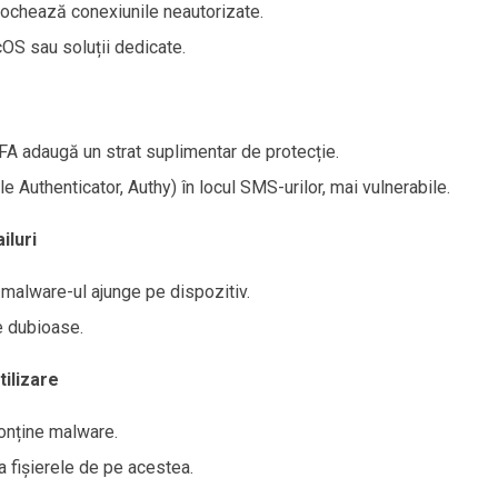
blochează conexiunile neautorizate.
cOS sau soluții dedicate.
FA adaugă un strat suplimentar de protecție.
e Authenticator, Authy) în locul SMS-urilor, mai vulnerabile.
iluri
malware-ul ajunge pe dispozitiv.
e dubioase.
tilizare
conține malware.
a fișierele de pe acestea.