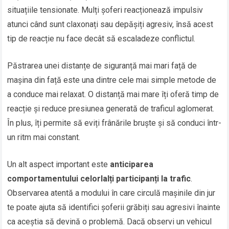
situațiile tensionate. Mulți șoferi reacționează impulsiv
atunci când sunt claxonați sau depășiți agresiv, însă acest
tip de reacție nu face decât să escaladeze conflictul.
Păstrarea unei distanțe de siguranță mai mari față de
mașina din față este una dintre cele mai simple metode de
a conduce mai relaxat. O distanță mai mare îți oferă timp de
reacție și reduce presiunea generată de traficul aglomerat.
În plus, îți permite să eviți frânările bruște și să conduci într-
un ritm mai constant.
Un alt aspect important este
anticiparea
comportamentului celorlalți participanți la trafic
.
Observarea atentă a modului în care circulă mașinile din jur
te poate ajuta să identifici șoferii grăbiți sau agresivi înainte
ca aceștia să devină o problemă. Dacă observi un vehicul