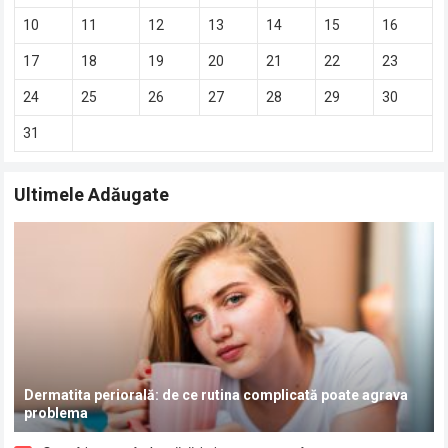
10
11
12
13
14
15
16
17
18
19
20
21
22
23
24
25
26
27
28
29
30
31
Ultimele Adăugate
Dermatita periorală: de ce rutina complicată poate agrava
problema