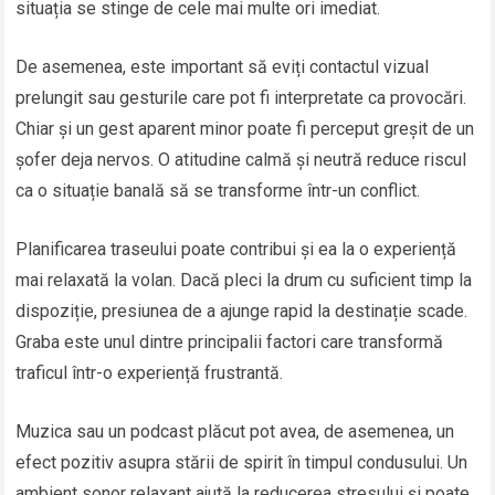
situația se stinge de cele mai multe ori imediat.
De asemenea, este important să eviți contactul vizual
prelungit sau gesturile care pot fi interpretate ca provocări.
Chiar și un gest aparent minor poate fi perceput greșit de un
șofer deja nervos. O atitudine calmă și neutră reduce riscul
ca o situație banală să se transforme într-un conflict.
Planificarea traseului poate contribui și ea la o experiență
mai relaxată la volan. Dacă pleci la drum cu suficient timp la
dispoziție, presiunea de a ajunge rapid la destinație scade.
Graba este unul dintre principalii factori care transformă
traficul într-o experiență frustrantă.
Muzica sau un podcast plăcut pot avea, de asemenea, un
efect pozitiv asupra stării de spirit în timpul condusului. Un
ambient sonor relaxant ajută la reducerea stresului și poate