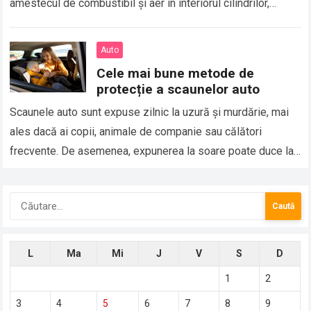
amestecul de combustibil și aer în interiorul cilindrilor,
proces care permite motorului să…
Auto
Cele mai bune metode de
protecție a scaunelor auto
Scaunele auto sunt expuse zilnic la uzură și murdărie, mai
ales dacă ai copii, animale de companie sau călători
frecvente. De asemenea, expunerea la soare poate duce la
decolorarea și…
Caută
după:
L
Ma
Mi
J
V
S
D
1
2
3
4
5
6
7
8
9