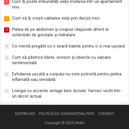
Cum îți poate îmbunătăți viața mutarea într-un apartament
1
nou
Cum să îți crești calitatea vieții prin decizii mici
2
Pielea de pe abdomen și coapse răspunde diferit la
3
schimbări de greutate și hidratare
Ce merită pregătit cu o seară înainte pentru o zi mai ușoară
4
Cum să păstrezi bilete, scrisori și obiecte cu valoare
5
sentimentală
Exfolierea uscată a corpului nu este potrivită pentru pielea
6
inflamată sau sensibilă
Livingul cu accente vintage bine dozate: farmec vechi într-
7
un decor actual
DESPRE NOI
POLITICĂ DE CONFIDENȚIALITATE
CONTACT
Copyright © 2025
SNAS