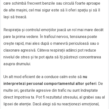
care schimbă frecvent benzile sau circulă foarte aproape
de alte mașini, cel mai sigur este să îi oferi spațiu și să îl
lași să treacă.
Respirația și controlul emoțiilor joacă un rol mai mare decât
pare la prima vedere. În traficul nervos, tensiunea poate
crește rapid, mai ales după o manevră periculoasă sau o
claxonare agresivă. Câteva respirații adânci pot reduce
nivelul de stres și te pot ajuta să îți păstrezi concentrarea
asupra drumului.
Un alt mod eficient de a conduce calm este să
nu
interpretezi personal comportamentul altor șoferi
. De
multe ori, gesturile agresive din trafic nu sunt îndreptate
direct împotriva ta. Pot fi rezultatul stresului, al grabei sau al
lipsei de atenție. Dacă alegi să nu reacționezi emoțional,