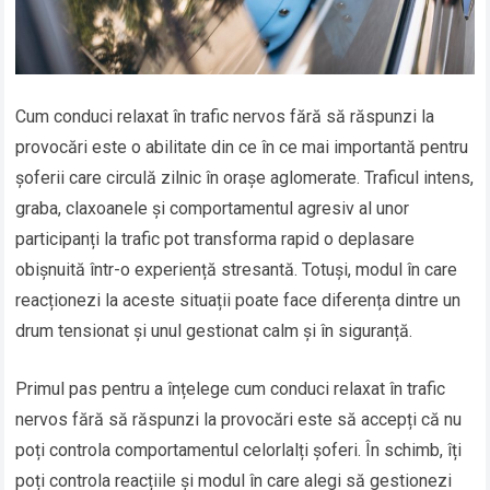
Cum conduci relaxat în trafic nervos fără să răspunzi la
provocări este o abilitate din ce în ce mai importantă pentru
șoferii care circulă zilnic în orașe aglomerate. Traficul intens,
graba, claxoanele și comportamentul agresiv al unor
participanți la trafic pot transforma rapid o deplasare
obișnuită într-o experiență stresantă. Totuși, modul în care
reacționezi la aceste situații poate face diferența dintre un
drum tensionat și unul gestionat calm și în siguranță.
Primul pas pentru a înțelege cum conduci relaxat în trafic
nervos fără să răspunzi la provocări este să accepți că nu
poți controla comportamentul celorlalți șoferi. În schimb, îți
poți controla reacțiile și modul în care alegi să gestionezi