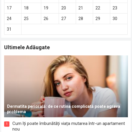
17
18
19
20
21
22
23
24
25
26
27
28
29
30
31
Ultimele Adăugate
Dermatita periorală: de ce rutina complicată poate agrava
problema
Cum îți poate îmbunătăți viața mutarea într-un apartament
1
nou