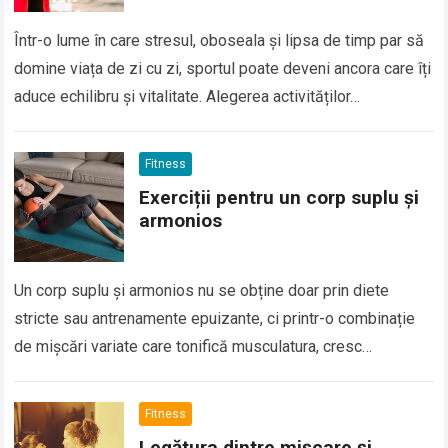
Într-o lume în care stresul, oboseala și lipsa de timp par să
domine viața de zi cu zi, sportul poate deveni ancora care îți
aduce echilibru și vitalitate. Alegerea activităților…
Fitness
Exerciții pentru un corp suplu și
armonios
Un corp suplu și armonios nu se obține doar prin diete
stricte sau antrenamente epuizante, ci printr-o combinație
de mișcări variate care tonifică musculatura, cresc
flexibilitatea și mențin echilibrul. Secretul…
Fitness
Legătura dintre mișcare și