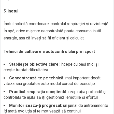
Înotul
Înotul solicită coordonare, controlul respirației și rezistență.
În apă, orice mișcare necontrolată poate consuma inutil
energie, așa că înveți să fii eficient și calculat.
Tehnici de cultivare a autocontrolului prin sport
Stabilește obiective clare:
începe cu pași mici și
crește treptat dificultatea.
Concentrează-te pe tehnică:
mai important decât
viteza sau greutatea este modul corect de execuție.
Practică respirația conștientă:
respirația profundă și
controlată te ajută să îți gestionezi emoțiile și efortul.
Monitorizează-ți progresul:
un jurnal de antrenamente
îți arată evoluția și te motivează să continui.