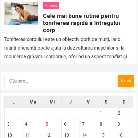
Fitness
Cele mai bune rutine pentru
tonifierea rapidă a întregului
corp
Tonifierea corpului este un obiectiv dorit de mulți, iar o
rutină eficientă poate ajuta la dezvoltarea mușchilor și la
reducerea grăsimii corporale, oferind un aspect tonifiat și
sănătos. Pentru a…
Caută
după:
L
Ma
Mi
J
V
S
D
1
2
3
4
5
6
7
8
9
10
11
12
13
14
15
16