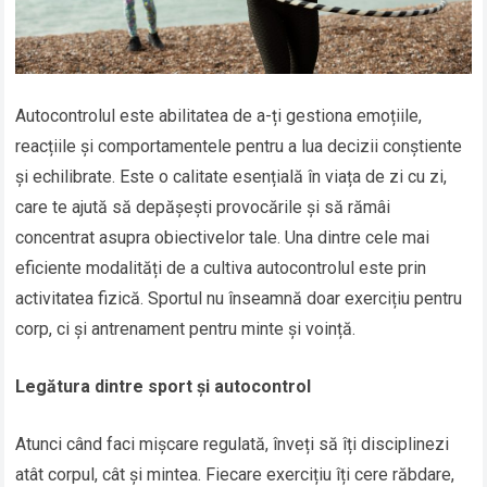
Autocontrolul este abilitatea de a-ți gestiona emoțiile,
reacțiile și comportamentele pentru a lua decizii conștiente
și echilibrate. Este o calitate esențială în viața de zi cu zi,
care te ajută să depășești provocările și să rămâi
concentrat asupra obiectivelor tale. Una dintre cele mai
eficiente modalități de a cultiva autocontrolul este prin
activitatea fizică. Sportul nu înseamnă doar exercițiu pentru
corp, ci și antrenament pentru minte și voință.
Legătura dintre sport și autocontrol
Atunci când faci mișcare regulată, înveți să îți disciplinezi
atât corpul, cât și mintea. Fiecare exercițiu îți cere răbdare,