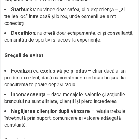
Starbucks
: nu vinde doar cafea, ci o experiență – „al
treilea loc” între casă și birou, unde oamenii se simt
conectați.
Decathlon
: nu oferă doar echipamente, ci și consultanță,
comunități de sportivi și acces la experiențe.
Greșeli de evitat
Focalizarea exclusivă pe produs
– chiar dacă ai un
produs excelent, dacă nu construiești un brand în jurul lui,
concurența te poate depăși rapid.
Inconsecvența
– dacă mesajele, valorile și acțiunile
brandului nu sunt aliniate, clienții își pierd încrederea.
Neglijarea clienților după vânzare
– relația trebuie
întreținută prin suport, comunicare și valoare adăugată
constantă.