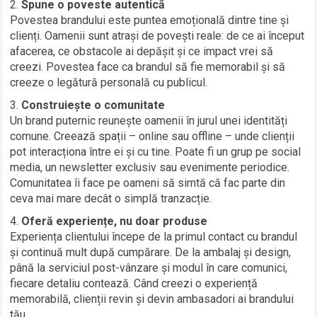
Spune o poveste autentică
Povestea brandului este puntea emoțională dintre tine și
clienți. Oamenii sunt atrași de povești reale: de ce ai început
afacerea, ce obstacole ai depășit și ce impact vrei să
creezi. Povestea face ca brandul să fie memorabil și să
creeze o legătură personală cu publicul.
Construiește o comunitate
Un brand puternic reunește oamenii în jurul unei identități
comune. Creează spații – online sau offline – unde clienții
pot interacționa între ei și cu tine. Poate fi un grup pe social
media, un newsletter exclusiv sau evenimente periodice.
Comunitatea îi face pe oameni să simtă că fac parte din
ceva mai mare decât o simplă tranzacție.
Oferă experiențe, nu doar produse
Experiența clientului începe de la primul contact cu brandul
și continuă mult după cumpărare. De la ambalaj și design,
până la serviciul post-vânzare și modul în care comunici,
fiecare detaliu contează. Când creezi o experiență
memorabilă, clienții revin și devin ambasadori ai brandului
tău.