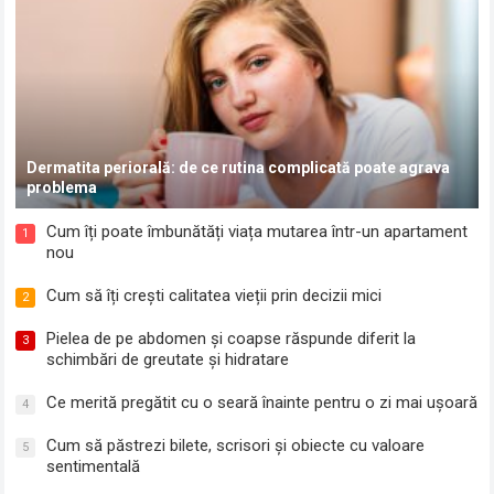
Dermatita periorală: de ce rutina complicată poate agrava
problema
Cum îți poate îmbunătăți viața mutarea într-un apartament
1
nou
Cum să îți crești calitatea vieții prin decizii mici
2
Pielea de pe abdomen și coapse răspunde diferit la
3
schimbări de greutate și hidratare
Ce merită pregătit cu o seară înainte pentru o zi mai ușoară
4
Cum să păstrezi bilete, scrisori și obiecte cu valoare
5
sentimentală