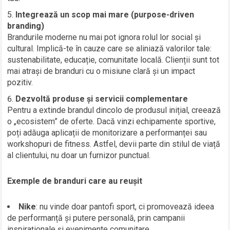
Integrează un scop mai mare (purpose-driven
branding)
Brandurile moderne nu mai pot ignora rolul lor social și
cultural. Implică-te în cauze care se aliniază valorilor tale:
sustenabilitate, educație, comunitate locală. Clienții sunt tot
mai atrași de branduri cu o misiune clară și un impact
pozitiv.
Dezvoltă produse și servicii complementare
Pentru a extinde brandul dincolo de produsul inițial, creează
o „ecosistem” de oferte. Dacă vinzi echipamente sportive,
poți adăuga aplicații de monitorizare a performanței sau
workshopuri de fitness. Astfel, devii parte din stilul de viață
al clientului, nu doar un furnizor punctual.
Exemple de branduri care au reușit
Nike
: nu vinde doar pantofi sport, ci promovează ideea
de performanță și putere personală, prin campanii
inspiraționale și evenimente comunitare.