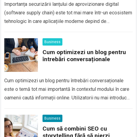
Importanța securizării lanțului de aprovizionare digital
(software supply chain) este tot mai mare într-un ecosistem
tehnologic în care aplicațiile moderne depind de
componente externe, biblioteci open-source, servicii cloud
și integrări…
Business
Cum optimizezi un blog pentru
întrebări conversaționale
Cum optimizezi un blog pentru întrebări conversaționale
este o temă tot mai importantă în contextul modului în care
oamenii caută informații online. Utilizatorii nu mai introduc
doar cuvinte cheie scurte…
Business
Cum să combini SEO cu
storytelling fără să pierzi