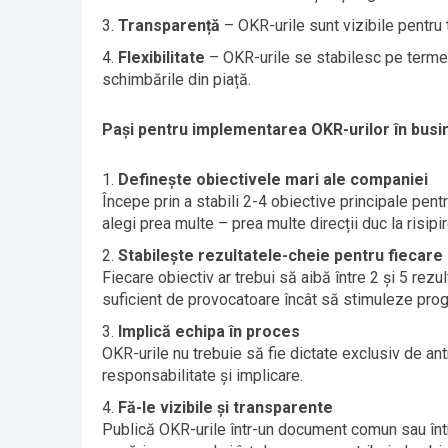
Transparență
– OKR-urile sunt vizibile pentru
Flexibilitate
– OKR-urile se stabilesc pe termen 
schimbările din piață.
Pași pentru implementarea OKR-urilor în busi
Definește obiectivele mari ale companiei
Începe prin a stabili 2-4 obiective principale pent
alegi prea multe – prea multe direcții duc la risipi
Stabilește rezultatele-cheie pentru fiecare 
Fiecare obiectiv ar trebui să aibă între 2 și 5 rezu
suficient de provocatoare încât să stimuleze progr
Implică echipa în proces
OKR-urile nu trebuie să fie dictate exclusiv de ant
responsabilitate și implicare.
Fă-le vizibile și transparente
Publică OKR-urile într-un document comun sau în