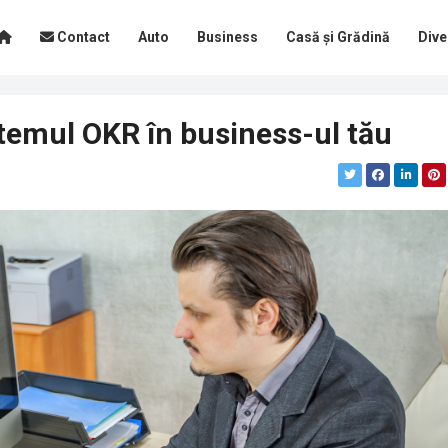
Contact
Auto
Business
Casă și Grădină
Dive
temul OKR în business-ul tău