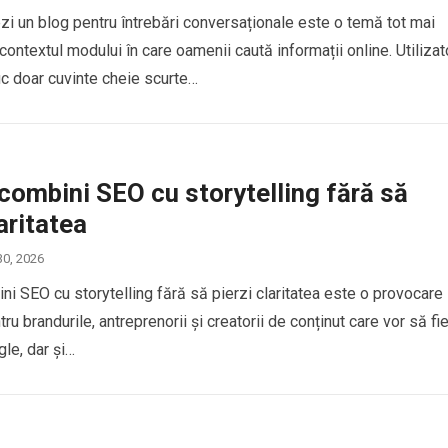
i un blog pentru întrebări conversaționale este o temă tot mai
contextul modului în care oamenii caută informații online. Utilizato
uc doar cuvinte cheie scurte…
ombini SEO cu storytelling fără să
laritatea
30, 2026
i SEO cu storytelling fără să pierzi claritatea este o provocare
ru brandurile, antreprenorii și creatorii de conținut care vor să fi
gle, dar și…