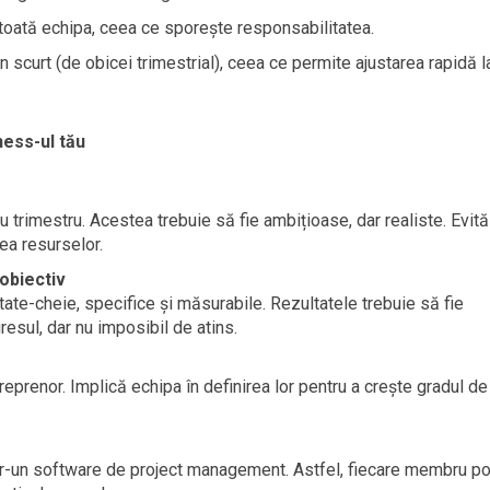
 toată echipa, ceea ce sporește responsabilitatea.
scurt (de obicei trimestrial), ceea ce permite ajustarea rapidă l
ness-ul tău
ru trimestru. Acestea trebuie să fie ambițioase, dar realiste. Evit
rea resurselor.
obiectiv
ltate-cheie, specifice și măsurabile. Rezultatele trebuie să fie
esul, dar nu imposibil de atins.
reprenor. Implică echipa în definirea lor pentru a crește gradul de
tr-un software de project management. Astfel, fiecare membru p