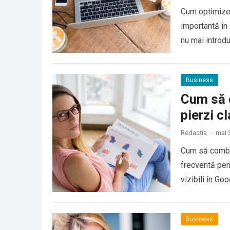
Cum optimizez
importantă în 
nu mai introd
Business
Cum să c
pierzi c
Redacția
·
mai 
Cum să combin
frecventă pent
vizibili în Goo
Business