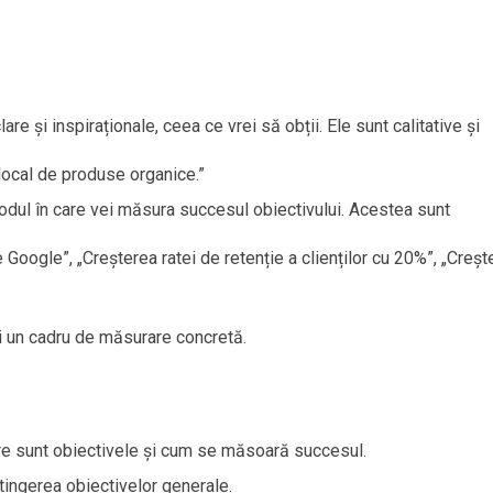
lare și inspiraționale, ceea ce vrei să obții. Ele sunt calitative și
local de produse organice.”
dul în care vei măsura succesul obiectivului. Acestea sunt
 Google”, „Creșterea ratei de retenție a clienților cu 20%”, „Creșt
și un cadru de măsurare concretă.
re sunt obiectivele și cum se măsoară succesul.
atingerea obiectivelor generale.