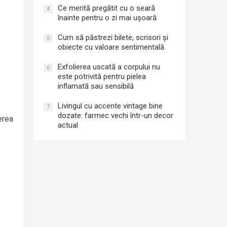
Ce merită pregătit cu o seară
4
înainte pentru o zi mai ușoară
Cum să păstrezi bilete, scrisori și
5
obiecte cu valoare sentimentală
Exfolierea uscată a corpului nu
6
este potrivită pentru pielea
inflamată sau sensibilă
Livingul cu accente vintage bine
7
dozate: farmec vechi într-un decor
erea
actual