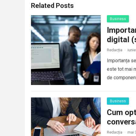
Related Posts
Business
Importan
digital 
Redacția
·
iunie
Importanța sec
este tot mai 
de componente
Business
Cum opti
convers
Redacția
·
mai 