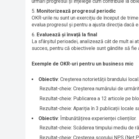
urmări progresul și înțelege cum contribuie la obie
Monitorizează progresul periodic
OKR-urile nu sunt un exercițiu de început de trime
evalua progresul și pentru a ajusta direcția dacă 
Evaluează și învață la final
La sfârșitul perioadei, analizează cât de mult ai 
succes, pentru că obiectivele sunt gândite să fie
Exemple de OKR-uri pentru un business mic
Obiectiv
: Creșterea notorietății brandului local
Rezultat-cheie: Creșterea numărului de urmări
Rezultat-cheie: Publicarea a 12 articole pe blog
Rezultat-cheie: Apariția în 3 publicații locale s
Obiectiv
: Îmbunătățirea experienței clienților.
Rezultat-cheie: Scăderea timpului mediu de ră
Rezultat-cheie: Creșterea scorului NPS (Net P