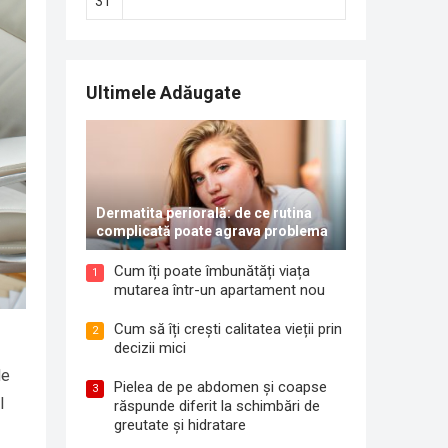
31
Ultimele Adăugate
Dermatita periorală: de ce rutina
complicată poate agrava problema
Cum îți poate îmbunătăți viața
1
mutarea într-un apartament nou
Cum să îți crești calitatea vieții prin
2
decizii mici
de
Pielea de pe abdomen și coapse
3
l
răspunde diferit la schimbări de
greutate și hidratare