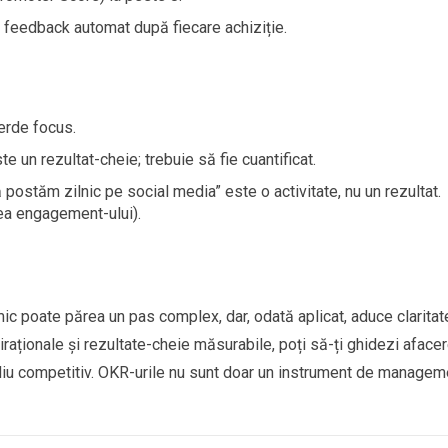
 feedback automat după fiecare achiziție.
erde focus.
e un rezultat-cheie; trebuie să fie cuantificat.
 postăm zilnic pe social media” este o activitate, nu un rezultat.
rea engagement-ului).
 poate părea un pas complex, dar, odată aplicat, aduce claritat
piraționale și rezultate-cheie măsurabile, poți să-ți ghidezi aface
mediu competitiv. OKR-urile nu sunt doar un instrument de managem