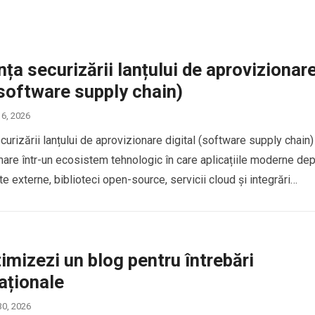
ța securizării lanțului de aprovizionar
(software supply chain)
 6, 2026
urizării lanțului de aprovizionare digital (software supply chain)
mare într-un ecosistem tehnologic în care aplicațiile moderne de
 externe, biblioteci open-source, servicii cloud și integrări…
mizezi un blog pentru întrebări
aționale
30, 2026