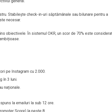
ctivul general.
stru. Stabilește check-in-uri săptămânale sau bilunare pentru a
este necesar.
atins obiectivele. În sistemul OKR, un scor de 70% este considera
 ambițioase.
.
tori pe Instagram cu 2.000.
 în 3 luni.
au naționale.
spuns la emailuri la sub 12 ore.
romoter Score) la peste 8.