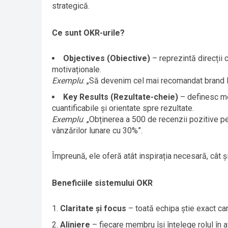
strategică.
Ce sunt OKR-urile?
Objectives (Obiective)
– reprezintă direcții c
motivaționale.
Exemplu
: „Să devenim cel mai recomandat brand 
Key Results (Rezultate-cheie)
– definesc mo
cuantificabile și orientate spre rezultate.
Exemplu
: „Obținerea a 500 de recenzii pozitive pe
vânzărilor lunare cu 30%”.
Împreună, ele oferă atât inspirația necesară, cât 
Beneficiile sistemului OKR
Claritate și focus
– toată echipa știe exact ca
Aliniere
– fiecare membru își înțelege rolul în 